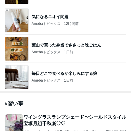
気になるニオイ問題
Amebaトピックス
12時間前
葉山で買った弁当でささっと晩ごはん
Amebaトピックス
1日前
毎日どこで食べるか楽しみにする娘
Amebaトピックス
1日前
#
習い事
ワイングラスランプシェード〜シールドスタイル
宝塚月組千秋楽♡♡