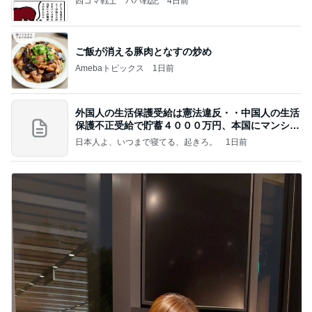
四コマ戦士 パパ戦記
4日前
ご飯が消える豚肉となすの炒め
Amebaトピックス
1日前
外国人の生活保護受給は憲法違反・・中国人の生活
保護不正受給で貯蓄４０００万円、本国にマンショ
ンを
日本人よ、いつまで寝てる、起きろ。
1日前