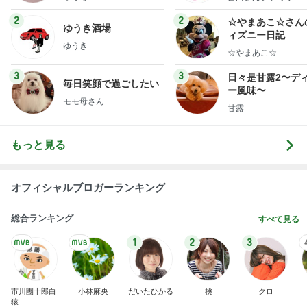
ミリーオフィシャ
ログ
2
2
☆やまあこ☆さん
ゆうき酒場
ィズニー日記
ゆうき
☆やまあこ☆
3
3
日々是甘露2〜デ
毎日笑顔で過ごしたい
ー風味〜
モモ母さん
甘露
もっと見る
オフィシャルブロガーランキング
総合ランキング
すべて見る
1
2
3
市川團十郎白
小林麻央
だいたひかる
桃
クロ
猿