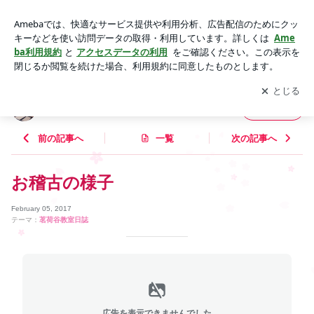
お稽古の様子 | 閑雅一筆申し上げます。
アプリをダウンロードして
ブログの更新通知
を受け取りまし
開く
ょう。
閑雅一筆申し上げます。
フォロー
前の記事へ
一覧
次の記事へ
お稽古の様子
February 05, 2017
テーマ：
茗荷谷教室日誌
広告を表示できませんでした