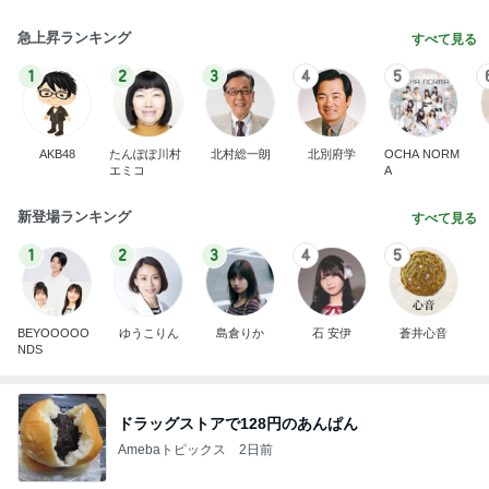
急上昇ランキング
すべて見る
1
2
3
4
5
AKB48
たんぽぽ川村
北村総一朗
北別府学
OCHA NORM
エミコ
A
新登場ランキング
すべて見る
1
2
3
4
5
BEYOOOOO
ゆうこりん
島倉りか
石 安伊
蒼井心音
NDS
ドラッグストアで128円のあんぱん
Amebaトピックス
2日前