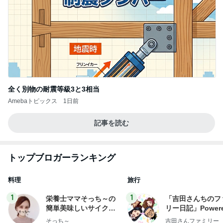
全く別物の耐震等級3と3相当
Amebaトピックス
1日前
記事を読む
トップブロガーランキング
料理
旅行
1
1
栄養士ママそっち～の
「吉田さんちのフ
簡単美味しいサイクル
リー日記」Powere
献立
y Ameba 吉田さ
そっち～
吉田さんファミリー