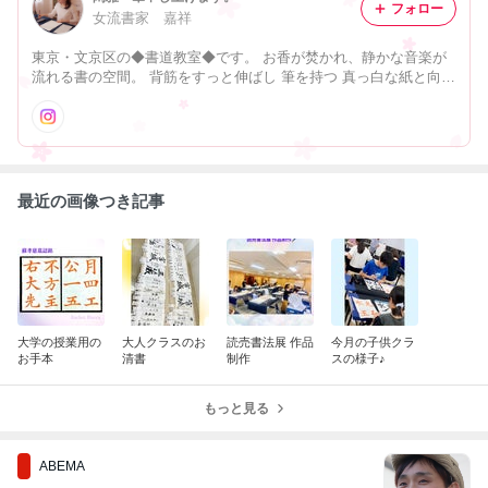
フォロー
女流書家 嘉祥
東京・文京区の◆書道教室◆です。 お香が焚かれ、静かな音楽が
流れる書の空間。 背筋をすっと伸ばし 筆を持つ 真っ白な紙と向き
合い 筆先一点に集中する・・・・
最近の画像つき記事
大学の授業用の
大人クラスのお
読売書法展 作品
今月の子供クラ
お手本
清書
制作
スの様子♪
もっと見る
ABEMA