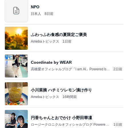
NPO
日本人
8日前
ふわっふわ食感の夏限定ご褒美
Amebaトピックス
1日前
Coordinate by WEAR
高橋愛オフィシャルブログ「I am Ai」Powered by
2日前
Ameba
小川菜摘 ハチミツレモン漬け作り
Amebaトピックス
16時間前
円香ちゃんとおでかけ 小野田華凜
ロージークロニクルオフィシャルブログ Powered
1日前