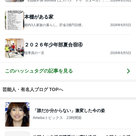
「Espace de bonheur (エスパス ドゥ ボヌール）」
2026年8月5日
～幸せの空間 鎌倉・大船カルトナージュサロン
本棚がある家
都内3人家族の暮らし。貯金2億円目標。
2026年8月5日
２０２６年少年部夏合宿④
指導員の一言
2026年8月5日
このハッシュタグの記事を見る
芸能人・有名人ブログ TOPへ
「誰だか分からない」激変した今の姿
Amebaトピックス
23時間前