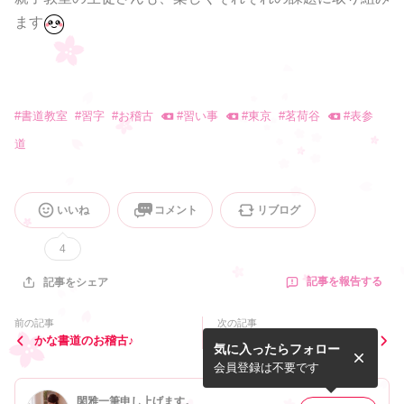
ます
#
書道教室
#
習字
#
お稽古
#
習い事
#
東京
#
茗荷谷
#
表参
道
いいね
コメント
リブログ
4
記事を報告する
記事をシェア
前の記事
次の記事
かな書道のお稽古♪
東京都公立学校美術展覧会！
気に入ったらフォロー
会員登録は不要です
閑雅一筆申し上げます。