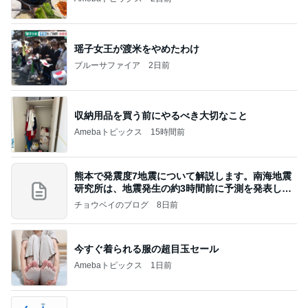
瑶子女王が渡米をやめたわけ
ブルーサファイア
2日前
収納用品を買う前にやるべき大切なこと
Amebaトピックス
15時間前
熊本で発震度7地震について解説します。南海地震
研究所は、地震発生の約3時間前に予測を発表しま
した
チョウベイのブログ
8日前
今すぐ着られる服の超目玉セール
Amebaトピックス
1日前