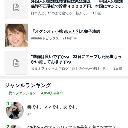
外国人の生活保護受給は憲法違反・・中国人の生活
保護不正受給で貯蓄４０００万円、本国にマンショ
ンを
日本人よ、いつまで寝てる、起きろ。
1日前
「オグシオ」小椋 恋人と別れ卵子凍結
Amebaトピックス
21時間前
”準備は良いですかね 23日にアップした記事もっ
かい流しておきますね
咲良オフィシャルブログ「悲しみから一抜け」Pow
2日前
ered by Ameba
ジャンルランキング
30代〜ファッション
14,858人参加中
1
妻です。ママです。女です。
eri.
2
40代からの大人カジュアルを品良く着こなすファッ