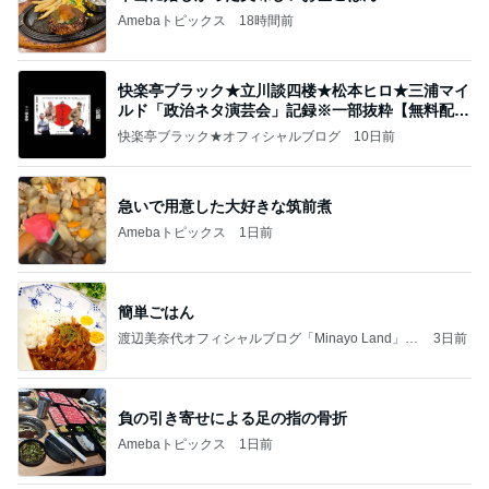
Amebaトピックス
18時間前
快楽亭ブラック★立川談四楼★松本ヒロ★三浦マイ
ルド「政治ネタ演芸会」記録※一部抜粋【無料配
信】
快楽亭ブラック★オフィシャルブログ
10日前
急いで用意した大好きな筑前煮
Amebaトピックス
1日前
簡単ごはん
渡辺美奈代オフィシャルブログ「Minayo Land」P
3日前
owered by Ameba
負の引き寄せによる足の指の骨折
Amebaトピックス
1日前