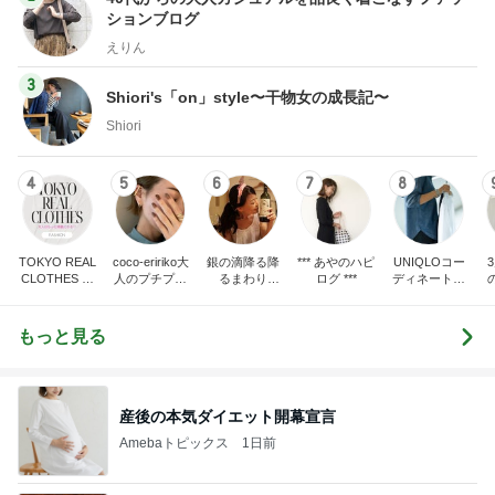
ションブログ
えりん
3
Shiori's「on」style〜干物女の成長記〜
Shiori
4
5
6
7
8
TOKYO REAL
coco-eririko大
銀の滴降る降
*** あやのハピ
UNIQLOコー
CLOTHES 大
人のプチプラ
るまわり
ログ ***
ディネート日
人世代のリア
mixコーデ
に・・・
記
ハ
ルクローズ
♪
もっと見る
産後の本気ダイエット開幕宣言
Amebaトピックス
1日前