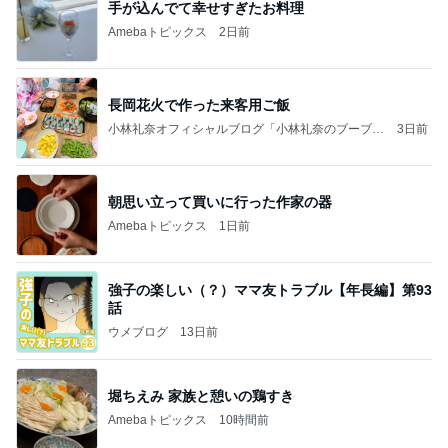
手が込んでて幸せすぎたお料理
Amebaトピックス
2日前
長岡花火で作った来客用ご飯
小林礼奈オフィシャルブログ「小林礼奈のブーブー
3日前
ブログ」Powered by Ameba
朝思い立って買いに行った作家の器
Amebaトピックス
1日前
強子の楽しい（？）ママ友トラブル【年長編】第93
話
ウメブログ
13日前
堀ちえみ 家族と憩いの鶏すき
Amebaトピックス
10時間前