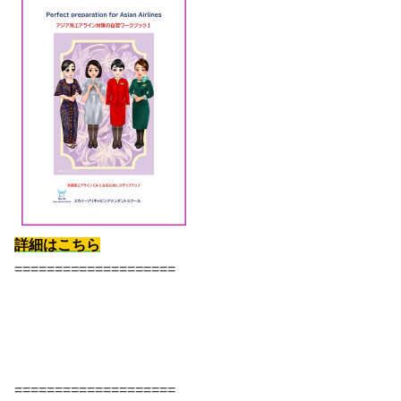
詳細はこちら
====================
====================