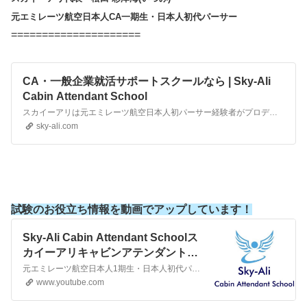
元エミレーツ航空日本人CA一期生・日本人初代パーサー
=====================
CA・一般企業就活サポートスクールなら | Sky-Ali
Cabin Attendant School
スカイーアリは元エミレーツ航空日本人初パーサー経験者がプロデュースするCA・一般企業就活サポートスクールです。空で活躍する受講生は300名以上 エミレーツ航空日本人初パーサー経験者の講師が皆様の夢の実現をサポートします。
sky-ali.com
試験のお役立ち情報を動画でアップしています！
Sky-Ali Cabin Attendant Schoolス
カイーアリキャビンアテンダントス
クール
元エミレーツ航空日本人1期生・日本人初代パーサーが指導するCA就活・転職サポートスクール。CA合格率98％以上。 エミレーツ在籍時は、キャビンクルー採用業務のアシスタントも担当。エティハド航空・カタール航空の採用エージェント経験もあり。リクルーター目線から、CA採用試験に役立つ情報、面接時に活かせるポイント、採用試験のあれこれを航空会社別にまとめています。C…
www.youtube.com