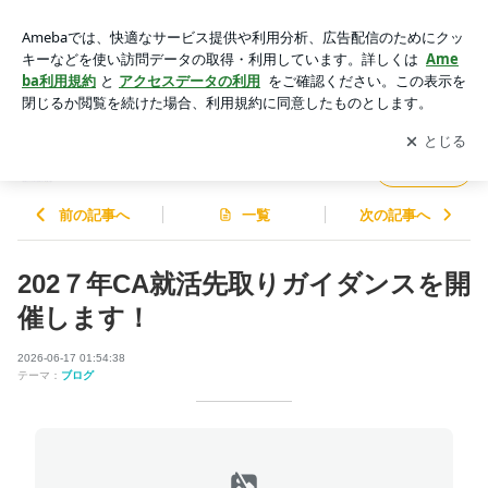
202７年CA就活先取りガイダンスを開催します！ | skyalicasc
hool (ス.カ.イ.ーア.リ)のブログ
アプリをダウンロードして
ブログの更新通知
を受け取りまし
開く
ょう。
skyalicaschool (ス.カ.イ.ーア.リ)のブログ
フォロー
前の記事へ
一覧
次の記事へ
202７年CA就活先取りガイダンスを開
催します！
2026-06-17 01:54:38
テーマ：
ブログ