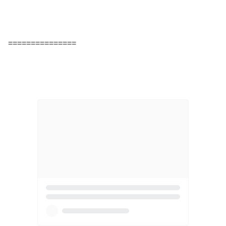
===============