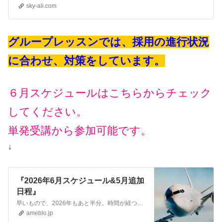
sky-ali.com
グループレッスンでは、採用の進行状況
に合わせ、対策をしています。
６月スケジュールはこちらからチェック
してください。
単発受講から参加可能です。
↓
『2026年6月スケジュール&5月追加
日程』
早いもので、2026年もあと半分。時間が経つのは本当に早いですね！ ベトナム航空、シンガポール航空、大韓航空、ZIP、ANAなど、国内・外資エアラインの選考…
ameblo.jp