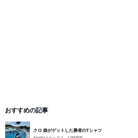
TOPTOY☆Cocoa Workshop
ディズニーファン Dのブログ
9日前
要介護5の志茂田景樹 入浴は3人がかり
Amebaトピックス
1日前
開卡
くいしんぼうCAMのもっとおいしい台湾!!!!
3日前
ジャンルランキング
B級グルメマニア
5,674人参加中
1
アッキーのデカ盛りライフ
アッキー