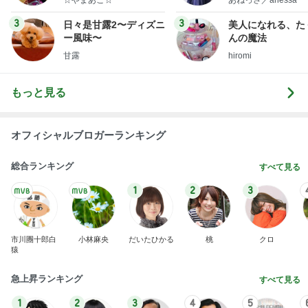
熱を通すことになっている食品は、売店のレトルト
カレーとどんぶりを含めて食べさせられませんっ
て、男
nanasantojiroのブログ
3時間前
夫より大きい弁当箱を選んだ小1息子
Amebaトピックス
1日前
地獄
日本人
2日前