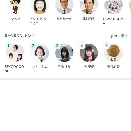
原田龍二の妻 新しくしたスリッパ
Amebaトピックス
1日前
東京都議会は酷いですね。支持しているのは小池都
知事だと想いますが、こんなのを許していいんです
か？
ht9299yzf祈りのブログ
4時間前
[PR]夏の旅行3泊4日のコーデ
Amebaトピックス
18時間前
8月2日放送のTBS「週刊さんまとマツコ」先週に引
き続き出演します♪
植草美幸オフィシャルブログ Powered by Ameba
6日前