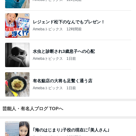
2
デカ盛りんぐ
ガデュ
3
下町マリーンズ・一口馬主・立ち飲み・立ち食いそば
柳橋二郎
4
5
6
7
8
安くて美味し
『やすたろ
道産子どすど
いもっちゃん
こんちゃんの
い物が好き☆
う』的 食の
す！
のブログ
ブログ
彡
備忘録
もっと見る
夫に行ってもらった高校の説明会