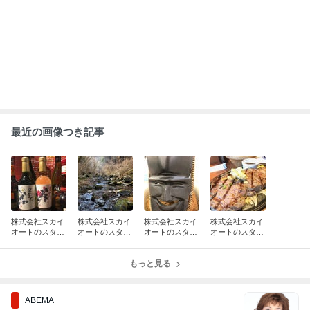
高嶋政宏さんと政伸さんの母で俳優の
寿美花代さん 死去