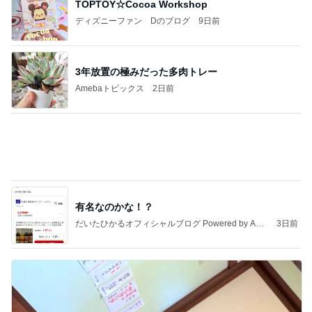
高橋直純のトラブルメーカー第1167回更新しまし
た！
高橋直純オフィシャルブログ「なおずみぶろぐ」
11日前
Powered by Ameba
小川菜摘 ハチミツレモン漬け作り
Amebaトピックス
1日前
アンジャ児嶋さん相葉ちゃんと食事で紹介された仲
のいい後輩にコイツとは仲よく出来ないと思った
喋り場ならぬ語り場(仮)
10日前