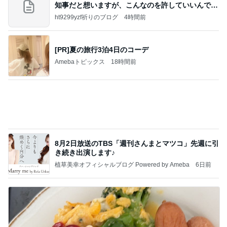
ポッキー以来の・・・初ビーナス♪
ＳＲ♡ＬＯＶＥＲの・・・キックでＧＯ♪
12日前
長女の買い物ついでに大きい出費
Amebaトピックス
1日前
何故トランプ大統領が日本円を支援するのかと聞か
れた時の答え
nokoarikonのブログ
3日前