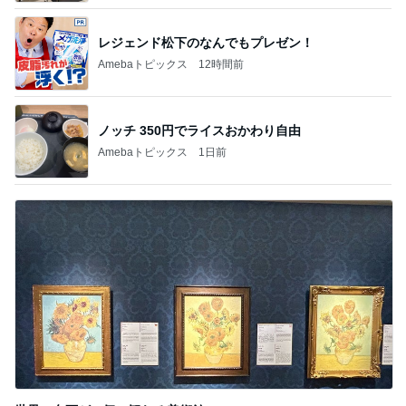
若乃花 妻が行きたかった中華粥屋
Amebaトピックス
1日前
TOPTOY☆Cocoa Workshop
ディズニーファン Dのブログ
9日前
3年放置の極みだった多肉トレー
Amebaトピックス
2日前
有名なのかな！？
だいたひかるオフィシャルブログ Powered by Ame
3日前