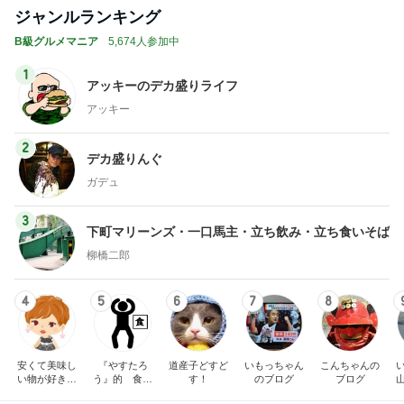
リー日記」Powered b
ブログ【アラフォ
y Ameba 吉田さんファ
社売却セカンドラ
吉田さんファミリー
エマの日記
ミリーオフィシャルブ
フ】
ログ
2
2
☆やまあこ☆さんのデ
リトルミニマリス
ィズニー日記
ビューティコラム 
little minimalist'
☆やまあこ☆
あねっさ／anessa
uty colum
3
3
日々是甘露2〜ディズニ
美人になれる、た
ー風味〜
んの魔法
甘露
hiromi
もっと見る
オフィシャルブロガーランキング
総合ランキング
すべて見る
1
2
3