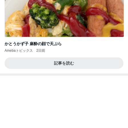
チャリティーTシャツと息子の購入品
Amebaトピックス
19時間前
8月6日「めざましテレビ」林佑香さん着用のウィル
セレクションの小花刺繍タックスリーブカーディガ
ン
れなのブログ
1日前
子育てで感情的になってしまうこと
Amebaトピックス
1日前
待ってる！
武東由美オフィシャルブログ「MOTOちゃんと
15時間前
のはっぴぃな毎日」Powered by Ameba