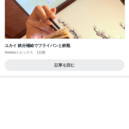
3年間も放置していた退職金請求
Amebaトピックス
1日前
【ANAプレミアムクラス初体験】雷で50分遅延…
沖縄往復で分かった「余裕を買う」価値
華麗なるスタバマダム
3日前
間違いないお買い物マラソンの購入品
Amebaトピックス
11時間前
話題のスイカ丸ごとアイス♡
さとみるくのロサンゼルス⇔ハワイ夢日記
7日前