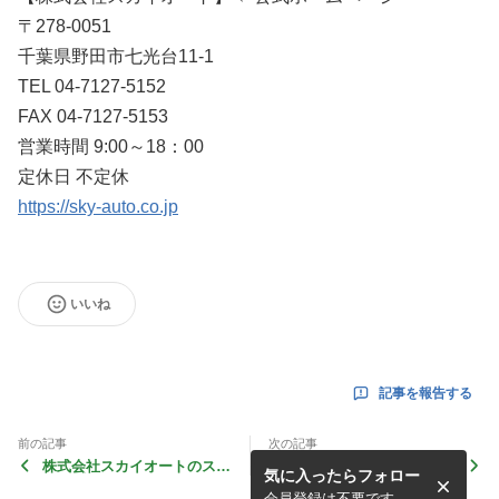
〒278-0051
千葉県野田市七光台11-1
TEL 04-7127-5152
FAX 04-7127-5153
営業時間 9:00～18：00
定休日 不定休
https://sky-auto.co.jp
いいね
記事を報告する
前の記事
次の記事
株式会社スカイオートのスタ
株式会社スカイオートのスタ
気に入ったらフォロー
ッフブログ キッチンカー 移
ッフブログ キッチンカー 移
動販売車 販売 買取 中古
動販売車 販売 買取 中古
会員登録は不要です