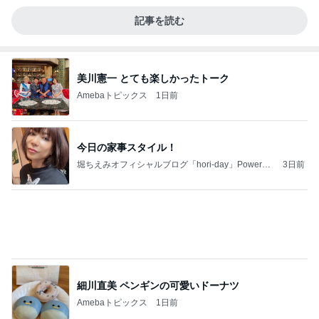
記事を読む
美川憲一 とても楽しかったトーク
Amebaトピックス
1日前
今日の家事スタイル！
堀ちえみオフィシャルブログ「hori-day」Powered
3日前
by Ameba
細川直美 ペンギンの可愛いドーナツ
Amebaトピックス
1日前