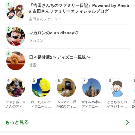
1
「吉田さんちのファミリー日記」Powered by Ameb
a 吉田さんファミリーオフィシャルブログ
吉田さんファミリー
2
マカロンのclub disney♡
マカロン
3
日々是甘露2〜ディズニー風味〜
甘露
4
5
6
7
8
☆やまあこ☆
れこたんのデ
I＆Cママ 我
かすみめ家の
ととちゃんの
さんのディズ
ィズニー大好
が家のディズ
ディズニー大
イマジネーシ
Ꭰ
ニー日記
き♡孫4人
ニー♡ブログ
好き遠方組的
ョンタイム
ディズニー生
活
もっと見る