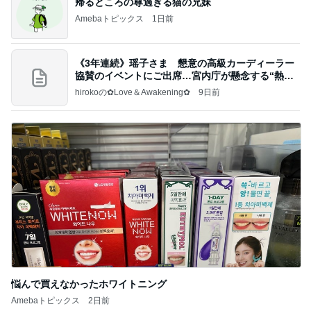
帰るところの尊過ぎる猫の兄妹
Amebaトピックス
1日前
《3年連続》瑶子さま 懇意の高級カーディーラー
協賛のイベントにご出席…宮内庁が懸念する“熱心
すぎ
hirokoの✿Love＆Awakening✿
9日前
悩んで買えなかったホワイトニング
Amebaトピックス
2日前