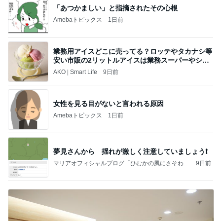
「あつかましい」と指摘されたその心根
Amebaトピックス
1日前
業務用アイスどこに売ってる？ロッテやタカナシ等
安い市販の2リットルアイスは業務スーパーやシャ
トレ
AKO | Smart Life
9日前
女性を見る目がないと言われる原因
Amebaトピックス
1日前
夢見さんから 揺れが激しく注意していましょう❗️
マリアオフィシャルブログ「ひむかの風にさそわれ
9日前
て」Powered by Ameba