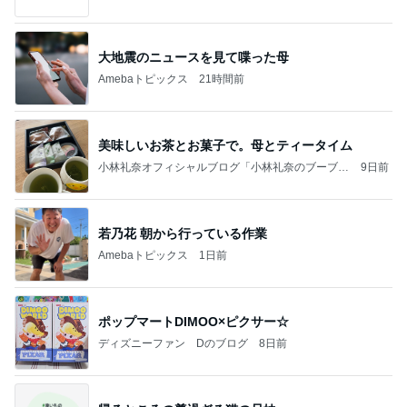
ケチ旦那と金銭感覚マヒ嫁の日々〜
大地震のニュースを見て喋った母
Amebaトピックス
21時間前
美味しいお茶とお菓子で。母とティータイム
小林礼奈オフィシャルブログ「小林礼奈のブーブー
9日前
ブログ」Powered by Ameba
若乃花 朝から行っている作業
Amebaトピックス
1日前
ポップマートDIMOO×ピクサー☆
ディズニーファン Dのブログ
8日前