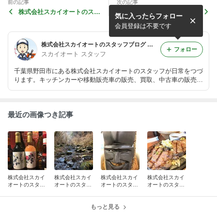
前の記事
次の記事
株式会社スカイオートのスタ
株式会社スカイオートのスタ
気に入ったらフォロー
ッフブログ キッチンカー 移
ッフブログ キッチンカー 移
動販売車 販売 買取 中古
動販売車 販売 買取 中古
会員登録は不要です
株式会社スカイオートのスタッフブログ キッチンカー 移動販売車 販売 買取 中古
フォロー
スカイオート スタッフ
千葉県野田市にある株式会社スカイオートのスタッフが日常をつづ
ります。キッチンカーや移動販売車の販売、買取、中古車の販売も
行っておりますので在庫情報等も掲載していきます
最近の画像つき記事
株式会社スカイ
株式会社スカイ
株式会社スカイ
株式会社スカイ
オートのスタッ
オートのスタッ
オートのスタッ
オートのスタッ
フブログ キッチ
フブログ キッチ
フブログ キッチ
フブログ キッチ
ンカー 移動販売
ンカー 移動販売
ンカー 移動販売
ンカー 移動販売
車 販売 買取 中
車 販売 買取 中
もっと見る
車 販売 買取 中
車 販売 買取 中
古
古
古
古