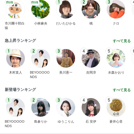
1
2
3
市川團十郎白
小林麻央
だいたひかる
桃
クロ
猿
急上昇ランキング
すべて見る
1
2
3
4
5
木村直人
BEYOOOOO
美川憲一
吉岡淳
水森かおり
NDS
新登場ランキング
すべて見る
1
2
3
4
5
BEYOOOOO
島倉りか
ゆうこりん
石 安伊
蒼井心音
NDS