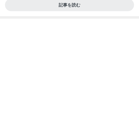
記事を読む
失意の中の気になってた博多ラーメン
Amebaトピックス
1日前
第二セッションだ！⭐️
クワバタオハラ小原正子オフィシャルブログ「女
13日前
前。」powered by Ameba
公演で折れて短くなった小指の爪
Amebaトピックス
11時間前