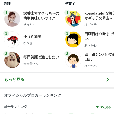
料理
子育て
1
1
栄養士ママそっち～の
kosodatefulな毎
簡単美味しいサイクル
オギャ子の暴走～
献立
そっち～
オギャ子
2
2
日曜日は９時まで
ゆうき酒場
い。
ゆうき
あべかわ
3
3
四十路シンパパの
毎日笑顔で過ごしたい
日記
モモ母さん
はやパパ
もっと見る
オフィシャルブロガーランキング
総合ランキング
すべて見る