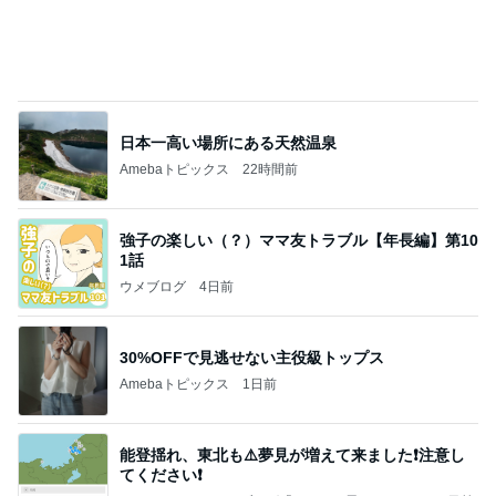
Amebaトピックス
1日前
記事を読む
面白いのに何度も寝てしまうドラマ
Amebaトピックス
11時間前
よし、タイ行こ
与儀大介
1日前
年の差夫婦というジャンルへの移動
Amebaトピックス
1日前