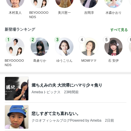
BEYOOOOO
島倉りか
ゆうこりん
MOMIママ
石 安伊
NDS
堀ちえみの夫 大渋滞にハマり少々焦り
Amebaトピックス
23時間前
悲しすぎて立ち直れない。
クロオフィシャルブログPowered by Ameba
2日前
汗だくで浮腫も解消したウォーキング
Amebaトピックス
1日前
ありがとうございます
市川團十郎白猿オフィシャルB
4日前