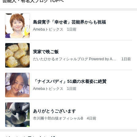
芸能人・有名人ブログ TOPへ
島袋寛子「幸せ者」芸能界からも祝福
Amebaトピックス
1日前
実家で晩ご飯
だいたひかるオフィシャルブログ Powered by Ame
1日前
ba
「ナイスバディ」51歳の水着姿に絶賛
Amebaトピックス
1日前
ありがとうございます
市川團十郎白猿オフィシャルB
4日前