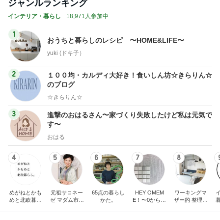
ジャンルランキング
インテリア・暮らし
18,971人参加中
1
おうちと暮らしのレシピ 〜HOME&LIFE〜
yuki (ドキ子）
2
１００均・カルディ大好き！食いしん坊☆きらりん☆
のブログ
☆きらりん☆
3
進撃のおはるさん〜家づくり失敗したけど私は元気で
す〜
おはる
4
5
6
7
8
めがねとかも
元祖サロネー
65点の暮らし
HEY OMEM
ワーキングマ
めと北欧暮ら
ゼ マダム市川
かた。
E！〜0からの
ザー的 整理収
し
のほのぼのブ
家づくり〜
納 ＆ 北欧イン
ログ
テリア