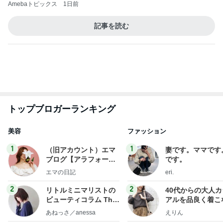
トップブロガーランキング
美容
ファッション
1
1
（旧アカウント）エマ
妻です。ママです
ブログ【アラフォー会
です。
社売却セカンドライ
エマの日記
eri.
フ】
2
2
リトルミニマリストの
40代からの大人
ビューティコラム The
アルを品良く着こ
little minimalist's bea
ファッションブロ
あねっさ／anessa
えりん
uty colum
3
3
美人になれる、たくさ
銀の滴降る降るま
んの魔法
に・・・
hiromi
illallan
もっと見る
オフィシャルブロガーランキング