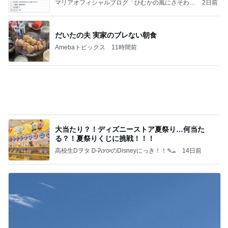
日東駒専や産近甲龍は英語よりも国語の攻略が重視
される、のかもしれない。
Bank of Dreamの公営競技はどこへ行く
11日前
高級な卵をつかった280円のプリン
Amebaトピックス
1日前
【秩父鉄道】８/２～１１/３０開催 ガリガリ君が
秩父鉄道に遊びにやってくる！のご紹介です
秩父市議会議員 黒澤秀之 ブログ Powered by Ame
10日前
ba
温かいカンパーニュと冷たいスイカ
Amebaトピックス
9時間前