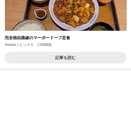
田舎のクソ義母vs都会育ちの嫁
2日前
日本一高い場所にある天然温泉
Amebaトピックス
22時間前
強子の楽しい（？）ママ友トラブル【年長編】第10
1話
ウメブログ
4日前
30%OFFで見逃せない主役級トップス
Amebaトピックス
1日前
能登揺れ、東北も⚠️夢見が増えて来ました❗️注意し
てください❗️
マリアオフィシャルブログ「ひむかの風にさそわれ
2日前
て」Powered by Ameba