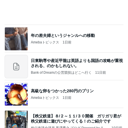
㊗️喜びを分け合える未来❣️”【この混沌の理由】”⽇
本も⾦融リセットの準備をしてます ””
あいすくりーむ『めるころ』
1時間前
堀ちえみ 美容で一番大切だと実感
Amebaトピックス
1日前
クロとこいたんって何かあったの？
あいのりブログ
2日前
オープンサンドがマジでおいしいパン
Amebaトピックス
1日前