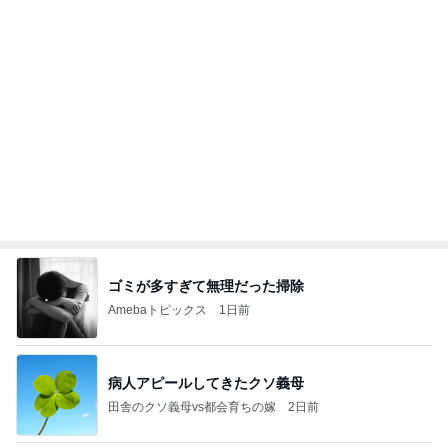
だいたの夫 実家のブレない朝食
Amebaトピックス
11時間前
大当たり？！ディズニーストア夏祭り…何当た
る？！夏祭りくじに挑戦！！！
高校生Dヲタ Ꭰ-ᎮꭵꭹꭴのDisneyにっき！！✎ܚ
14日前
暑い中みんなが頑張っていたサッカー