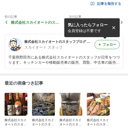
記事を報告する
前の記事
次の記事
株式会社スカイオートのスタ
株式会社スカイオートのスタ
気に入ったらフォロー
ッフブログ キッチンカー 移
ッフブログ キッチンカー 移
動販売車 販売 買取 中古
動販売車 販売 買取 中古
会員登録は不要です
株式会社スカイオートのスタッフブログ キッチンカー 移動販売車 販売 買取 中古
フォロー
スカイオート スタッフ
千葉県野田市にある株式会社スカイオートのスタッフが日常をつづ
ります。キッチンカーや移動販売車の販売、買取、中古車の販売も
行っておりますので在庫情報等も掲載していきます
最近の画像つき記事
株式会社スカイ
株式会社スカイ
株式会社スカイ
株式会社スカイ
オートのスタッ
オートのスタッ
オートのスタッ
オートのスタッ