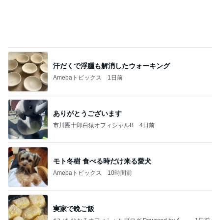
モト冬樹 食べる時だけ来る愛犬
Amebaトピックス
10時間前
実家で晩ご飯
だいたひかるオフィシャルブログ Powered by Ame
1日前
ba
團十郎 子連れ海外から帰国し安堵
Amebaトピックス
1日前
わあ喉は‥
藤田朋子オフィシャルブログ「笑顔の種と眠る犬」
2日前
Powered by Ameba