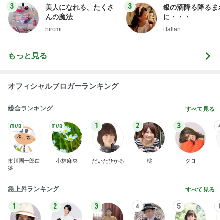
総合ランキング
すべて見る
1
2
3
市川團十郎白
小林麻央
だいたひかる
桃
クロ
猿
急上昇ランキング
すべて見る
1
2
3
4
5
木村直人
BEYOOOOO
美川憲一
吉岡淳
水森かおり
NDS
新登場ランキング
すべて見る
1
2
3
4
5