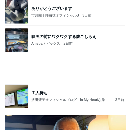
かに着氷その芸術性によって心奪われる魔法を織り
なす
フィギュアスケート応援（くまはともだち）
2日前
お尻も二の腕も隠せる嬉しいシャツ
Amebaトピックス
1日前
同じ夢
四コマ戦士 パパ戦記
11日前