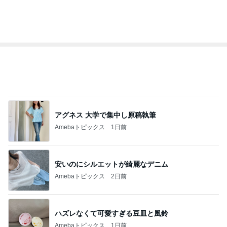
EBiDAN 39&Ki
高山善廣
こいたん
島倉りか
つばきファク
DS
トリー
新登場ランキング
すべて見る
1
2
3
4
5
BEYOOOOO
島倉りか
ゆうこりん
石 安伊
蒼井心音
NDS