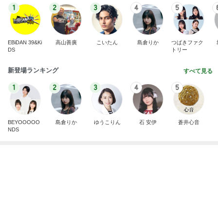
假屋崎省吾 にんにく6個分のもつ鍋
Amebaトピックス
13時間前
記事を読む