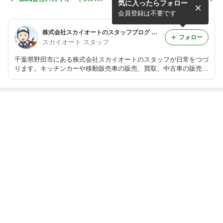
気に入ったらフォロー
ッフブログ キッチンカー 移
ッフブログ キッチンカー 移
動販売車 販売 買取 中古
動販売車 販売 買取 中古
会員登録は不要です
株式会社スカイオートのスタッフブログ キッチンカー 移動販売車 販売 買取 中古
フォロー
スカイオート スタッフ
千葉県野田市にある株式会社スカイオートのスタッフが日常をつづ
ります。キッチンカーや移動販売車の販売、買取、中古車の販売も
行っておりますので在庫情報等も掲載していきます
最近の画像つき記事
株式会社スカイ
株式会社スカイ
株式会社スカイ
株式会社スカイ
オートのスタッ
オートのスタッ
オートのスタッ
オートのスタッ
フブログ キッチ
フブログ キッチ
フブログ キッチ
フブログ キッチ
ンカー 移動販売
ンカー 移動販売
ンカー 移動販売
ンカー 移動販売
車 販売 買取 中
車 販売 買取 中
もっと見る
車 販売 買取 中
車 販売 買取 中
古
古
古
古