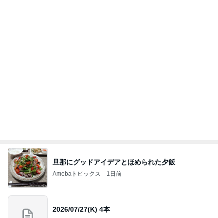
神トクでお得すぎた日焼け止め
Amebaトピックス
2日前
【Hey! Say! JUMP ONE NIGHT VOYAGE】2026.
7/27
公式投稿まとめちゃいました。～HSJ＆UT&K.O.
12日前
～