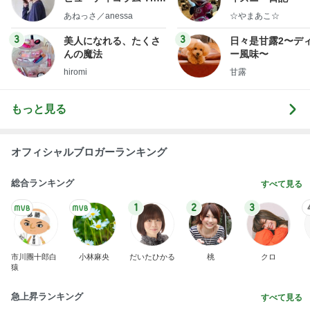
市川團十郎白猿オフィシャルB
3日前
映画の前にワクワクする腹ごしらえ
Amebaトピックス
2日前
７人待ち
沢田聖子オフィシャルブログ「In My Heartな旅日
3日前
記」by Ameba