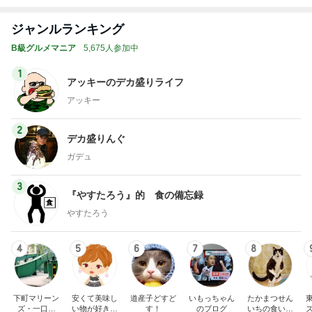
Amebaトピックス
1日前
記事を読む
トップブロガーランキング
美容
旅行
1
1
（旧アカウント）エマ
「吉田さんちのフ
ブログ【アラフォー会
リー日記」Powere
社売却セカンドライ
y Ameba 吉田さ
エマの日記
吉田さんファミリー
フ】
ミリーオフィシャ
ログ
2
2
リトルミニマリストの
☆やまあこ☆さん
ビューティコラム The
ィズニー日記
little minimalist's bea
あねっさ／anessa
☆やまあこ☆