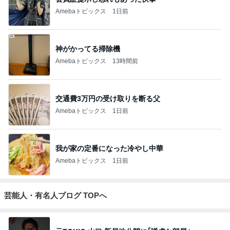
ジャンルランキング
B級グルメマニア
5,675人参加中
1
アッキーのデカ盛りライフ
アッキー
2
デカ盛りんぐ
ガデュ
3
『やすたろう』的 食の備忘録
やすたろう
4
5
6
7
8
下町マリーン
安くて美味し
道産子どすど
いもっちゃん
たかまつせん
ズ・一口馬
い物が好き☆
す！
のブログ
いちの食い散
主・立ち飲
彡
らかし日記