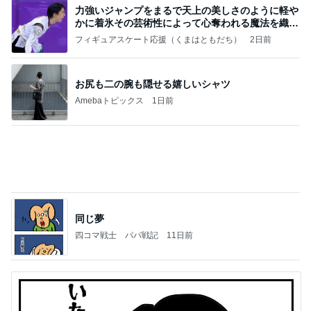
たかたんのコストコ通への道
8日前
程好い華やかな甘さのメロンパン
Amebaトピックス
1日前
お願い
モンスターアクアリウム＆レプタイルズ 買取販売
8日前
情報