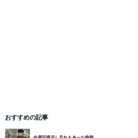
Amebaトピックス
2日前
ありがとうございます
市川團十郎白猿オフィシャルB
3日前
｢海のはじまり｣子役の現在に｢美人さん｣
Amebaトピックス
1日前
斎藤元彦がぶらぶら動画のアップを止めた
Bank of Dreamの公営競技はどこへ行く
9日前