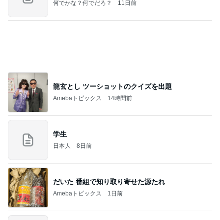
別カラーも欲しくなる厚底サンダル
Amebaトピックス
1日前
好きな男には愛されない女の魂の秘密
クノタチホオフィシャルブログ「恋学・性学研究
2日前
室」Powered by Ameba
アグネス 凄いスピードで原稿の作業
Amebaトピックス
1日前
良心的な事業所ほど経営は苦しく、障害ある子の居
場所「放課後デイサービス」で深刻化する理念と現