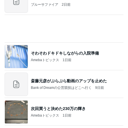
姉の娘に言われたずるい言葉
Amebaトピックス
1日前
夫とファミレスで晩ごはん
武東由美オフィシャルブログ「MOTOちゃんとのは
1日前
っぴぃな毎日」Powered by Ameba
生理が月に2回来る40歳の不安
Amebaトピックス
1日前
力強いジャンプをまるで天上の美しさのように軽や