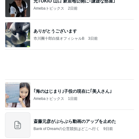
み・立ち食い
そば
もっと見る
アグネス 大学で集中し原稿執筆
Amebaトピックス
1日前
安いのにシルエットが綺麗なデニム
Amebaトピックス
2日前
ハズレなくて可愛すぎる豆皿と風鈴
Amebaトピックス
1日前