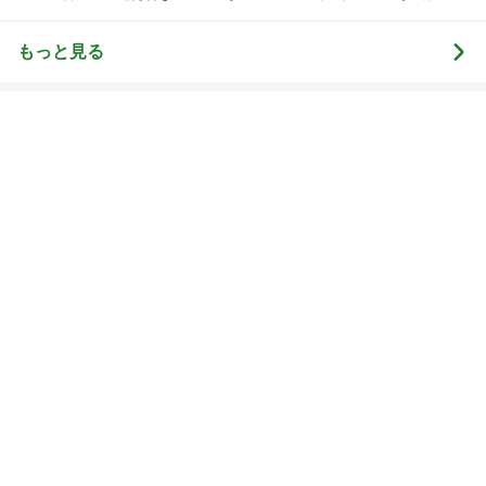
uty colum
3
3
美人になれる、たくさ
日々是甘露2〜デ
んの魔法
ー風味〜
hiromi
甘露
もっと見る
オフィシャルブロガーランキング
総合ランキング
すべて見る
1
2
3
市川團十郎白
小林麻央
だいたひかる
桃
クロ
猿
急上昇ランキング
すべて見る
1
2
3
4
5