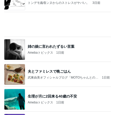
龍玄とし ツーショットのクイズを出題
Amebaトピックス
14時間前
学生
日本人
8日前
だいた 番組で知り取り寄せた源たれ
Amebaトピックス
1日前
(長期保存カレーライスセット)