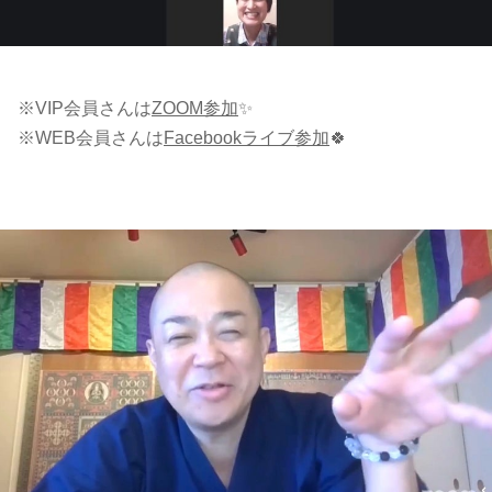
※VIP会員さんは
ZOOM参加
✨
※WEB会員さんは
Facebookライブ参加
🍀