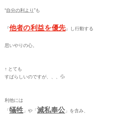
“
自分の利より
”も
他者の利益を優先
『
』し行動する
思いやりの心。
↑ とても
すばらしいのですが、、、💦
利他には
犠牲
滅私奉公
「
」や「
」を含み、