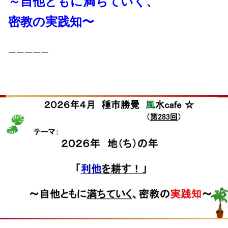
～自他ともに満ちていく、
密教の実践知〜
ーーーーー