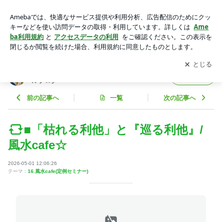
■「枯れる利他」と『巡る利他』/風水cafe☆ | 種市勝覺（たね
いちしょうがく）オフィシャルブログ Powered by Ameba
アプリをダウンロードして
ブログの更新通知
を受け取りまし
開く
ょう。
種市勝覺（たねいちしょうがく）オフィシャ
フォロー
ルブログ
前の記事へ
一覧
次の記事へ
■「枯れる利他」と『巡る利他』/
風水cafe☆
2026-05-01 12:06:26
テーマ：
16.風水cafe(定例セミナー)