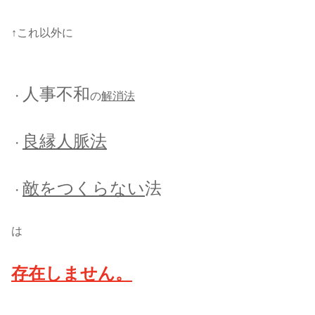
↑これ以外に
人事不和
・
の
解消法
良縁人脈法
・
敵をつくらない
法
・
は
存在しません。