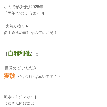
なのでぜひぜひ2026年
「丙午(ひのえ うま)」年
↑火氣が強く🔥
炎上＆揉め事注意の年にこそ！
自利利他
【
】に
“目覚めて”いただき
実践
いただければ幸いです＾＾
風水cafeジンカイト
会員さん向けには