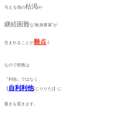
枯渇
与える側の
や
継続困難
な“献身要素”が
難点
含まれることが
💧
なので密教は
『利他』ではなく、
自利利他
【
(じりりた)】に
重きを置きます。