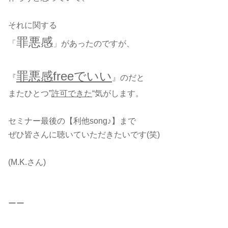
それに関する
罪悪感
「
」があったのですが、
罪悪感freeでいい
『
』のだと
またひとつ”
許可できた
“気がします。
セミナー最後の【利他song♪】まで
ぜひ皆さんに聴いていただきたいです(笑)
(M.K.さん)
ーー