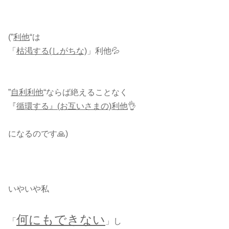
(”
利他
“は
「
枯渇する(しがちな)
」利他💦
”
自利利他
“ならば絶えることなく
『
循環する』(お互いさまの)利他
👌
になるのです🙏)
いやいや私
何にもできない
「
」し