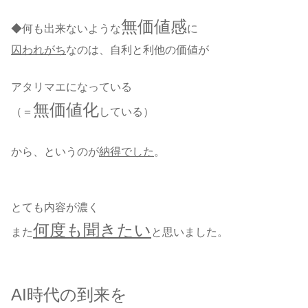
無価値感
◆何も出来ないような
に
囚われがち
なのは、自利と利他の価値が
アタリマエになっている
無価値化
（＝
している）
から、というのが
納得でした
。
とても内容が濃く
何度も聞きたい
また
と思いました。
AI時代の到来を