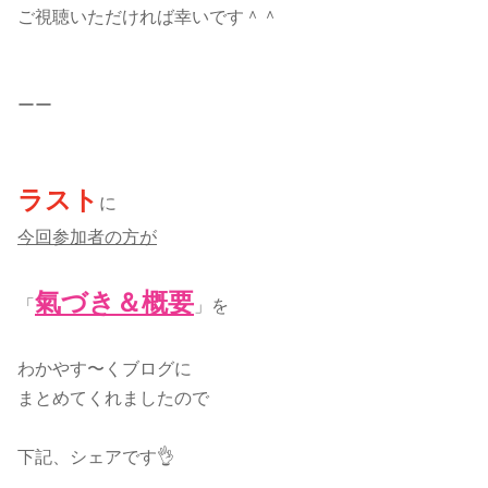
ご視聴いただければ幸いです＾＾
ーー
ラスト
に
今回参加者の方が
氣づき＆概要
「
」を
わかやす〜くブログに
まとめてくれましたので
下記、シェアです👌