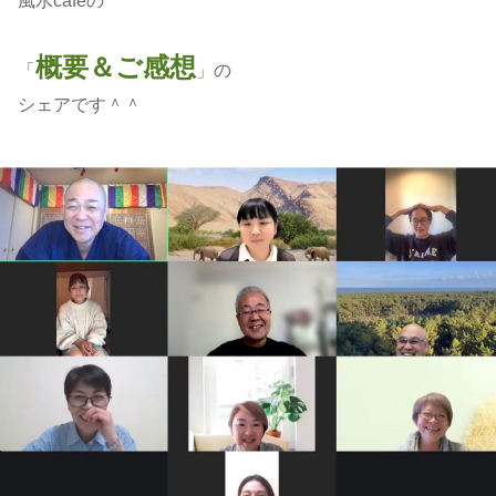
風水cafeの
概要＆ご感想
「
」の
シェアです＾＾