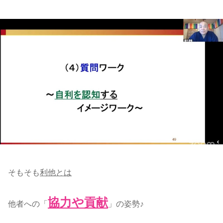
そもそも
利他とは
協力や貢献
他者への「
」の姿勢♪