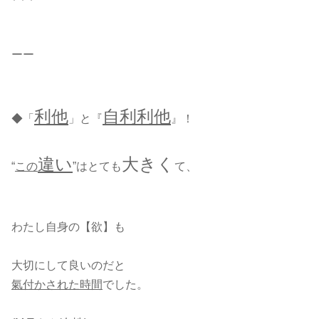
ーー
利他
自利利他
◆「
」と『
』！
違い
大きく
“
この
”はとても
て、
わたし自身の【欲】も
大切にして良いのだと
氣付かされた時間
でした。