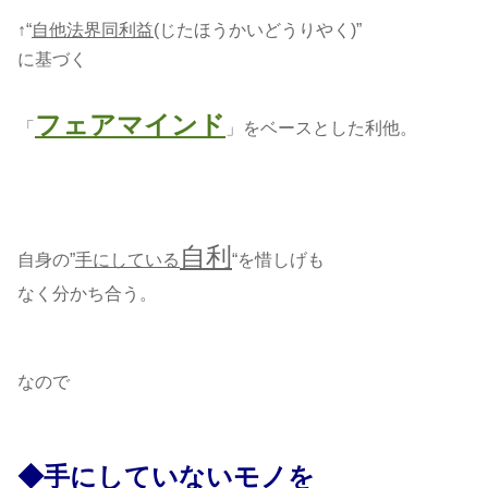
↑“
自他法界同利益
(じたほうかいどうりやく)”
に基づく
フェアマインド
「
」をベースとした利他。
自利
自身の”
手にしている
“を惜しげも
なく分かち合う。
なので
◆手にしていないモノを