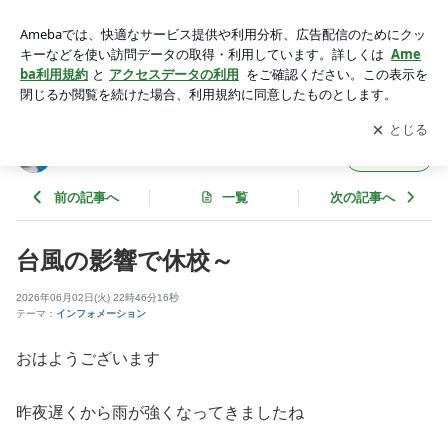
台風の影響で休校～ | taku's 日記 SNOW EARNEST SKI CA
MP
アプリをダウンロードして
ブログの更新通知
を受け取りまし
開く
ょう。
taku's 日記 SNOW EARNEST SKI CAMP
フォロー
前の記事へ
一覧
次の記事へ
台風の影響で休校～
2026年06月02日(火) 22時46分16秒
テーマ：
インフォメーション
おはようございます
昨夜遅くから雨が強くなってきましたね