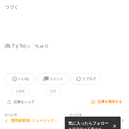
つづく
(鳥 T y To)っ゛ちゅり
いいね
コメント
リブログ
1,098
133
記事を報告する
記事をシェア
前の記事
次の記事
惣田紗莉渚♪ミュージックス
惣田紗莉渚♪ミュージックス
気に入ったらフォロー
テーション
テーション