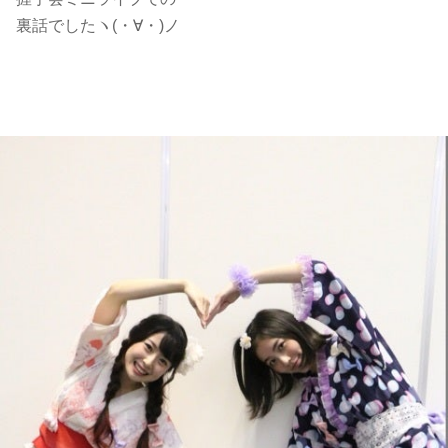
裏話でしたヽ(・∀・)ノ