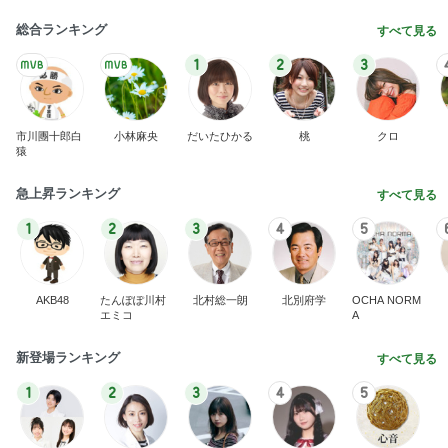
総合ランキング
すべて見る
1
2
3
市川團十郎白
小林麻央
だいたひかる
桃
クロ
猿
急上昇ランキング
すべて見る
1
2
3
4
5
AKB48
たんぽぽ川村
北村総一朗
北別府学
OCHA NORM
エミコ
A
新登場ランキング
すべて見る
1
2
3
4
5