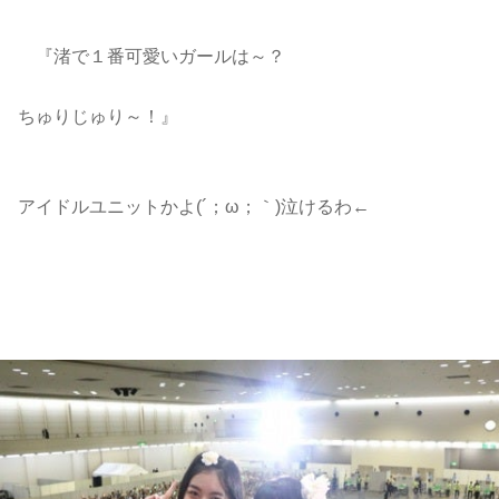
『渚で１番可愛いガールは～？
ちゅりじゅり～！』
アイドルユニットかよ(´；ω；｀)泣けるわ←