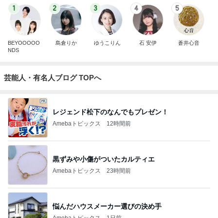
1
2
3
4
5
BEYOOOOO
島倉りか
ゆうこりん
石 安伊
蒼井心音
NDS
芸能人・有名人ブログ TOPへ
レジェンド松下のなんでもプレゼン！
Amebaトピックス
12時間前
黒ずみや小傷がついたカルティエ
Amebaトピックス
23時間前
悩んだハウスメーカー選びの決め手
Amebaトピックス
1日前