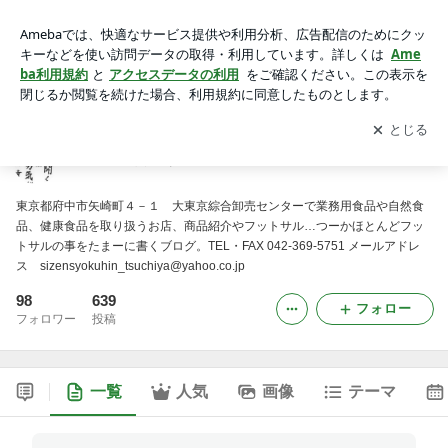
冷静と情熱のあいだに・・・
アプリをダウンロードして
ブログの更新通知
を受け取りまし
開く
ょう。
冷静と情熱のあいだに・・・
東京都府中市矢崎町４－１ 大東京綜合卸売センターで業務用食品や自然食
品、健康食品を取り扱うお店、商品紹介やフットサル…つーかほとんどフッ
トサルの事をたまーに書くブログ。TEL・FAX 042-369-5751 メールアドレ
ス sizensyokuhin_tsuchiya@yahoo.co.jp
98
639
フォロー
フォロワー
投稿
一覧
人気
画像
テーマ