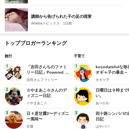
講師から告げられた子の足の現実
Amebaトピックス
1日前
トップブロガーランキング
旅行
子育て
1
1
「吉田さんちのファミ
kosodatefulな毎
リー日記」Powered b
オギャ子の暴走～
y Ameba 吉田さんファ
吉田さんファミリー
オギャ子
ミリーオフィシャルブ
ログ
2
2
☆やまあこ☆さんのデ
日曜日は９時まで
ィズニー日記
い。
☆やまあこ☆
あべかわ
3
3
日々是甘露2〜ディズニ
四十路シンパパの
ー風味〜
日記
甘露
はやパパ