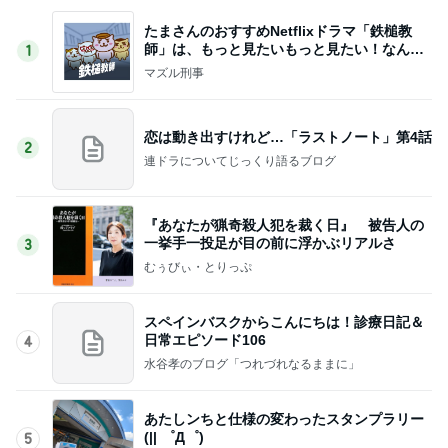
たまさんのおすすめNetflixドラマ「鉄槌教
師」は、もっと見たいもっと見たい！なんで1
1
0話完？
マズル刑事
恋は動き出すけれど…「ラストノート」第4話
2
連ドラについてじっくり語るブログ
『あなたが猟奇殺人犯を裁く日』 被告人の
一挙手一投足が目の前に浮かぶリアルさ
3
むぅびぃ・とりっぷ
スペインバスクからこんにちは！診療日記＆
日常エピソード106
4
水谷孝のブログ「つれづれなるままに」
あたしンちと仕様の変わったスタンプラリー
(|| ゜Д゜)
5