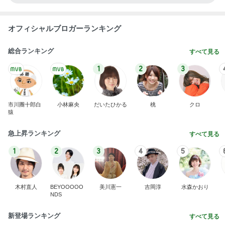
オフィシャルブロガーランキング
総合ランキング
すべて見る
1
2
3
市川團十郎白
小林麻央
だいたひかる
桃
クロ
猿
急上昇ランキング
すべて見る
1
2
3
4
5
木村直人
BEYOOOOO
美川憲一
吉岡淳
水森かおり
NDS
新登場ランキング
すべて見る