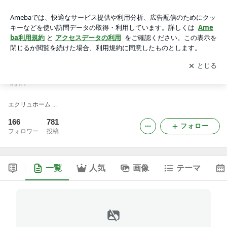
ECRUHOME BLOG
アプリをダウンロードして
ブログの更新通知
を受け取りまし
開く
ょう。
ECRUHOME BLOG
エクリュホーム ...
166
781
フォロー
フォロワー
投稿
一覧
人気
画像
テーマ