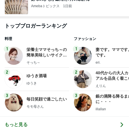
Amebaトピックス
1日前
トップブロガーランキング
料理
ファッション
1
1
栄養士ママそっち～の
妻です。ママです
簡単美味しいサイクル
です。
献立
そっち～
eri.
2
2
40代からの大人
ゆうき酒場
アルを品良く着こ
ゆうき
ファッションブロ
えりん
3
3
銀の滴降る降るま
毎日笑顔で過ごしたい
に・・・
モモ母さん
illallan
もっと見る