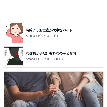
返事がない旦那が見せた満面の笑み
Amebaトピックス
9時間前
記事を読む
子供に対する姿勢に心奪われた男
Amebaトピックス
1日前
400円でガチャれた可愛いエコバッグ
Amebaトピックス
13時間前
息子達も大喜びした救世主の再販
Amebaトピックス
2日前