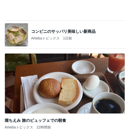
記事を読む
ドラックストアの最安ポテトチップス
Amebaトピックス
2日前
ジャンル人気記事ランキング
ヨーロッパからお届け
いすゞD-Maxに乗ってきた
1
スコットランドひきこもり日記
うっ、そして車移動…
2
ロンドンあれこれ