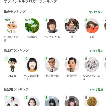
BEYOOOOO
ゆうこりん
島倉りか
石 安伊
蒼井心音
NDS