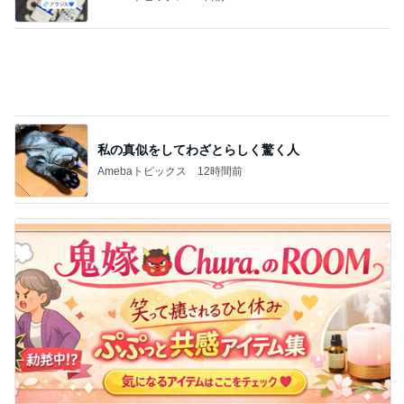
夫の態度に近づく嫁のガマンの限界
Amebaトピックス
2日前
記事を読む
ブランドで違う指輪の色味とサイズ
Amebaトピックス
1日前
欲しかったお値下げ品のシアーブルゾン
Amebaトピックス
1日前
娘にめっちゃほめられたみそきゅう
Amebaトピックス
1日前