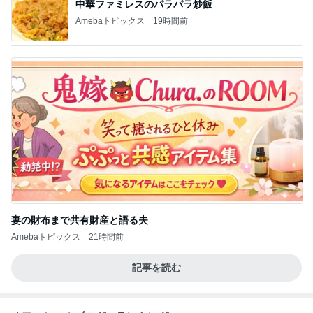
総合ランキング
すべて見る
1
2
3
市川團十郎白
小林麻央
だいたひかる
桃
クロ
猿
急上昇ランキング
すべて見る
1
2
3
4
5
AKB48
たんぽぽ川村
北村総一朗
北別府学
OCHA NORM
エミコ
A
新登場ランキング
すべて見る
1
2
3
4
5