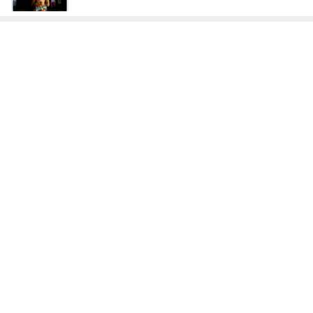
次世代掃除機がやってきた！！
Amebaトピックス
11時間前
アグネス 孫と遊んでできた愛の勲章
Amebaトピックス
1日前
投資信託の説明を聞いて学習した事
Amebaトピックス
1日前