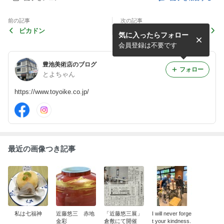
前の記事
次の記事
ピカドン
繋げる仕事
気に入ったらフォロー
会員登録は不要です
豊池美術店のブログ
フォロー
とよちゃん
https://www.toyoike.co.jp/
最近の画像つき記事
私は七福神
近藤悠三 赤地
「近藤悠三展」
I will never forge
金彩
倉敷にて開催
t your kindness.