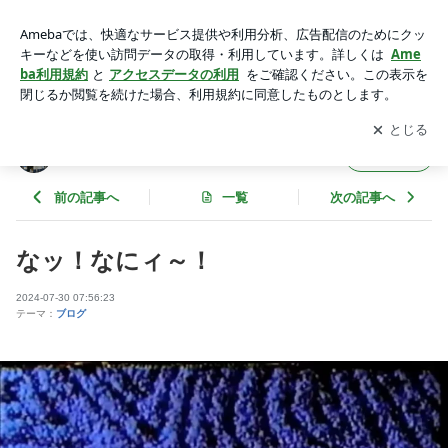
なッ！なにィ～！ | 豊池美術店のブログ
アプリをダウンロードして
ブログの更新通知
を受け取りまし
開く
ょう。
豊池美術店のブログ
フォロー
前の記事へ
一覧
次の記事へ
なッ！なにィ～！
2024-07-30 07:56:23
テーマ：
ブログ