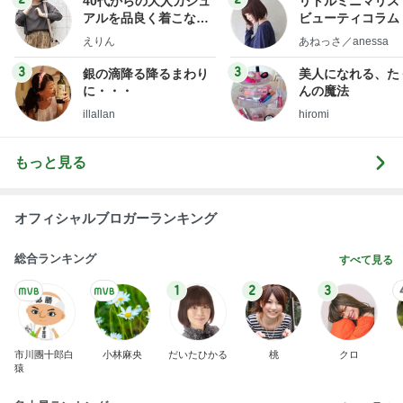
40代からの大人カジュ
リトルミニマリス
アルを品良く着こなす
ビューティコラム 
ファッションブログ
little minimalist'
えりん
あねっさ／anessa
uty colum
3
3
銀の滴降る降るまわり
美人になれる、た
に・・・
んの魔法
illallan
hiromi
もっと見る
オフィシャルブロガーランキング
総合ランキング
すべて見る
1
2
3
市川團十郎白
小林麻央
だいたひかる
桃
クロ
猿