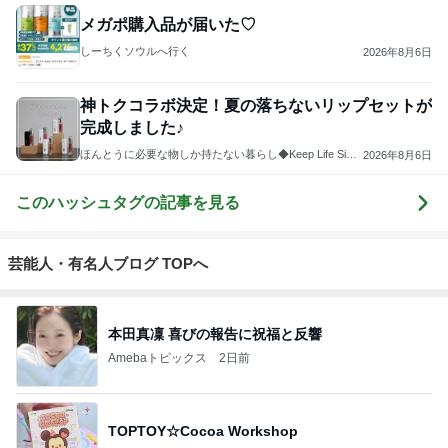
メガポ購入品が届いた♡
しーちくソウルへ行く
2026年8月6日
神トクコラボ決定！夏の落ちないリップセットが
完成しました♪
ほんとうに必要な物しか持たない暮らし◆Keep Life Simpl
2026年8月6日
e◆〜インテリアのきろく〜
このハッシュタグの記事を見る
芸能人・有名人ブログ TOPへ
本田真凜 喜びの報告に祝福と反響
Amebaトピックス
2日前
TOPTOY☆Cocoa Workshop