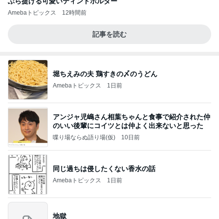
ぶら提げる可愛いティントホルダー
Amebaトピックス
12時間前
記事を読む
堀ちえみの夫 鶏すきの〆のうどん
Amebaトピックス
1日前
アンジャ児嶋さん相葉ちゃんと食事で紹介された仲
のいい後輩にコイツとは仲よく出来ないと思った
喋り場ならぬ語り場(仮)
10日前
同じ過ちは侵したくない香水の話
Amebaトピックス
1日前
地獄