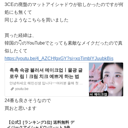
3CEの廃盤のマットアイシャドウが欲しかったのですが何
処にも無くて
同じようなこちらを買いました
買った経緯は、
韓国の👇️のYouTubeでとっても素敵なメイクだったので真
似したくて
https://youtu.be/4_AZCHfgxGY?si=xoTimblYJuubkBis
촉촉 속광 블러셔 메이크업ㅣ물광 글
로우 립ㅣ크림 치크 예쁘게 하는 법
안녕하세요 해민선생 입니다~~여러분 올해 첫 정규 영상을 이제야 보여드립니다~작년에도 저희 채널을 봐주시고 관심 주셔서 너무 감사드립니다. 올 한해도 재미있는 영상 찍어보도록 노력 할테니까요 많은 관심 부탁 드려요~올해 첫 영상은 요즘 많은 분들이 관심 있으신 메이크업입니다!!촉촉...
youtu.be
24番も良さそうなので
買おと思います
【公式】[ランキング1位] 送料無料 デ
イジークアイシャドウパレット 9色ア