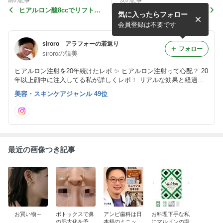
前の記事
次の記事
ヒアルロン酸8ccでリフトア
ミントリフト3と唇のCカー
気に入ったらフォロー
ップ@ビョン先生
ル@ビョン先生
会員登録は不要です
siroro アラフォーの若返り
フォロー
siroroの韓美
ヒアルロン注射を20年続けたレポ ✨ ヒアルロン注射って心配？ 20
年以上顔中に注入してる私が詳しくレポ！ リアルな効果と経過を
シェア中
美容・スキンケアジャンル 49位
最近の画像つき記事
お買い物～
ボトックスで鼻
アンビ歯科は日
お料理下手な私
の肥大化を予防
本初のミニッシ
にマルドンの塩