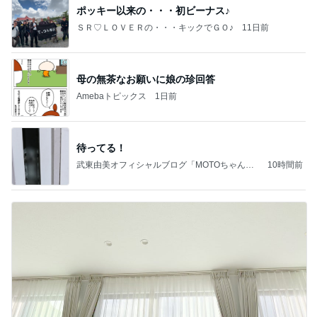
ポッキー以来の・・・初ビーナス♪
ＳＲ♡ＬＯＶＥＲの・・・キックでＧＯ♪
11日前
母の無茶なお願いに娘の珍回答
Amebaトピックス
1日前
待ってる！
武東由美オフィシャルブログ「MOTOちゃんと
10時間前
のはっぴぃな毎日」Powered by Ameba