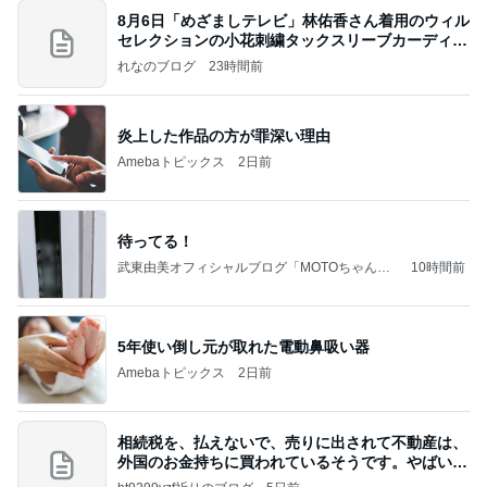
8月6日「めざましテレビ」林佑香さん着用のウィル
セレクションの小花刺繍タックスリーブカーディガ
ン
れなのブログ
23時間前
炎上した作品の方が罪深い理由
Amebaトピックス
2日前
待ってる！
武東由美オフィシャルブログ「MOTOちゃんと
10時間前
のはっぴぃな毎日」Powered by Ameba
5年使い倒し元が取れた電動鼻吸い器
Amebaトピックス
2日前
相続税を、払えないで、売りに出されて不動産は、
外国のお金持ちに買われているそうです。やばいで
すよ