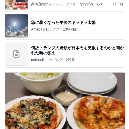
高橋直純オフィシャルブログ「なおずみぶろぐ」
11日前
Powered by Ameba
急に暑くなった午後のギラギラ太陽
Amebaトピックス
13時間前
何故トランプ大統領が日本円を支援するのかと聞か
れた時の答え
nokoarikonのブログ
2日前