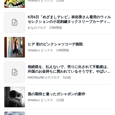
Amebaトピックス
2日前
8月6日「めざましテレビ」林佑香さん着用のウィル
セレクションの小花刺繍タックスリーブカーディガ
ン
れなのブログ
23時間前
ヒデ 初のピンクシャツコーデ挑戦
Amebaトピックス
14時間前
相続税を、払えないで、売りに出されて不動産は、
外国のお金持ちに買われているそうです。やばいで
すよ
ht9299yzf祈りのブログ
5日前
孫の期待と違ったガシャポンの新作
Amebaトピックス
1日前