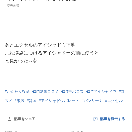
イシャドウ アイシャドー シャドウパ
楽天市場
レット 涙袋 18色アイシャドウパレッ
ト 韓国コスメ：DASIQUE 公式ストア
あとエクセルのアイシャドウ下地
これ涙袋につけるアイシャドーの前に使うと
と良かった～👍️
#
かんたん投稿
#
韓国コスメ
#
デパコス
#
アイシャドウ
#
コ
スメ
#
涙袋
#
韓国
#
アイシャドウパレット
#
バレリーナ
#
エクセル
記事を報告する
記事をシェア