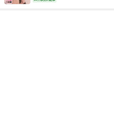
袋 アイシャドウパレット 韓国コスメ：DASIQU
E 公式ストア