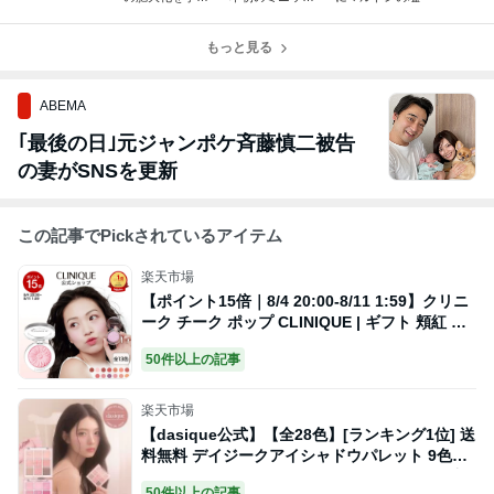
@ビョン先生
ュメンバーズ ク
リニック
もっと見る
ABEMA
｢最後の日｣元ジャンポケ斉藤慎二被告
の妻がSNSを更新
この記事でPickされているアイテム
楽天市場
【ポイント15倍｜8/4 20:00-8/11 1:59】クリニ
ーク チーク ポップ CLINIQUE | ギフト 頬紅 チ
ークカラー パウダーチーク ツヤ 血色 カラー フ
50件以上の記事
ェイスカラー チークポップ プレゼント デパコ
ス コスメ
楽天市場
【dasique公式】【全28色】[ランキング1位] 送
料無料 デイジークアイシャドウパレット 9色ア
イシャドウ アイシャドー シャドウパレット 涙
50件以上の記事