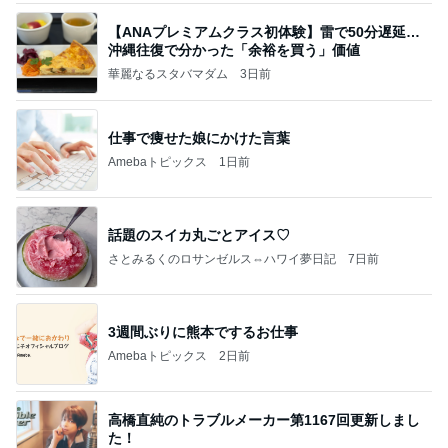
【ANAプレミアムクラス初体験】雷で50分遅延…
沖縄往復で分かった「余裕を買う」価値
華麗なるスタバマダム
3日前
仕事で痩せた娘にかけた言葉
Amebaトピックス
1日前
話題のスイカ丸ごとアイス♡
さとみるくのロサンゼルス⇔ハワイ夢日記
7日前
3週間ぶりに熊本でするお仕事
Amebaトピックス
2日前
高橋直純のトラブルメーカー第1167回更新しまし
た！