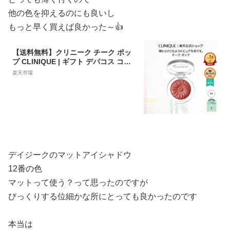
他の色を抑えるのにも良いし
もっと早く買えば良かった～👍️
【送料無料】クリニーク チーク ポッ
プ CLINIQUE | ギフト デパコス コス
メ メイク メイクアップ 頬紅 チークカ
楽天市場
ラー パウダーチーク ツヤ 血色 カラー
フェイスカラー 化粧 チークポップ
デイジークのマットアイシャドウ
12番の色
マットって使う？って思ったのですが
びっくりする位細かな所にとっても良かったのです
本当は