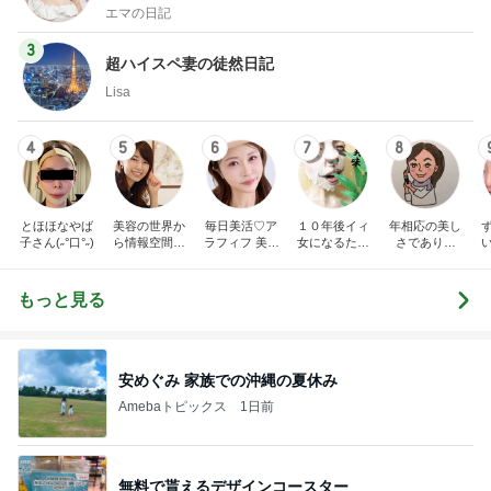
エマの日記
3
超ハイスペ妻の徒然日記
Lisa
4
5
6
7
8
とほほなやば
美容の世界か
毎日美活♡ア
１０年後イィ
年相応の美し
子さん(˶°口°˶)
ら情報空間の
ラフィフ 美容
女になるため
さでありた
仕組み・書き
医療マニア
に！！ 女子的
い！
換えの世界
美意識向上日
へ。人生を自
記。
もっと見る
由に幸せに変
えていく物語
安めぐみ 家族での沖縄の夏休み
Amebaトピックス
1日前
無料で貰えるデザインコースター