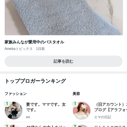
家族みんなが愛用中のバスタオル
Amebaトピックス
1日前
記事を読む
トップブロガーランキング
ファッション
美容
1
1
妻です。ママです。女
（旧アカウント）
です。
ブログ【アラフォ
社売却セカンドラ
eri.
エマの日記
フ】
2
2