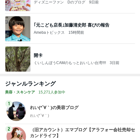
ディズニーファン Dのブログ
9日前
｢元こども店長｣加藤清史郎 喜びの報告
Amebaトピックス
15時間前
開卡
くいしんぼうCAMのもっとおいしい台湾!!!!
3日前
ジャンルランキング
美容・スキンケア
15,271人参加中
1
れい(*´∀｀)の美容ブログ
れい(*´∀｀)
2
（旧アカウント）エマブログ【アラフォー会社売却セ
カンドライフ】