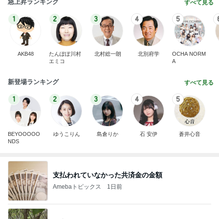
急上昇ランキング
すべて見る
1
2
3
4
5
AKB48
たんぽぽ川村
北村総一朗
北別府学
OCHA NORM
エミコ
A
新登場ランキング
すべて見る
1
2
3
4
5
BEYOOOOO
ゆうこりん
島倉りか
石 安伊
蒼井心音
NDS
支払われていなかった共済金の金額
Amebaトピックス
1日前