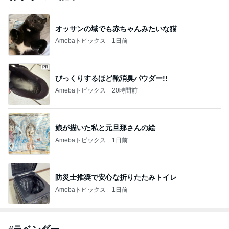
Amebaトピックス
1日前
TOPTOY☆Cocoa Workshop
ディズニーファン Dのブログ
8日前
キャシー中島の29歳で亡くなった長女
Amebaトピックス
1日前
開卡
くいしんぼうCAMのもっとおいしい台湾!!!!
2日前
ジャンルランキング
猫との生活
26,776人参加中
1