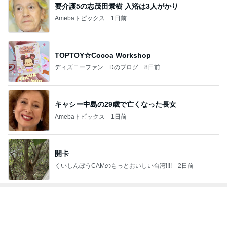
子供たちがいるから強く生きるシンママ
Amebaトピックス
1日前
田中健 嬉しい島津亜矢の活躍
Amebaトピックス
23時間前
義父や祖母の入退で出た身体の疲れ
Amebaトピックス
1日前
神がかってる掃除機
Amebaトピックス
20時間前
とんでもなくポンコツだったCTスキャン
Amebaトピックス
24時間前