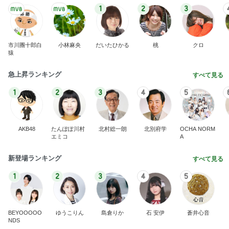
お金を払って離婚した結婚生活
Amebaトピックス
1日前
地獄
日本人
1日前
活動と金の買取りで得た収入
Amebaトピックス
1日前
敬三さんも言いよったのよか。そうか。それは茂美
のしてはならない禁じ手だったな。陣内が言いよる
のよ
nanasantojiroのブログ
2日前
洗濯物が減る息子の理論武装
Amebaトピックス
2日前