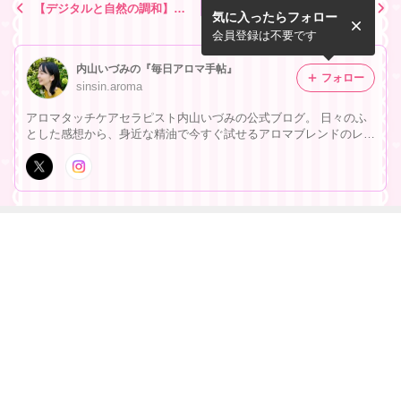
【デジタルと自然の調和】AI
【寒暖差の不調に】 微熱や
気に入ったらフォロー
に相談して大成功！でもたま
だるさを優しく包み込む「い
にはアロマでデジタルデトッ
たわり休息」ブレンド
会員登録は不要です
クス
内山いづみの『毎日アロマ手帖』
フォロー
sinsin.aroma
アロマタッチケアセラピスト内山いづみの公式ブログ。 日々のふ
とした感想から、身近な精油で今すぐ試せるアロマブレンドのレシ
ピを綴ります。 難しいことは抜きにして、暮らしに香りを添える
楽しさを一緒にはじめてみませんか？
最近の画像つき記事
【爽やかな始ま
【初夏のしあわ
【初夏の訪れ】
【活力を呼び覚
り】新しい1週
せ】ふわりと広
街角でふわりと
ます！】サマ
間をハツラツと
がる青梅の香
香るクチナシ。
ー・チャージブ
かけ抜けるスタ
り。お部屋を満
三大香木が教え
レンド