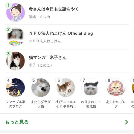
1
1
「吉田さんちのファミ
おうちと暮らしの
リー日記」Powered b
ピ 〜HOME&LI
y Ameba 吉田さんファ
吉田さんファミリー
yuki (ドキ子）
ミリーオフィシャルブ
ログ
2
2
☆やまあこ☆さんのデ
ほんとうに必要な
ィズニー日記
か持たない暮らし
ep Life Simple
☆やまあこ☆
yukiko
ンテリアのきろく
3
3
日々是甘露2〜ディズニ
１００均・カルデ
ー風味〜
好き！食いしん坊
らりん☆のブログ
甘露
☆きらりん☆
もっと見る
オフィシャルブロガーランキング
総合ランキング
すべて見る
1
2
3