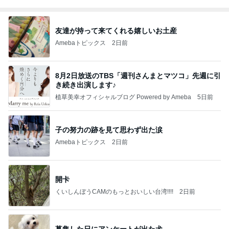
約千円のアイスが一番人気の会場
Amebaトピックス
10時間前
高橋直純のトラブルメーカー第1167回更新しまし
た！
高橋直純オフィシャルブログ「なおずみぶろぐ」
11日前
Powered by Ameba
安心して進めと言われたおみくじ
Amebaトピックス
1日前
アンジャ児嶋さん相葉ちゃんと食事で紹介された仲
のいい後輩にコイツとは仲よく出来ないと思った
喋り場ならぬ語り場(仮)
10日前
6割の銘柄が下落した優待株の状況