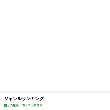
不作の中大豊作のピンクレモン
Amebaトピックス
1日前
記事を読む
トップブロガーランキング
旅行
インテリア&DIY