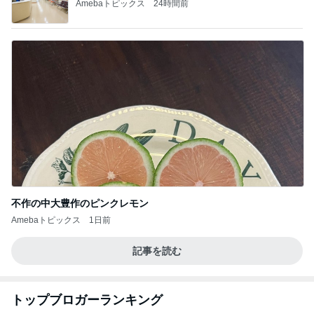
TOPTOY☆Cocoa Workshop
ディズニーファン Dのブログ
8日前
團十郎 プール時間に入れた肉
Amebaトピックス
2日前
有名なのかな！？
だいたひかるオフィシャルブログ Powered by Ame
2日前
ba