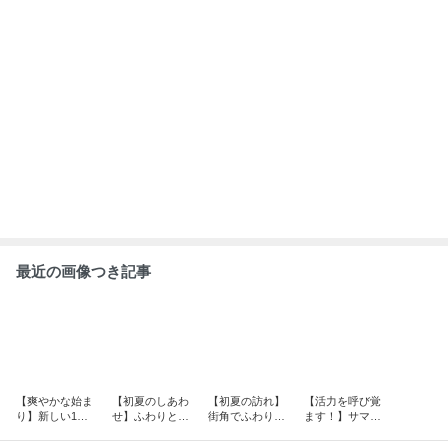
ートアップアロ
たすフルーティ
もっと見る
てくれる、おう
マ
ーアロマ。
ちを癒しの空間
に変える魔法
ABEMA
｢最後の日｣元ジャンポケ斉藤慎二被告
の妻がSNSを更新