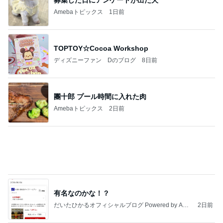
Amebaトピックス
1日前
何故トランプ大統領が日本円を支援するのかと聞か
れた時の答え
nokoarikonのブログ
2日前
夫の事を1㎜も考えなかった旅行
Amebaトピックス
1日前
話題のスイカ丸ごとアイス♡
さとみるくのロサンゼルス⇔ハワイ夢日記
7日前