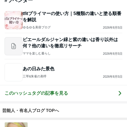
母さんは今日も世話をやく
藤緒 ミルカ
2
ＮＰＯ法人ねこけん Official Blog
ＮＰＯ法人ねこけん
3
猫マンガ 米子さん
米子（こめこ）
4
5
6
7
8
ファーブル家
まだらダラダ
社)アニマルエ
ねりまねこ・
あられのブロ
のブログ
ラ猫
イド 事務局＆
地域猫
グ
みんなの日記
もっと見る