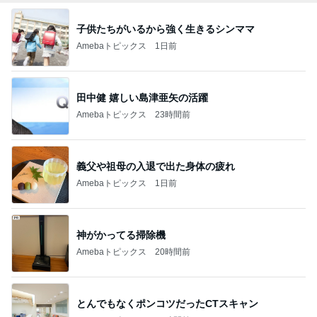
友達が持って来てくれる嬉しいお土産
Amebaトピックス
2日前
8月2日放送のTBS「週刊さんまとマツコ」先週に引
き続き出演します♪
植草美幸オフィシャルブログ Powered by Ameba
5日前
子の努力の跡を見て思わず出た涙
Amebaトピックス
2日前
開卡
くいしんぼうCAMのもっとおいしい台湾!!!!
2日前
募集した日にアンケートが出た犬
Amebaトピックス
1日前