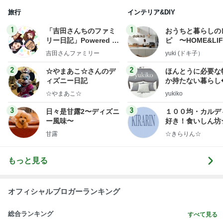
日本屈指のパワースポットでの参拝
Amebaトピックス
1日前
記事を読む
小原正子 夫とコストコの朝食
Amebaトピックス
1日前
最近の香港で食べて感動したもの、いろいろまと
め！
香港在住えりのおいしい食べ歩きガイド
13日前