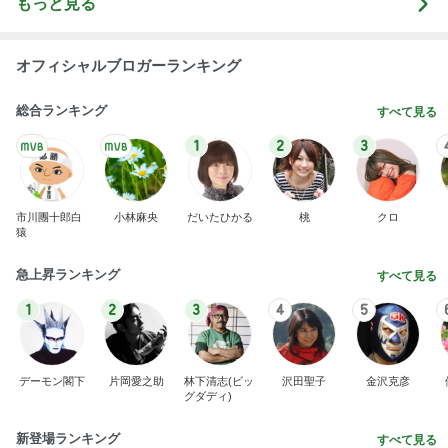
もっと見る
オフィシャルブロガーランキング
総合ランキング
すべて見る
1
2
3
市川團十郎白
小林麻央
だいたひかる
桃
クロ
猿
急上昇ランキング
すべて見る
1
2
3
4
5
デーモン閣下
片岡愛之助
林下清志(ビッ
沢田聖子
金沢克彦
グダディ)
新登場ランキング
すべて見る