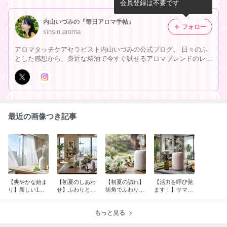
歩」の余韻ブレンド
会員登録は不要です
内山いづみの『毎日アロマ手帖』
フォロー
sinsin.aroma
アロマタッチケアセラピスト内山いづみの公式ブログ。 日々のふ
とした感想から、身近な精油で今すぐ試せるアロマブレンドのレシ
ピを綴ります。 難しいことは抜きにして、暮らしに香りを添える
楽しさを一緒にはじめてみませんか？
最近の画像つき記事
【爽やかな始ま
【初夏のしあわ
【初夏の訪れ】
【活力を呼び覚
り】新しい1週
せ】ふわりと広
街角でふわりと
ます！】サマ
間をハツラツと
がる青梅の香
香るクチナシ。
ー・チャージブ
かけ抜けるスタ
り。お部屋を満
三大香木が教え
レンド
ートアップアロ
たすフルーティ
もっと見る
てくれる、おう
マ
ーアロマ。
ちを癒しの空間