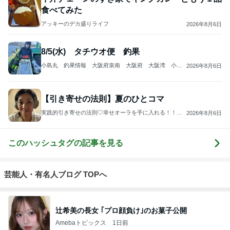
食べてみた
アッキーのデカ盛りライフ
2026年8月6日
8/5(水) タチウオ便 釣果
小島丸 釣果情報 大阪府泉南 大阪府 大阪湾 小
2026年8月6日
島 釣り船 遊漁船 タチウオ マアジ メバル カワ
ハギ マダイなど 釣り船
【引き寄せの法則】夏のひとコマ
実践的引き寄せの法則♡幸せオーラを手に入れる！！ス
2026年8月6日
ピリチュアルスタイリストReiko I小川玲子
このハッシュタグの記事を見る
芸能人・有名人ブログ TOPへ
辻希美の長女 ｢プロ顔負け｣のお菓子公開
Amebaトピックス
1日前