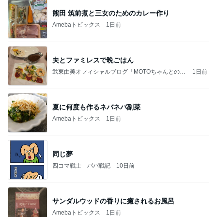
熊田 筑前煮と三女のためのカレー作り
Amebaトピックス
1日前
夫とファミレスで晩ごはん
武東由美オフィシャルブログ「MOTOちゃんとのは
1日前
っぴぃな毎日」Powered by Ameba
夏に何度も作るネバネバ副菜
Amebaトピックス
1日前
同じ夢
四コマ戦士 パパ戦記
10日前
サンダルウッドの香りに癒されるお風呂
Amebaトピックス
1日前