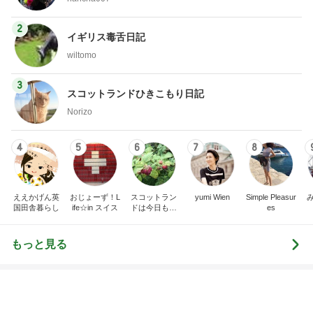
2
イギリス毒舌日記
wiltomo
3
スコットランドひきこもり日記
Norizo
4
5
6
7
8
ええかげん英
おじょーず！L
スコットラン
yumi Wien
Simple Pleasur
国田舎暮らし
ife☆in スイス
ドは今日も曇
es
り空
もっと見る