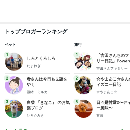
トップブロガーランキング
ペット
旅行
1
1
「吉田さんちのフ
しろとくろしろ
リー日記」Powere
たまねぎ
y Ameba 吉田さ
吉田さんファミリー
ミリーオフィシャ
ログ
2
2
母さんは今日も世話を
☆やまあこ☆さん
やく
ィズニー日記
藤緒 ミルカ
☆やまあこ☆
3
3
白柴 『きなこ』 のお気
日々是甘露2〜デ
楽ブログ
ー風味〜
ひろ☆みき
甘露