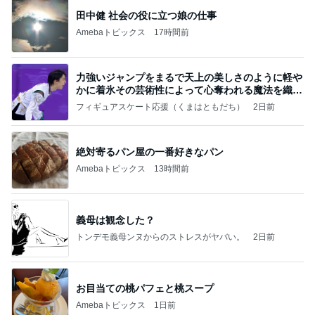
田中健 社会の役に立つ娘の仕事
Amebaトピックス
17時間前
力強いジャンプをまるで天上の美しさのように軽や
かに着氷その芸術性によって心奪われる魔法を織り
なす
フィギュアスケート応援（くまはともだち）
2日前
絶対寄るパン屋の一番好きなパン
Amebaトピックス
13時間前
義母は観念した？
トンデモ義母ンヌからのストレスがヤバい。
2日前
お目当ての桃パフェと桃スープ
Amebaトピックス
1日前