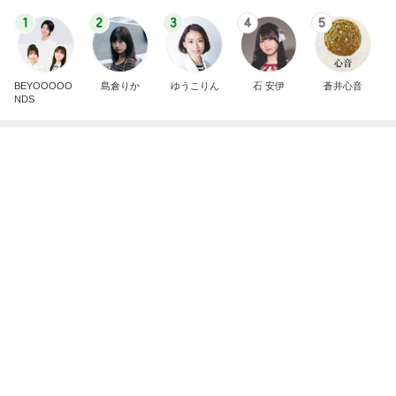
1
2
3
4
5
BEYOOOOO
島倉りか
ゆうこりん
石 安伊
蒼井心音
NDS