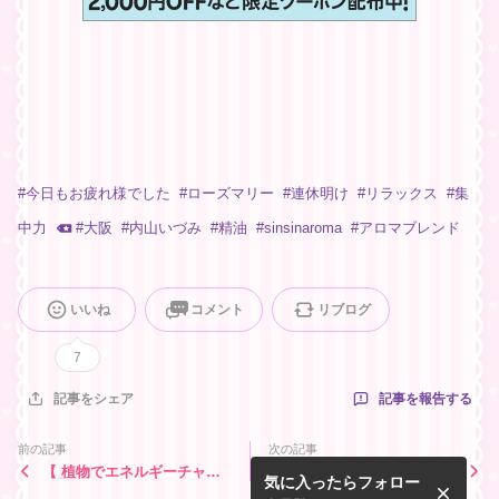
#
今日もお疲れ様でした
#
ローズマリー
#
連休明け
#
リラックス
#
集
中力
#
大阪
#
内山いづみ
#
精油
#
sinsinaroma
#
アロマブレンド
いいね
コメント
リブログ
7
記事を報告する
記事をシェア
前の記事
次の記事
【 植物でエネルギーチャー
【小さな奇跡】貴重な出会
気に入ったらフォロー
ジ】一日の終わりに「星空散
い、夏鳥に想いを寄せて