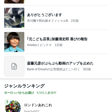
ありがとうございます
市川團十郎白猿オフィシャルB
2日前
｢元こども店長｣加藤清史郎 喜びの報告
Amebaトピックス
1日前
斎藤元彦がぶらぶら動画のアップを止めた
Bank of Dreamの公営競技はどこへ行く
9日前
ジャンルランキング
ヨーロッパからお届け
6,541人参加中
1
ロンドンあれこれ
hancha007