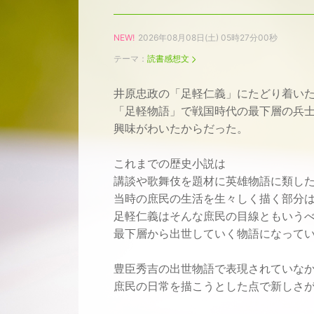
NEW!
2026年08月08日(土) 05時27分00秒
テーマ：
読書感想文
井原忠政の「足軽仁義」にたどり着い
「足軽物語」で戦国時代の最下層の兵
興味がわいたからだった。
これまでの歴史小説は
講談や歌舞伎を題材に英雄物語に類し
当時の庶民の生活を生々しく描く部分
足軽仁義はそんな庶民の目線ともいう
最下層から出世していく物語になって
豊臣秀吉の出世物語で表現されていな
庶民の日常を描こうとした点で新しさ