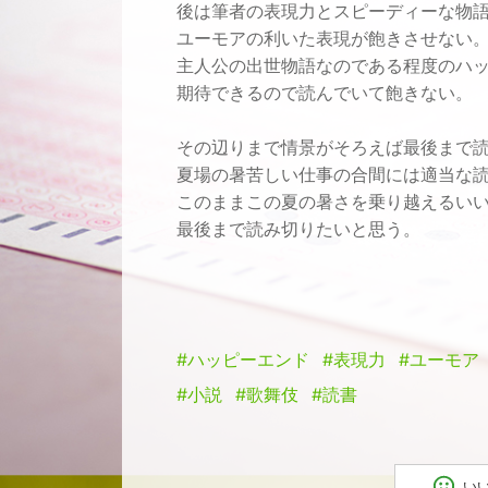
後は筆者の表現力とスピーディーな物
ユーモアの利いた表現が飽きさせない
主人公の出世物語なのである程度のハ
期待できるので読んでいて飽きない。
その辺りまで情景がそろえば最後まで
夏場の暑苦しい仕事の合間には適当な
このままこの夏の暑さを乗り越えるい
最後まで読み切りたいと思う。
#ハッピーエンド
#表現力
#ユーモア
#小説
#歌舞伎
#読書
い