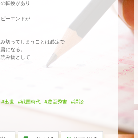
語の転換があり
。
ッピーエンドが
読み切ってしまうことは必定で
読書になる。
い読み物として
#出世
#戦国時代
#豊臣秀吉
#講談
いね