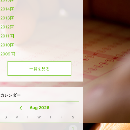
く
開
2014
く
開
2013
く
開
2012
く
開
2011
く
開
2010
く
開
2009
く
開
く
一覧を見る
カレンダー
Aug 2026
S
M
T
W
T
F
S
1