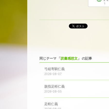
1
ポスト
同じテーマ 「
読書感想文
」 の記事
弓組寄騎仁義
2026-08-07
旗指足軽仁義
2026-08-05
足軽仁義
2026-08-01