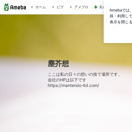
夫が百貨店で遭った
ホーム
ピグ
アメブロ
塵芥想
塵芥想
ここは私の日々の想いの捨て場所です。
会社のHPは以下です
https://mantendo-ltd.com/