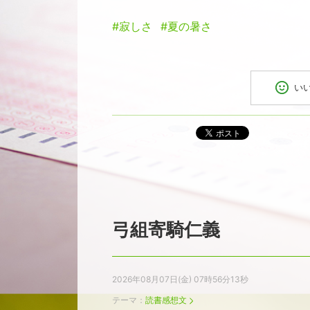
#寂しさ
#夏の暑さ
い
ポスト
弓組寄騎仁義
2026年08月07日(金) 07時56分13秒
テーマ：
読書感想文