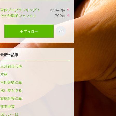
全体ブログランキング
67,949
位
↑
ラ
その他職業ジャンル
700
位
↑
ン
ラ
キ
ン
ン
キ
フォロー
グ
ン
上
グ
昇
上
昇
最新の記事
三河雑兵心得
立秋
弓組寄騎仁義
浅い夢を見る
旗指足軽仁義
熊本地震
涼しい一日