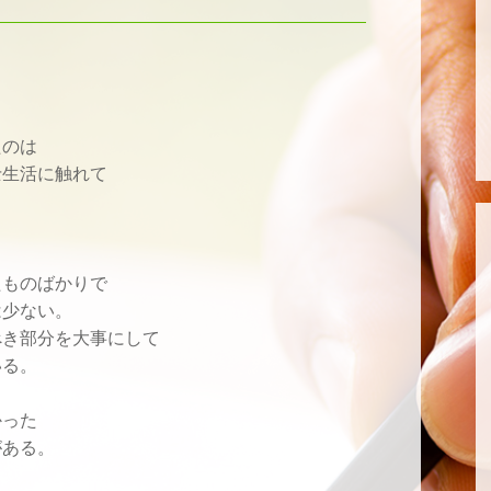
たのは
士生活に触れて
たものばかりで
は少ない。
べき部分を大事にして
いる。
かった
がある。