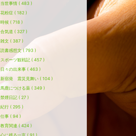
当世事情 ( 483 )
花粉症 ( 182 )
時候 ( 718 )
合気道 ( 327 )
雑文 ( 387 )
読書感想文 ( 793 )
スポーツ観戦記 ( 457 )
日々の出来事 ( 463 )
新宿発 震災見舞い ( 104 )
馬鹿につける薬 ( 349 )
禁煙日記 ( 27 )
紀行 ( 295 )
仕事 ( 94 )
教育関連 ( 424 )
心に残る一言 ( 91 )