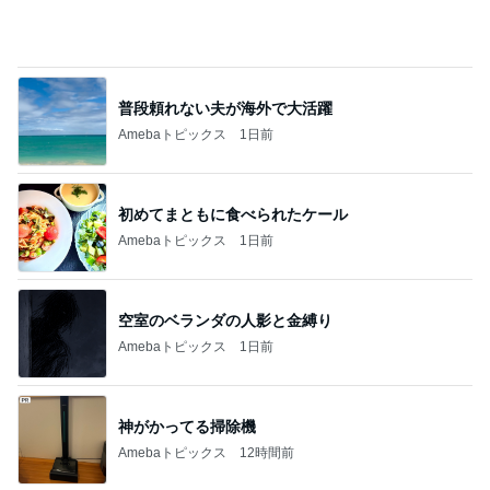
トップブロガーランキング
美容
インテリア&DIY
1
1
（旧アカウント）エマ
おうちと暮らしの
ブログ【アラフォー会
ピ 〜HOME&LI
社売却セカンドライ
エマの日記
yuki (ドキ子）
フ】
2
2
リトルミニマリストの
ほんとうに必要な
ビューティコラム The
か持たない暮らし
little minimalist's bea
ep Life Simple
あねっさ／anessa
yukiko
uty colum
ンテリアのきろく
3
3
美人になれる、たくさ
１００均・カルデ
んの魔法
好き！食いしん坊
らりん☆のブログ
hiromi
☆きらりん☆