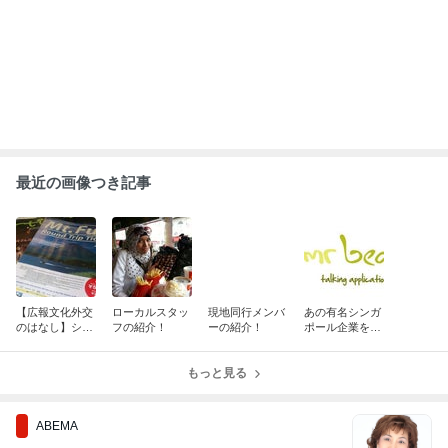
高嶋政宏さんと政伸さんの母で俳優の
寿美花代さん 死去