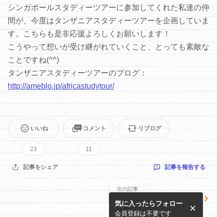
シンガポールスタディーツアーに参加してくれた私達の仲
間が、今度はタンザニアスタディーツアーを企画していま
す。こちらも是非応援よろしくお願いします！
こうやって想いが受け継がれていくこと、とっても素敵な
ことですね(^^)
タンザニアスタディーツアーのブログ：
http://ameblo.jp/africastudytour/
いいね
コメント
リブログ
23
11
記事を報告する
記事をシェア
次の記事
【広報文化外交のはなし】シ
気に入ったらフォロー
ンガポールで見つけた「雪の
ない富士山」
会員登録は不要です