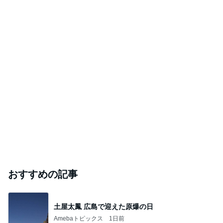
TOPTOY☆Cocoa Workshop
ディズニーファン Dのブログ
9日前
｢元こども店長｣加藤清史郎 喜びの報告
Amebaトピックス
21時間前
開卡
くいしんぼうCAMのもっとおいしい台湾!!!!
3日前