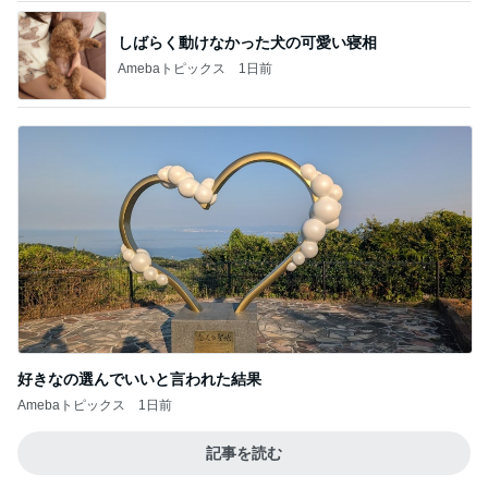
もっと見る
オフィシャルブロガーランキング
総合ランキング
すべて見る
1
2
3
市川團十郎白
小林麻央
だいたひかる
桃
クロ
猿
急上昇ランキング
すべて見る
1
2
3
4
5
AKB48
たんぽぽ川村
北村総一朗
北別府学
OCHA NORM
エミコ
A