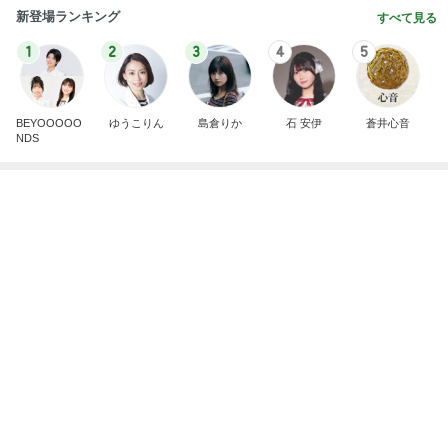
いいねやコメントが凄く嬉しいこと
Amebaトピックス
13時間前
開卡
くいしんぼうCAMのもっとおいしい台湾!!!!
3日前
事実と感情止まりではない未来
Amebaトピックス
1日前
TOPTOY☆Cocoa Workshop
ディズニーファン Dのブログ
9日前
公式の約65%offだったコストコ商品