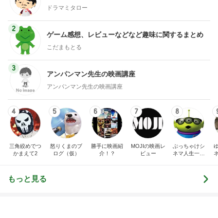
普段頼れない夫が海外で大活躍
Amebaトピックス
1日前
初めてまともに食べられたケール
Amebaトピックス
1日前
空室のベランダの人影と金縛り
Amebaトピックス
1日前
神がかってる掃除機
Amebaトピックス
12時間前