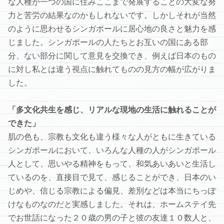
な人種が一つの国に住みここまで発展することの大変な努
力と苦労の結果なのかもしれないです。しかしそれが当然
のように思わせるシンガポールに居心地の良さと魅力を感
じました。シンガポールの人たちとお互いの国にある部
分、ない部分に関して意見を交換でき、例えば日本のもの
に対し私とは違う視点に触れてものの見方の幅が広がりま
した。
「多文化共生を感じ、リアルな現地の生活に触れることが
できた」
肌の色も、宗教も文化も違う様々な人がともに生きている
シンガポールにおいて、いろんな人種の人がシンガポール
人として、思いやる精神をもって、和気あいあいと生活し
ているのを、直接目で見て、感じることができ、日本のい
じめや、信じる宗教による偏見、差別などは本当にちっぽ
けなものなのだと実感しました。それは、ホームステイ先
でお世話になった２０歳の男の子と彼の友達１０数人と、