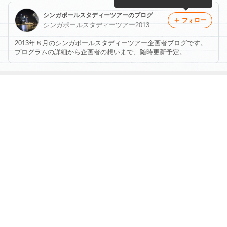
シンガポールスタディーツアーのブログ
フォロー
シンガポールスタディーツアー2013
2013年８月のシンガポールスタディーツアー企画者ブログです。
プログラムの詳細から企画者の想いまで、随時更新予定。
最近の画像つき記事
【広報文化外交
ローカルスタッ
現地同行メンバ
あの有名シンガ
のはなし】シン
フの紹介！
ーの紹介！
ポール企業を訪
ガポールで見つ
問します！！
けた「雪のない
富士山」
もっと見る
ABEMA