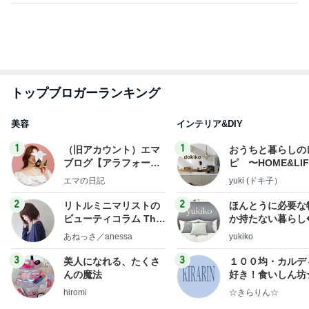
新登場ランキング
すべて見る
1
2
3
4
5
BEYOOOOO
ゆうこりん
島倉りか
石 安伊
蒼井心音
NDS