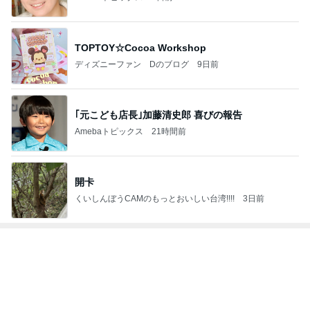
2
ゲーム感想、レビューなどなど趣味に関するまとめ
こだまもとる
3
アンパンマン先生の映画講座
アンパンマン先生の映画講座
4
5
6
7
8
三角絞めでつ
怒りくまのブ
勝手に映画紹
MOJIの映画レ
ぶっちゃけシ
かまえて2
ログ（仮）
介！？
ビュー
ネマ人生一直
線！❁
もっと見る