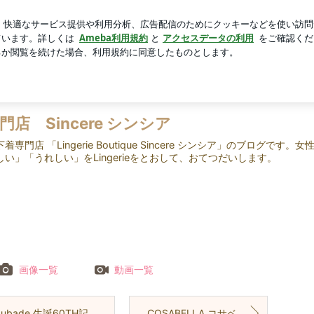
敗した学童弁当
芸能人ブログ
人気ブログ
新規登録
| 福岡 下着専門店 Sincere シンシア
店 Sincere シンシア
門店 「Lingerie Boutique Sincere シンシア」のブログです。女
い」「うれしい」をLingerieをとおして、おてつだいします。
画像一覧
動画一覧
Aubade 生誕60TH記念
COSABELLA コサベラのタンガ