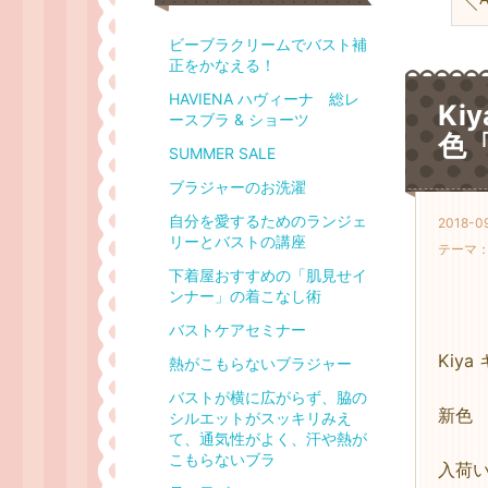
ビーブラクリームでバスト補
正をかなえる！
HAVIENA ハヴィーナ 総レ
Ki
ースブラ & ショーツ
色
SUMMER SALE
ブラジャーのお洗濯
自分を愛するためのランジェ
2018-0
リーとバストの講座
テーマ
下着屋おすすめの「肌見せイ
ンナー」の着こなし術
バストケアセミナー
Kiy
熱がこもらないブラジャー
バストが横に広がらず、脇の
新色 
シルエットがスッキリみえ
て、通気性がよく、汗や熱が
こもらないブラ
入荷