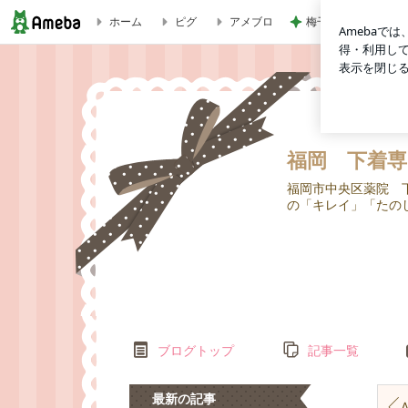
梅干しでまさかの失
ホーム
ピグ
アメブロ
Kiya シャンテリーコレクション 新色「ヴァイオレットローブ」 
福岡 下着専門
福岡市中央区薬院 下着専
の「キレイ」「たのし
ブログトップ
記事一覧
最新の記事