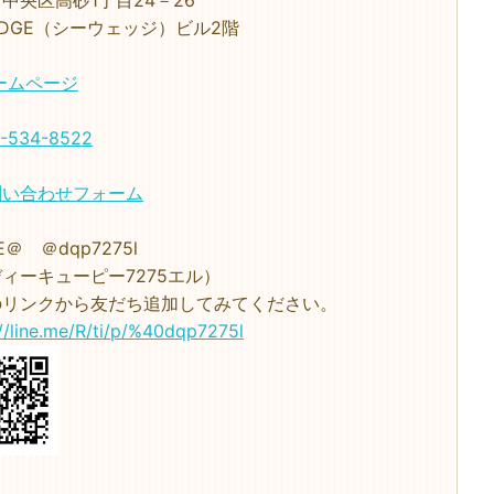
中央区高砂1丁目24－26
EDGE（シーウェッジ）ビル2階
ームページ
-534-8522
問い合わせフォーム
NE＠ ＠dqp7275l
ィーキューピー7275エル）
のリンクから友だち追加してみてください。
://line.me/R/ti/p/%40dqp7275l