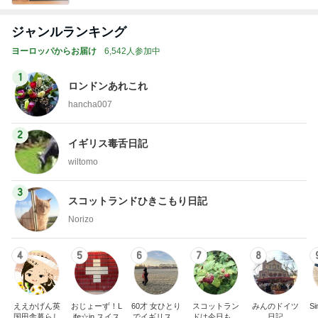
ジャンルランキング
ヨーロッパからお届け
6,542人参加中
1
ロンドンあれこれ
hancha007
2
イギリス毒舌日記
wiltomo
3
スコットランドひきこもり日記
Norizo
4
5
6
7
8
ええかげん英
おじょーず！L
60才 女ひとり
スコットラン
みんのドイツ
Si
国田舎暮らし
ife☆in スイス
でイギリスに
ドは今日も曇
日記