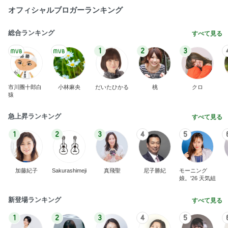
オフィシャルブロガーランキング
総合ランキング
すべて見る
1
2
3
市川團十郎白
小林麻央
だいたひかる
桃
クロ
猿
急上昇ランキング
すべて見る
1
2
3
4
5
加藤紀子
Sakurashimeji
真飛聖
尼子勝紀
モーニング
娘。'26 天気組
新登場ランキング
すべて見る
1
2
3
4
5