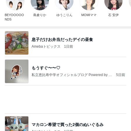
BEYOOOOO
島倉りか
ゆうこりん
MOMIママ
石 安伊
NDS
息子だけお弁当だったデイの昼食
Amebaトピックス
1日前
もうすぐ〜〜♡
私立恵比寿中学オフィシャルブログ Powered by A
5日前
meba
マカロン希望で買った2個のぬいぐるみ