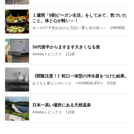
１週間「9割ビーガン生活」をしてみて、気づいた
こと。体と心が軽い～！
ホンネの“子供おばさん”日記～愛と光の道へ～
20時間前
30代後半からますます大きくなる差
Amebaトピックス
1日前
《閲覧注意！》蛇口一体型の浄水器をつけた結果。
おうちと暮らしのレシピ 〜HOME&LIFE〜
3日前
日本一高い場所にある天然温泉
Amebaトピックス
1日前