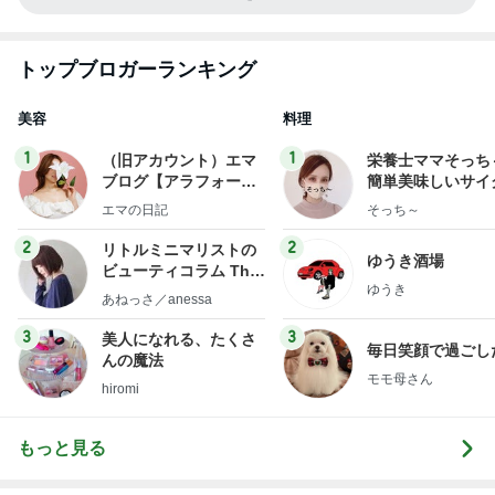
トップブロガーランキング
美容
料理
1
1
（旧アカウント）エマ
栄養士ママそっち
ブログ【アラフォー会
簡単美味しいサイ
社売却セカンドライ
献立
エマの日記
そっち～
フ】
2
2
リトルミニマリストの
ゆうき酒場
ビューティコラム The
ゆうき
little minimalist's bea
あねっさ／anessa
uty colum
3
3
美人になれる、たくさ
毎日笑顔で過ごし
んの魔法
モモ母さん
hiromi
もっと見る