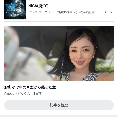
NISA①(;'∀')
パラスジュエリー（白美女神宝珠）の夢の記録
14日前
（続編）
お出かけ中の車窓から撮った空
Amebaトピックス
1日前
記事を読む