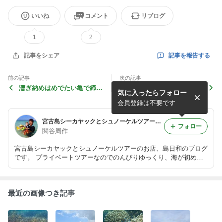
いいね
コメント
リブログ
1
2
記事を報告する
記事をシェア
前の記事
次の記事
漕ぎ納めはめでたい亀で締め
晴れた！
気に入ったらフォロー
くくり。。。
会員登録は不要です
宮古島シーカヤックとシュノーケルツアーの島日和
フォロー
関谷周作
宮古島シーカヤックとシュノーケルツアーのお店、島日和のブログ
です。 プライベートツアーなのでのんびりゆっくり、海が初めて
で不安な方も小さいお子さん連れのご家族も、いろんな世代の方々
が宮古島の自然を楽しんでいます！ 島日和はJSCAの公認校です。
最近の画像つき記事