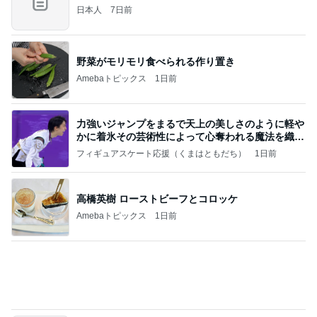
日本人
7日前
野菜がモリモリ食べられる作り置き
Amebaトピックス
1日前
力強いジャンプをまるで天上の美しさのように軽や
かに着氷その芸術性によって心奪われる魔法を織り
なす
フィギュアスケート応援（くまはともだち）
1日前
高橋英樹 ローストビーフとコロッケ
Amebaトピックス
1日前