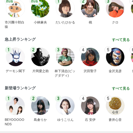
1
2
3
市川團十郎白
小林麻央
だいたひかる
桃
クロ
猿
急上昇ランキング
すべて見る
1
2
3
4
5
デーモン閣下
片岡愛之助
林下清志(ビッ
沢田聖子
金沢克彦
グダディ)
新登場ランキング
すべて見る
1
2
3
4
5
BEYOOOOO
島倉りか
ゆうこりん
石 安伊
蒼井心音
NDS