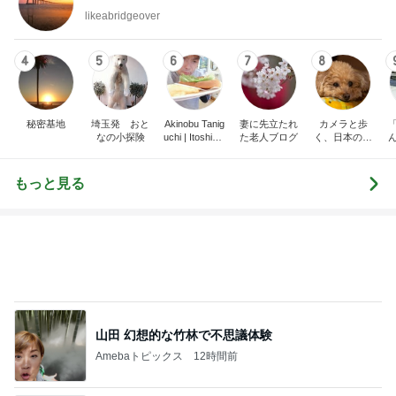
likeabridgeover
4
5
6
7
8
秘密基地
埼玉発 おと
Akinobu Tanig
妻に先立たれ
カメラと歩
なの小探険
uchi | Itoshima
た老人ブログ
く、日本の風
Landscape Ph
景スナップ紀
otographer
行
もっと見る
山田 幻想的な竹林で不思議体験
Amebaトピックス
12時間前