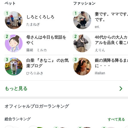
ペット
ファッション
1
1
妻です。ママです
しろとくろしろ
です。
たまねぎ
eri.
2
2
母さんは今日も世話を
40代からの大人
やく
アルを品良く着こ
ファッションブロ
藤緒 ミルカ
えりん
3
3
白柴 『きなこ』 のお気
銀の滴降る降るま
楽ブログ
に・・・
ひろ☆みき
illallan
もっと見る
オフィシャルブロガーランキング
総合ランキング
すべて見る