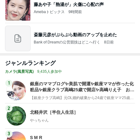
藤あや子「熱湯が」火傷に心配の声
Amebaトピックス
9時間前
斎藤元彦がぶらぶら動画のアップを止めた
Bank of Dreamの公営競技はどこへ行く
8日前
ジャンルランキング
カメラ(風景写真)
9,435人参加中
1
銀座のママブログ✨美肌で開運✨銀座ママが作った化
粧品✨銀座クラブ高嶋25歳で開店✨高嶋りえ子 お着
物でエルメス バーキン コーデ
【銀座クラブ高嶋】元OL婚約破棄から24歳で銀座ママ25歳でオーナーママ銀座 美肌で開運♡パワースポット巡り高嶋りえ子ブログ
2
北軽井沢［半住人生活］
やっちゃん
3
S M R