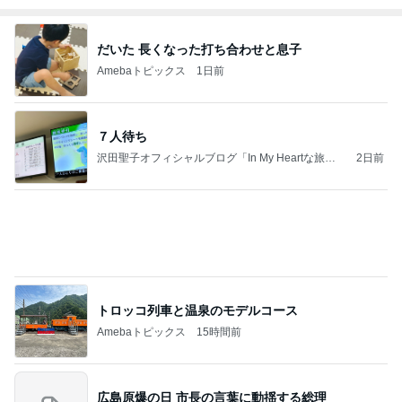
だいた 長くなった打ち合わせと息子
Amebaトピックス
1日前
７人待ち
沢田聖子オフィシャルブログ「In My Heartな旅日
2日前
記」by Ameba
トロッコ列車と温泉のモデルコース
Amebaトピックス
15時間前
広島原爆の日 市長の言葉に動揺する総理