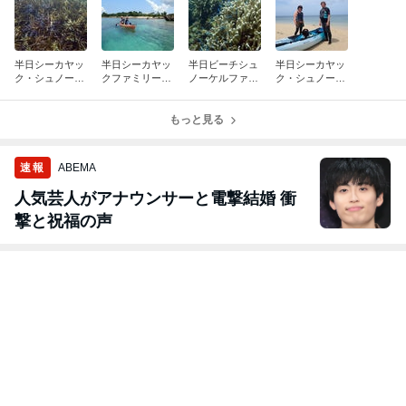
半日シーカヤッ
半日シーカヤッ
半日ビーチシュ
半日シーカヤッ
ク・シュノーケ
クファミリープ
ノーケルファミ
ク・シュノーケ
ルファミリープ
ライベートツア
リープライベー
ルプライベート
ライベートツア
ー
トツアー
ツアー
ー
もっと見る
速報
ABEMA
人気芸人がアナウンサーと電撃結婚 衝
撃と祝福の声