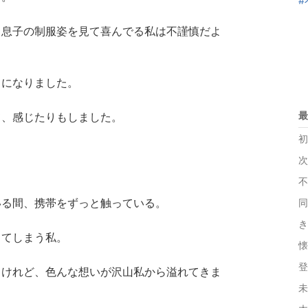
#
、息子の制服姿を見て喜んでる私は不謹慎だよ
日になりました。
最
て、感じたりもしました。
初
次
不
いる間、携帯をずっと触っている。
同
き
ってしまう私。
懐
登
るけれど、色んな想いが沢山私から溢れてきま
未