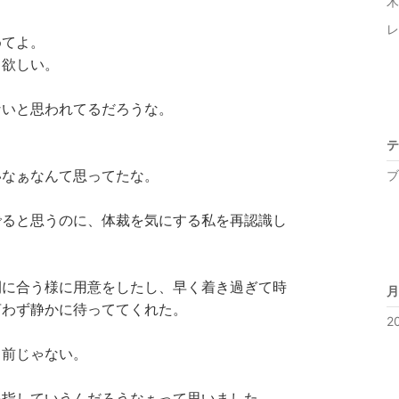
木
レ
めてよ。
て欲しい。
ないと思われてるだろうな。
テ
いなぁなんて思ってたな。
ブ
でると思うのに、体裁を気にする私を再認識し
間に合う様に用意をしたし、早く着き過ぎて時
月
言わず静かに待っててくれた。
2
り前じゃない。
を指していうんだろうなぁって思いました。