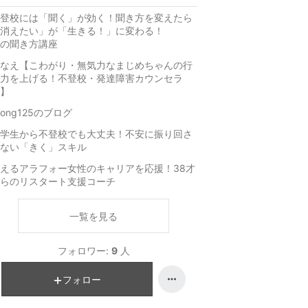
登校には「聞く」が効く！聞き方を変えたら
「消えたい」が「生きる！」に変わる！
の聞き方講座
なえ【こわがり・無気力なまじめちゃんの行
力を上げる！不登校・発達障害カウンセラ
】
ilong125のブログ
学生から不登校でも大丈夫！不安に振り回さ
ない「きく」スキル
えるアラフォー女性のキャリアを応援！38才
らのリスタート支援コーチ
一覧を見る
フォロワー:
9
人
フォロー