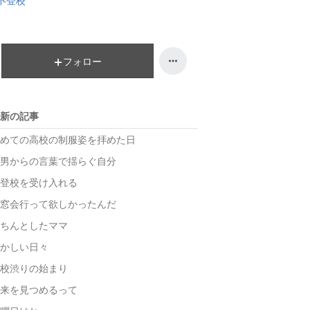
不登校
上
昇
フォロー
新の記事
めての高校の制服姿を拝めた日
男からの言葉で揺らぐ自分
登校を受け入れる
窓会行って欲しかったんだ
ちんとしたママ
かしい日々
校渋りの始まり
来を見つめるって