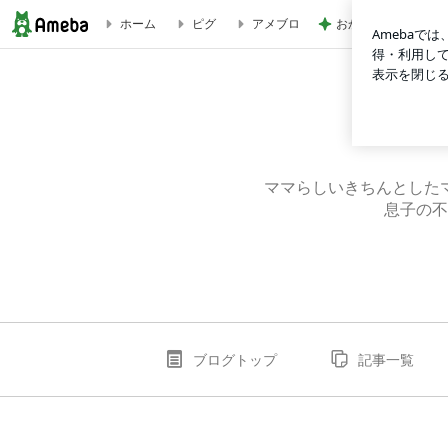
おからハンバーグで
ホーム
ピグ
アメブロ
ママだけどピーターパン‍。
ママらしいきちんとした
息子の不
ブログトップ
記事一覧