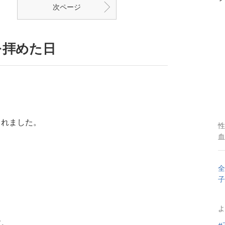
次ページ
を拝めた日
られました。
性
血
全
子
よ
す。