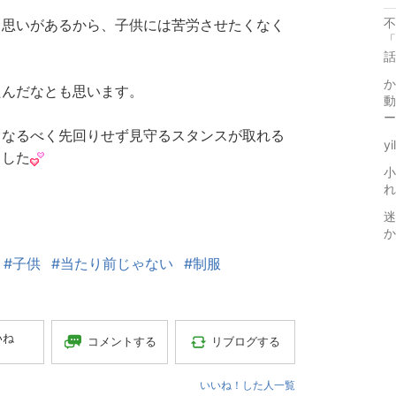
不
う思いがあるから、子供には苦労させたくなく
話
か
たんだなとも思います。
動
ー
、なるべく先回りせず見守るスタンスが取れる
y
ました
小
れ
迷
か
#子供
#当たり前じゃない
#制服
いね
コメントする
リブログする
いいね！した人一覧