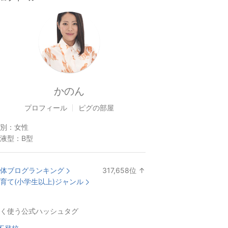
かのん
プロフィール
ピグの部屋
別：
女性
液型：
B型
体ブログランキング
317,658
位
↑
ラ
育て(小学生以上)ジャンル
ン
キ
く使う公式ハッシュタグ
ン
グ