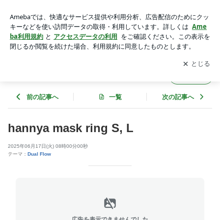
hannya mask ring S, L | SILVER GEEKS (シルバーギークス）
アプリをダウンロードして
ブログの更新通知
を受け取りまし
開く
ょう。
SILVER GEEKS (シルバーギークス）
フォロー
前の記事へ
一覧
次の記事へ
hannya mask ring S, L
2025年06月17日(火) 08時00分00秒
テーマ：
Dual Flow
広告を表示できませんでした