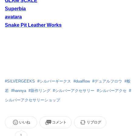
GLAM SCALE
Superbia
avatara
Snake Pit Leather Works
#
SILVERGEEKS
#
シルバーギークス
#
dualflow
#
デュアルフロウ
#
般
若
#
hannya
#
新作リング
#
シルバーアクセサリー
#
シルバーアクセ
#
シルバーアクセサリーショップ
いいね
コメント
リブログ
1