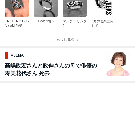
ER-001R BT / G
claw ring S
マンダラ リング
8月の営業に関
N / AM / MS
2
して
もっと見る
ABEMA
高嶋政宏さんと政伸さんの母で俳優の
寿美花代さん 死去