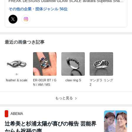
FREAK DESIGNS Dualflow GLAM SCALE avatara Superbia Snak
e Pit Leather Works
その他の企業・団体ジャンル 56位
最近の画像つき記事
feather & scale
ER-001R BT / G
claw ring S
マンダラ リング
N / AM / MS
2
もっと見る
ABEMA
辻希美と杉浦太陽が喜びの報告 芸能界
からも祝福の声