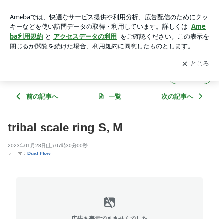
tribal scale ring S, M | SILVER GEEKS (シルバーギークス）
アプリをダウンロードして
ブログの更新通知
を受け取りまし
開く
ょう。
SILVER GEEKS (シルバーギークス）
フォロー
前の記事へ
一覧
次の記事へ
tribal scale ring S, M
2023年01月28日(土) 07時30分00秒
テーマ：
Dual Flow
広告を表示できませんでした