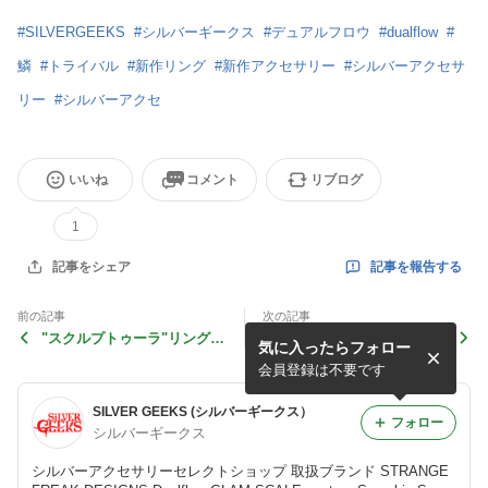
#
SILVERGEEKS
#
シルバーギークス
#
デュアルフロウ
#
dualflow
#
鱗
#
トライバル
#
新作リング
#
新作アクセサリー
#
シルバーアクセサ
リー
#
シルバーアクセ
いいね
コメント
リブログ
1
記事を報告する
記事をシェア
前の記事
次の記事
"スクルプトゥーラ"リング8
tribal scale ring L
気に入ったらフォロー
/ "Sculuptura" Ring 8
会員登録は不要です
SILVER GEEKS (シルバーギークス）
フォロー
シルバーギークス
シルバーアクセサリーセレクトショップ 取扱ブランド STRANGE