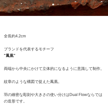
全長約4.2cm
ブランドを代表するモチーフ
"鳳凰"
両端から中央にかけて立体的になるように意識して制作。
紋章のような構図で捉えた鳳凰。
羽の緻密な彫刻や大きさの使い分けはDual Flowならでは
の造形です。