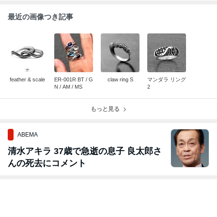
最近の画像つき記事
feather & scale
ER-001R BT / G
claw ring S
マンダラ リング
N / AM / MS
2
もっと見る
ABEMA
清水アキラ 37歳で急逝の息子 良太郎さ
んの死去にコメント