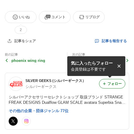
いいね
コメント
リブログ
2
記事を報告する
記事をシェア
前の記事
次の記事
phoenix wing ring
Dual Flow 2022イベント&フ
気に入ったらフォロー
ェア開催！
会員登録は不要です
SILVER GEEKS (シルバーギークス）
フォロー
シルバーギークス
シルバーアクセサリーセレクトショップ 取扱ブランド STRANGE
FREAK DESIGNS Dualflow GLAM SCALE avatara Superbia Snak
e Pit Leather Works
その他の企業・団体ジャンル 77位