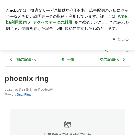
phoenix ring | SILVER GEEKS (シルバーギークス）
アプリをダウンロードして
ブログの更新通知
を受け取りまし
開く
ょう。
SILVER GEEKS (シルバーギークス）
フォロー
前の記事へ
一覧
次の記事へ
phoenix ring
2022年06月18日(土) 08時00分00秒
テーマ：
Dual Flow
広告を表示できませんでした