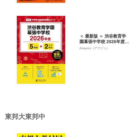
＜ 最新版 ＞ 渋谷教育学
園幕張中学校 2026年度版
【 過去問 5+2年分 】 渋
Amazon（アマゾン）
谷教育学園幕張中 渋谷幕
張 渋谷幕張中学 渋幕中学
渋幕 (中学別入試過去問題
シリーズP09)
東邦大東邦中