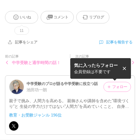
いいね
コメント
リブログ
11
記事を報告する
記事をシェア
前の記事
次の記事
中学受験と通学時間の話！
中学受験生って計算が苦手？
気に入ったらフォロー
の話
会員登録は不要です
中学受験のプロが語る中学受験に役立つ話
フォロー
池田功一朗
親子で挑み、人間力を高める。 親御さんや講師を含めた”環境づく
り”と 生徒の学力だけではない”人間力”を高めていくこと。 自身の
受験経験と、指導歴27年の経験をいかし 中学受験に役立つ話をし
教育・お受験ジャンル 196位
ていきます。