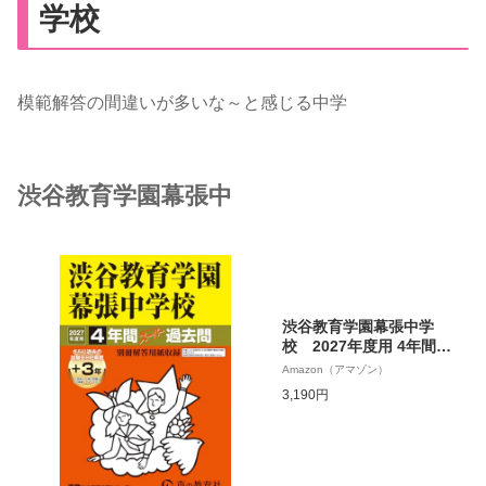
学校
模範解答の間違いが多いな～と感じる中学
渋谷教育学園幕張中
渋谷教育学園幕張中学
校 2027年度用 4年間
（＋3年間ＨＰ掲載）スー
Amazon（アマゾン）
パー過去問（声教の中学
3,190円
過去問シリーズ 354）
【千葉県】