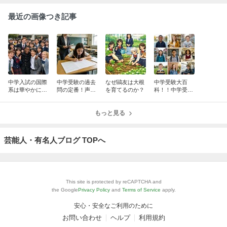
最近の画像つき記事
中学入試の国際
中学受験の過去
なぜ鷗友は大根
中学受験大百
系は華やかに見
問の定番！声の
を育てるのか？
科！！中学受験
えて「沼」だっ
教育社の話！
に一番役立つ雑
たりする話！
誌の話！
もっと見る
芸能人・有名人ブログ TOPへ
This site is protected by reCAPTCHA and
the Google
Privacy Policy
and
Terms of Service
apply.
安心・安全なご利用のために
お問い合わせ
ヘルプ
利用規約