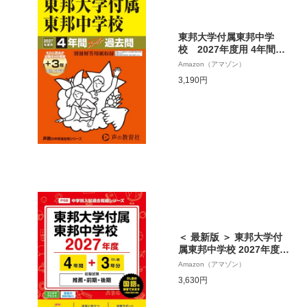
東邦大学付属東邦中学
校 2027年度用 4年間
（＋3年間ＨＰ掲載）スー
Amazon（アマゾン）
パー過去問（声教の中学
3,190円
過去問シリーズ 351）
【千葉県】
＜ 最新版 ＞ 東邦大学付
属東邦中学校 2027年度版
【 過去問 4+3年分 】 推
Amazon（アマゾン）
薦 前期 後期 試験収録 東
3,630円
邦大東邦 東邦大東邦中学
(中学別入試過去問題シリ