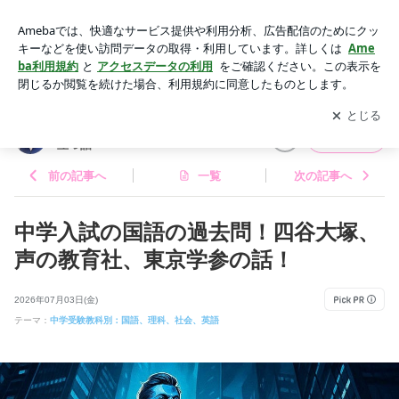
四谷大塚の過去問】国語の解答は間違いが多い？注意点と対策
| 中学受験のプロが語る中学受験に役立つ話
アプリをダウンロードして
ブログの更新通知
を受け取りまし
開く
ょう。
中学受験のプロが語る中学受験に役
フォロー
立つ話
前の記事へ
一覧
次の記事へ
中学入試の国語の過去問！四谷大塚、
声の教育社、東京学参の話！
2026年07月03日(金)
テーマ：
中学受験教科別：国語、理科、社会、英語