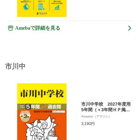
ーズP08)
Amebaで詳細を見る
市川中
市川中学校 2027年度用
5年間（＋3年間ＨＰ掲
載）スーパー過去問（声
Amazon（アマゾン）
教の中学過去問シリーズ
3,190円
352）【千葉県】