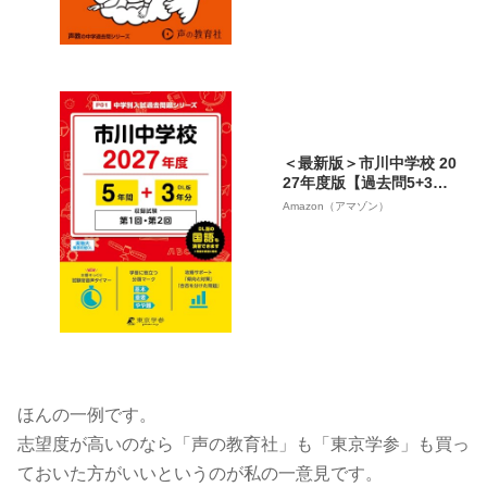
＜最新版＞市川中学校 20
27年度版【過去問5+3
年】(中学別入試過去問シ
Amazon（アマゾン）
リーズP01)
ほんの一例です。
志望度が高いのなら「声の教育社」も「東京学参」も買っ
ておいた方がいいというのが私の一意見です。