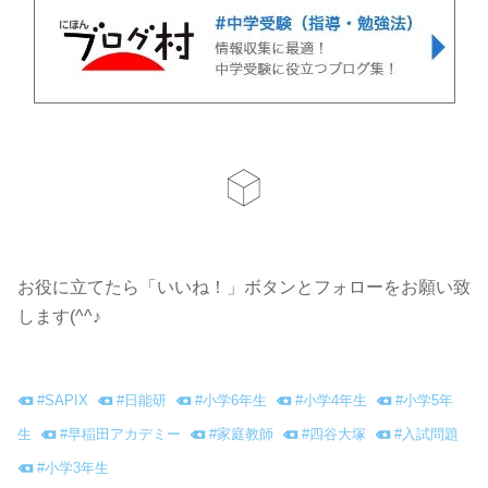
お役に立てたら「いいね！」ボタンとフォローをお願い致
します(^^♪
#
SAPIX
#
日能研
#
小学6年生
#
小学4年生
#
小学5年
生
#
早稲田アカデミー
#
家庭教師
#
四谷大塚
#
入試問題
#
小学3年生