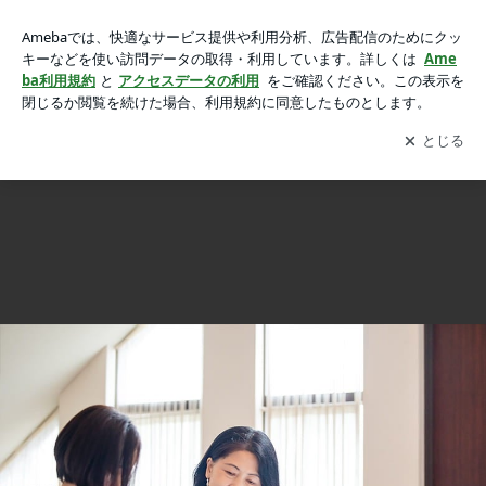
田園調布倶楽部にてOtonami「教養を高めるペン字講座」スタ
田園調布倶楽部にてOtonami「教養を高めるペン字講座」スタート！
ート！の画像 3枚中2枚目