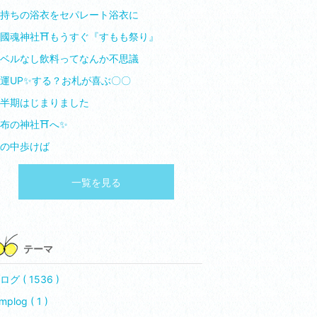
持ちの浴衣をセパレート浴衣に
國魂神社⛩️もうすぐ『すもも祭り』
ベルなし飲料ってなんか不思議
運UP✨️する？お札が喜ぶ〇〇
半期はじまりました
布の神社⛩️へ✨️
の中歩けば
一覧を見る
テーマ
ログ ( 1536 )
mplog ( 1 )