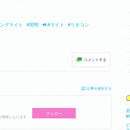
リングライト
#照明
#ライト
#リモコン
コメントする
記事を報告する
是
フォロー
解
が簡単になります
ビ