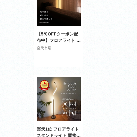
ング 子供部屋 寝室 和
室 洋室
【5％OFFクーポン配
布中】フロアライト リ
モコン付き LED スタ
楽天市場
ンドライト リモコン
間接照明 LEDライト
フロアーライト フロア
スタンド ランプ 照明
スタンド 調光 調色 調
光調色 照明 寝室 おし
ゃれ 北欧 モダン スタ
ンド フロアスタンドラ
イト リビング バーラ
イト
楽天1位 フロアライト
スタンドライト 間接照