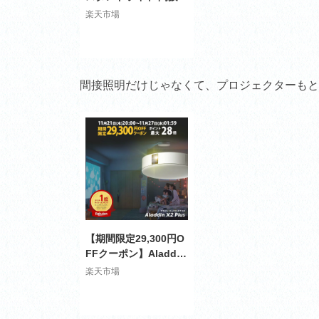
明 リモコン付き LED
楽天市場
照明 調色 調光 シンプ
ル スリム おしゃれ 北
欧 モダン インテリア
照明スタンド フロアラ
間接照明だけじゃなくて、プロジェクターもと
ンプ フロアスタンド
省エネ 寝室 リビング
ダイニング 旅館 ホテ
ルライク ベッドサイド
【期間限定29,300円O
FFクーポン】Aladdin
X2 Plus アラジン エッ
楽天市場
クス2 プラス 6畳でも1
00インチ プロジェク
ター売上No.1 短焦点