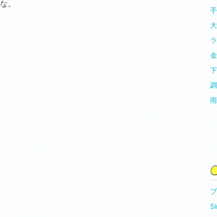
な。
手
大
ラ
金
下
調
雨
ブ
Si