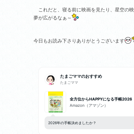
900 ANSIルーメン LE
これだと、寝る前に映画を見たり、星空の映
Dシーリングライト ス
ピーカー フルHD 天井
夢が広がるなぁ～
照明 ホームシアター
映画 テレビ bluetoot
h
今日もお読み下さりありがとうございます
たまごママのおすすめ
たまごママ
全方位からHAPPYになる手帳2026
Amazon（アマゾン）
2026年の手帳決めましたか？