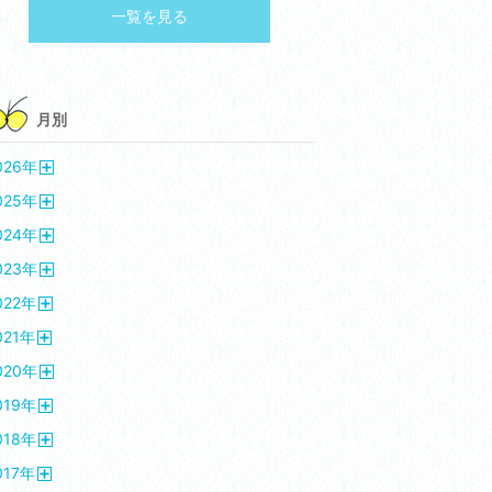
一覧を見る
月別
026
年
開
025
年
く
開
024
年
く
開
023
年
く
開
022
年
く
開
021
年
く
開
020
年
く
開
019
年
く
開
018
年
く
開
017
年
く
開