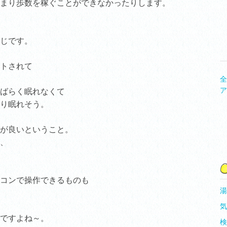
まり歩数を稼ぐことができなかったりします。
じです。
トされて
全
ア
ばらく眠れなくて
り眠れそう。
が良いということ。
、
コンで操作できるものも
湯
気
ですよね～。
検