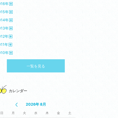
016
年
く
開
015
年
く
開
014
年
く
開
013
年
く
開
012
年
く
開
011
年
く
開
010
年
く
開
く
一覧を見る
カレンダー
2026年 8月
日
月
火
水
木
金
土