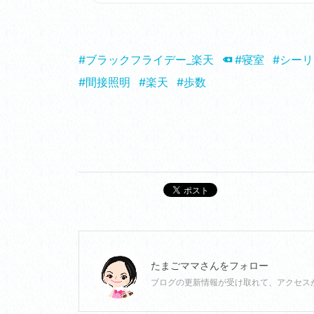
#ブラックフライデー_楽天
#寝室
#シー
#間接照明
#楽天
#歩数
ポスト
たまごママ
さんをフォロー
ブログの更新情報が受け取れて、アクセス