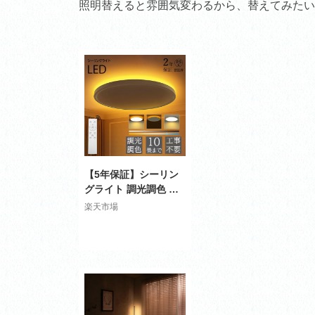
照明替えると雰囲気変わるから、替えてみたい
【5年保証】シーリン
グライト 調光調色 リ
モコン おしゃれ アッ
楽天市場
パーライト 6畳 8畳 12
畳 led 間接照明 上下
発光 ナイトライト 電
気 常夜灯 アッパライ
ト LED 北欧 明るい シ
ーリングランプ 照明
天井照明 ライト リビ