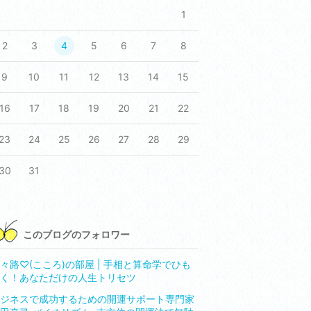
1
2
3
4
5
6
7
8
9
10
11
12
13
14
15
16
17
18
19
20
21
22
23
24
25
26
27
28
29
30
31
このブログのフォロワー
々路♡(こころ)の部屋 | 手相と算命学でひも
く！あなただけの人生トリセツ
ジネスで成功するための開運サポート専門家