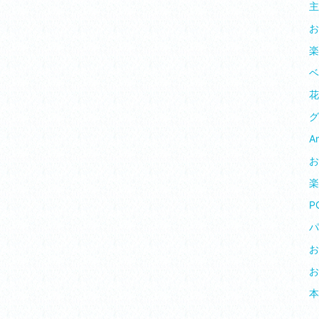
主
お
楽
ベ
花 
グ
Am
お
楽
P
パ
お
お
本 