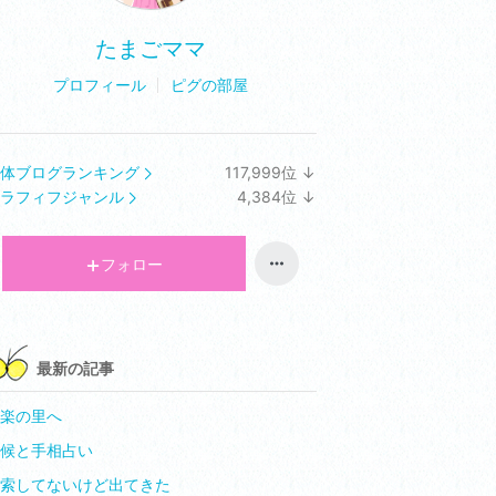
たまごママ
プロフィール
ピグの部屋
体ブログランキング
117,999
位
↓
ラ
ラフィフジャンル
4,384
位
↓
ン
ラ
キ
ン
ン
キ
フォロー
グ
ン
下
グ
降
下
降
最新の記事
楽の里へ
候と手相占い
索してないけど出てきた