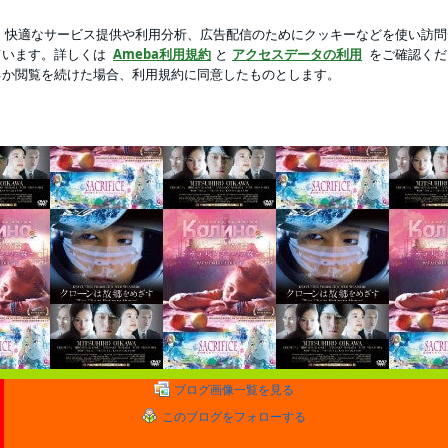
も移らないリップ
新規登録
芸能人ブログ
人気ブログ
に交われば・・・♪』
きる女戦士、朱々☆ 目指すは『女盗賊・黒蜥蜴』 貴方のココロ、頂きに参ります♪ 朱に
ココロ。
ブログ画像一覧を見る
このブログをフォローする