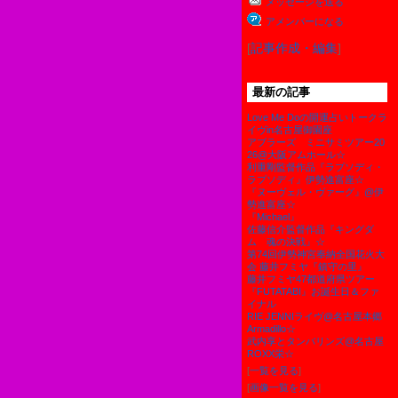
メッセージを送る
アメンバーになる
[
記事作成・編集
]
最新の記事
Love Me Doの開運占いトークラ
イヴin名古屋御園座
アブラーズ ミニサミツアー20
26@大阪アムホール☆
利重剛監督作品『ラプソディ・
ラプソディ』伊勢進富座☆
『ヌーヴェル・ヴァーグ』@伊
勢進富座☆
『Michael』
佐藤信介監督作品『キングダ
ム 魂の決戦』☆
第74回伊勢神宮奉納全国花火大
会 藤井フミヤ『鎮守の里』
藤井フミヤ47都道府県ツアー
『FUTATABI』お誕生日＆ファ
イナル
RIE JENNIライヴ@名古屋本郷
Armadillo☆
武内享とタンバリンズ@名古屋
ROXX栄☆
[
一覧を見る
]
[
画像一覧を見る
]