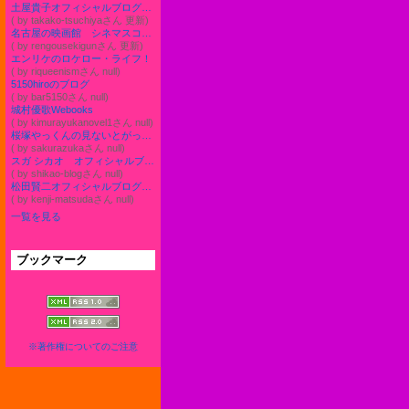
土屋貴子オフィシャルブログ「～从放慢脚步开始～」Powered by Ameba
( by takako-tsuchiyaさん 更新)
名古屋の映画館 シネマスコーレのイベント情報ブログ
( by rengousekigunさん 更新)
エンリケのロケロー・ライフ！
( by riqueenismさん null)
5150hiroのブログ
( by bar5150さん null)
城村優歌Webooks
( by kimurayukanovel1さん null)
桜塚やっくんの見ないとがっかりだよ！！ Powered by アメブロ
( by sakurazukaさん null)
スガ シカオ オフィシャルブログ コノユビトマレ Powered by Ameba
( by shikao-blogさん null)
松田賢二オフィシャルブログ「Kenji Matsuda」Powered by Ameba
( by kenji-matsudaさん null)
一覧を見る
ブックマーク
※著作権についてのご注意