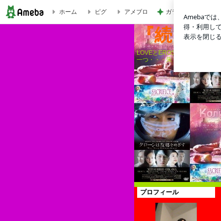
ガラスに口を付けて
ホーム
ピグ
アメブロ
『続・朱に交われば・・・♪』
『続・朱
LOVEとEROSとARTに生
一つ・・・朱く染まれ、貴方の
プロフィール