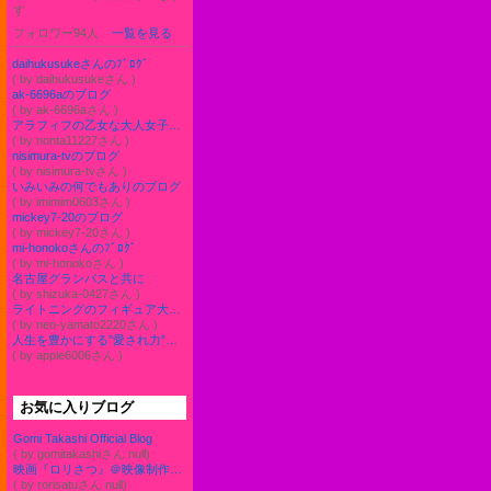
す
フォロワー94人
一覧を見る
daihukusukeさんのﾌﾞﾛｸﾞ
( by daihukusukeさん )
ak-6696aのブログ
( by ak-6696aさん )
アラフィフの乙女な大人女子のんたろうのハンドメイド試行錯誤の日常と時々愛兎も登場のブログ
( by nonta11227さん )
nisimura-tvのブログ
( by nisimura-tvさん )
いみいみの何でもありのブログ
( by imimim0603さん )
mickey7-20のブログ
( by mickey7-20さん )
mi-honokoさんのﾌﾞﾛｸﾞ
( by mi-honokoさん )
名古屋グランパスと共に
( by shizuka-0427さん )
ライトニングのフィギュア大好き(๑•̀ㅂ•́)و✧
( by neo-yamato2220さん )
人生を豊かにする”愛され力”〜自分を愛し、他人から愛される方法〜
( by apple6006さん )
お気に入りブログ
Gomi Takashi Official Blog
( by gomitakashiさん null)
映画『ロリさつ』＠映像制作35区
( by rorisatuさん null)