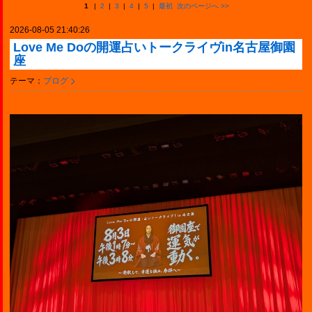
1
|
2
|
3
|
4
|
5
|
最初
次のページへ
>>
2026-08-05 21:40:26
Love Me Doの開運占いトークライヴin名古屋御園
座
テーマ：
ブログ