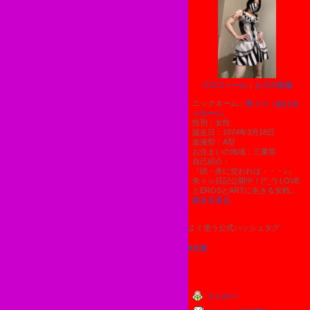
プロフィール
｜
ピグの部屋
ニックネーム：
朱々☆（あけみ
っちー♪）
性別：
女性
誕生日：
1974年3月18日
血液型：
A型
お住まいの地域：
三重県
自己紹介：
『続・朱に交われば・・・♪』
朱々☆日記公開中！(^_^) LOVE
とEROSとARTに生きる女戦...
続きを見る
よく使う公式ハッシュタグ
#大阪
フォロー