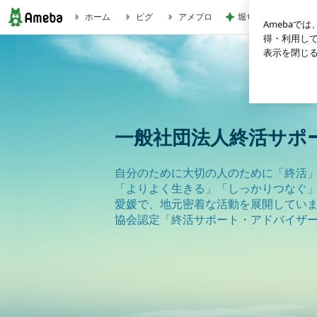
堀ちえみの夫 本番
ホーム
ピグ
アメブロ
事務局臨時休業について | 一般社団法人終活サポート協会「
一般社団法人終活サポ
自分のために大切の人のために「終活」
「よりよく生きる」「しっかりつなぐ
愛媛で、地元密着な活動を展開してい
協会認定「終活サポート・アドバイザー