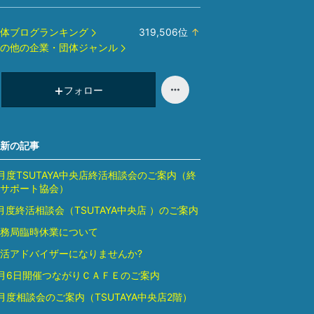
体ブログランキング
319,506
位
↑
ラ
の他の企業・団体ジャンル
ン
キ
ン
フォロー
グ
上
昇
新の記事
月度TSUTAYA中央店終活相談会のご案内（終
サポート協会）
月度終活相談会（TSUTAYA中央店 ）のご案内
務局臨時休業について
活アドバイザーになりませんか?
月6日開催つながりＣＡＦＥのご案内
月度相談会のご案内（TSUTAYA中央店2階）