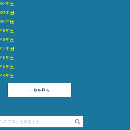
022
年
く
開
021
年
く
開
020
年
く
開
019
年
く
開
018
年
く
開
017
年
く
開
016
年
く
開
015
年
く
開
014
年
く
開
く
一覧を見る