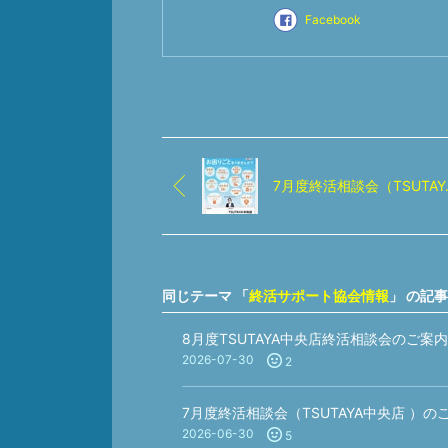
Facebook
7月度終活相
同じテーマ 「
終活サポート協会情報
」 の記事
8月度TSUTAYA中央店終活相談会のご
2026-07-30
2
7月度終活相談会（TSUTAYA中央店 ）の
2026-06-30
5