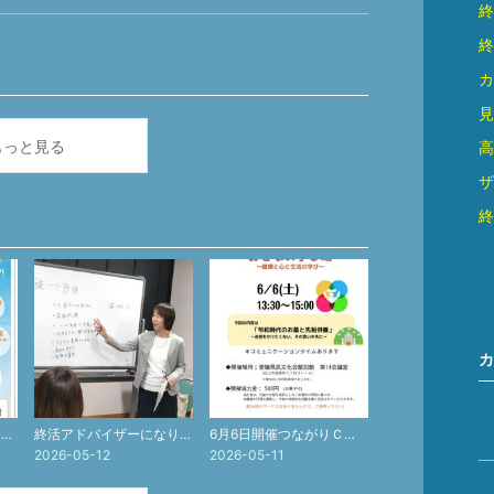
終
終
カ
見
もっと見る
高
ザ
終
カ
7月度終活相談会（TSUTAYA中央店 ）のご案内
終活アドバイザーになりませんか?
6月6日開催つながりＣＡＦＥのご案内
2026-05-12
2026-05-11