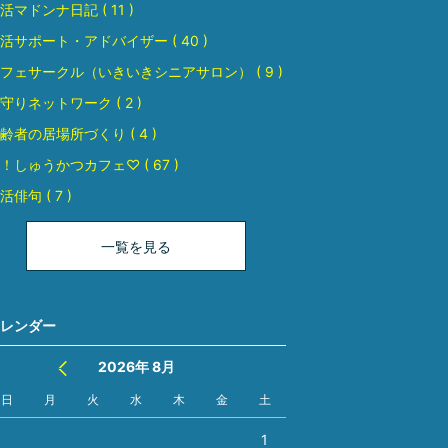
活マドンナ日記 ( 11 )
活サポート・アドバイザー ( 40 )
フェサークル（いきいきシニアサロン） ( 9 )
守りネットワーク ( 2 )
齢者の居場所づくり ( 4 )
！しゅうかつカフェ♡ ( 67 )
活俳句 ( 7 )
一覧を見る
レンダー
2026年 8月
日
月
火
水
木
金
土
1