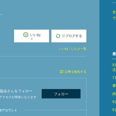
全
い。
そ
いいね
リブログする
3
いいね！した人一覧
最
8
活
記事を報告する
7
事
協会
さんをフォロー
終
フォロー
アクセスが簡単になります
6
6
NSアカウント