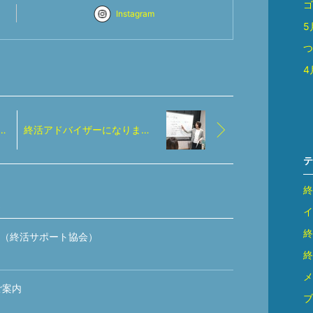
ゴ
Instagram
5
つ
4
談会（TSUTAYA中央店 ）のご案内
終活アドバイザーになりませんか?
テ
終
イ
終
案内（終活サポート協会）
終
メ
ご案内
ブ