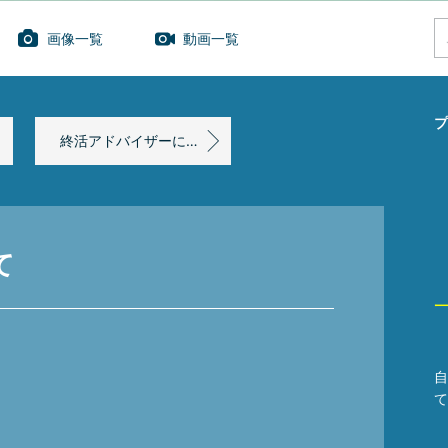
画像一覧
動画一覧
プ
終活アドバイザーになりませんか?
て
自
て