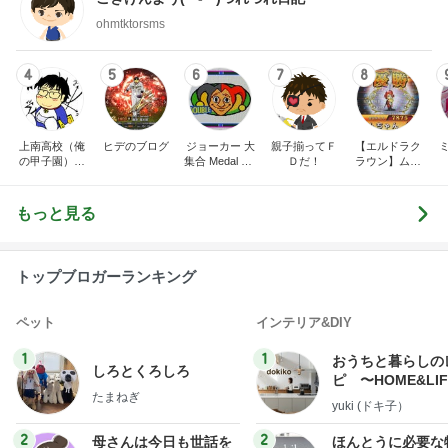
ohmtktorsms
4
5
6
7
8
上南高校（俺
ヒデのブログ
ジョーカー 大
親子揃ってＦ
【エルドラク
の甲子園）の
集合 Medal Ga
Ｄだ！
ラウン】ムム
ブログ
me Blog
ちゃんのブロ
グ♬
もっと見る
トップブロガーランキング
ペット
インテリア&DIY
1
1
おうちと暮らしの
しろとくろしろ
ピ 〜HOME&LI
たまねぎ
yuki (ドキ子）
2
2
母さんは今日も世話を
ほんとうに必要な