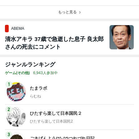
て地域交流「ボ
♪みんなで遊ぼ
25」受講生のす
25 デザインは
ードゲームカフ
う！ボードゲー
ごろくプレイ会
社会の役に立
ェ」の指導役
ム！」にて講師
もっと見る
（2026.1.11）
つ！」講師（20
（2026.3.8）
（2026.2.7）
25.12.20）
ABEMA
清水アキラ 37歳で急逝した息子 良太郎
さんの死去にコメント
ジャンルランキング
ゲーム(その他)
6,943人参加中
1
たまラボ
らむね
2
ひたすら楽して日本国民２
ひたすら楽して日本国民2
3
ごきげんよう(*^-^*)つれづれ日記