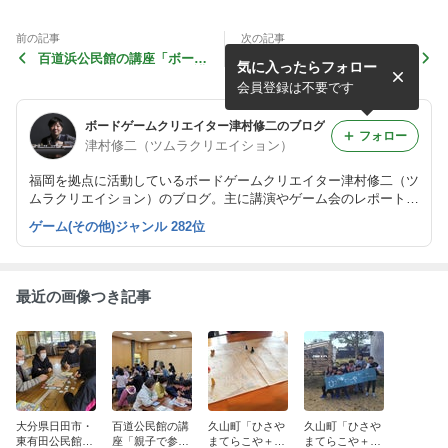
前の記事
次の記事
百道浜公民館の講座「ボード
那珂川市教育委員会文化振興
気に入ったらフォロー
ゲームを楽しもう！」にて講
課主催「ボドゲDE読書」に
師（2025.7.9）
て講師（2025.3.20）
会員登録は不要です
ボードゲームクリエイター津村修二のブログ
フォロー
津村修二（ツムラクリエイション）
福岡を拠点に活動しているボードゲームクリエイター津村修二（ツ
ムラクリエイション）のブログ。主に講演やゲーム会のレポートが
中心。2011年砂時計を使った石取りゲーム「Amen」、2019年「さ
ゲーム(その他)ジャンル 282位
くらの大冒険」（つみきや）をゲームデザイン。
最近の画像つき記事
大分県日田市・
百道公民館の講
久山町「ひさや
久山町「ひさや
東有田公民館に
座「親子で参加
まてらこや＋20
まてらこや＋20