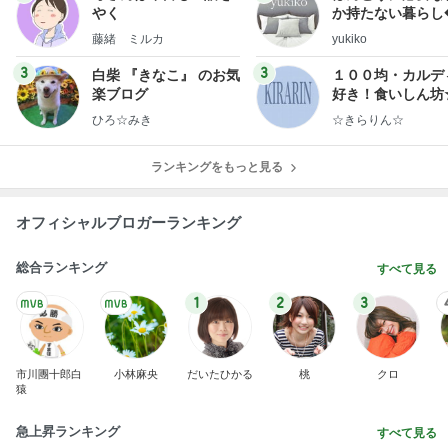
やく
か持たない暮らし
ep Life Simple
藤緒 ミルカ
yukiko
ンテリアのきろく
3
3
白柴 『きなこ』 のお気
１００均・カルデ
楽ブログ
好き！食いしん坊
らりん☆のブログ
ひろ☆みき
☆きらりん☆
ランキングをもっと見る
オフィシャルブロガーランキング
総合ランキング
すべて見る
1
2
3
市川團十郎白
小林麻央
だいたひかる
桃
クロ
猿
急上昇ランキング
すべて見る