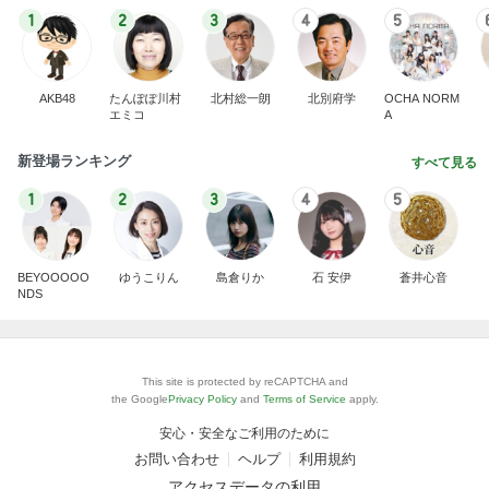
1
2
3
4
5
AKB48
たんぽぽ川村
北村総一朗
北別府学
OCHA NORM
エミコ
A
新登場ランキング
すべて見る
1
2
3
4
5
BEYOOOOO
ゆうこりん
島倉りか
石 安伊
蒼井心音
NDS
This site is protected by reCAPTCHA and
the Google
Privacy Policy
and
Terms of Service
apply.
安心・安全なご利用のために
お問い合わせ
ヘルプ
利用規約
アクセスデータの利用