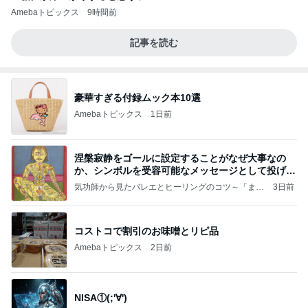
Amebaトピックス
9時間前
記事を読む
豪華すぎる付録ムック本10選
Amebaトピックス
1日前
涅槃寂静をゴールに設定することがなぜ大事なの
か、シンボルを受容可能なメッセージとして投げる
ことが
気功師から見たバレエとヒーリングのコツ～「まと
3日前
いのば」ブログ
コストコで割引のお味噌とリピ品
Amebaトピックス
2日前
NISA①(;'∀')