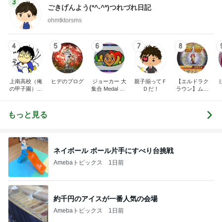
3
ごきげんよう(*^-^*)つれづれ日記
ohmtktorsms
4
5
6
7
8
上南高校（俺
ヒデのブログ
ジョーカー 大
親子揃ってＦ
【エルドラク
の甲子園）の
集合 Medal Ga
Ｄだ！
ラウン】ムム
ブログ
me Blog
ちゃんのブロ
グ♬
もっと見る
ネイボール ボール片手にすべり台挑戦
Amebaトピックス
1日前
約千円のアイスが一番人気の会場
Amebaトピックス
1日前