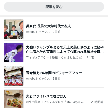
記事を読む
美奈代 長男の大学時代の友人
Amebaトピックス
2日前
力強いジャンプをまるで天上の美しさのように軽や
かに着氷その芸術性によって心奪われる魔法を織り
なす
フィギュアスケート応援（くまはともだち）
1日前
寄せ植えの6年間のビフォーアフター
Amebaトピックス
1日前
夫とファミレスで晩ごはん
武東由美オフィシャルブログ「MOTOちゃんと
23時間前
のはっぴぃな毎日」Powered by Ameba