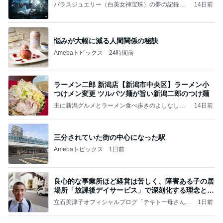
パラスジュエリー（白美女神宝珠）の夢の記録
14日前
（続編）
悩みが大幅に減る人間関係の秘訣
Amebaトピックス
24時間前
ラーメン二郎 新潟店【新潟市中央区】ラーメン小
つけメン変更 ツルパツ麺が旨い新潟二郎のつけ麺
主に新潟グルメとラーメン食べ歩きのよしなしご
14日前
と
三分されていた街の中心になった駅
Amebaトピックス
1日前
良心的な事業所ほど経営は苦しく、障害ある子の居
場所「放課後デイサービス」で深刻化する理念と現
実の
立石美津子オフィシャルブログ「テキトー母さんの
1日前
すすめ」Powered by Ameba