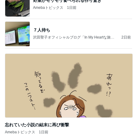
野菜がモリモリ食べられる作り置き
Amebaトピックス
1日前
７人待ち
沢田聖子オフィシャルブログ「In My Heartな旅日
2日前
記」by Ameba
忘れていた小説の結末に再び衝撃
Amebaトピックス
1日前