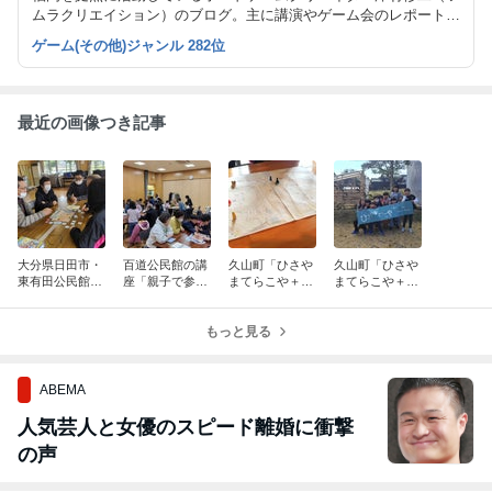
ムラクリエイション）のブログ。主に講演やゲーム会のレポートが
中心。2011年砂時計を使った石取りゲーム「Amen」、2019年「さ
ゲーム(その他)ジャンル 282位
くらの大冒険」（つみきや）をゲームデザイン。
最近の画像つき記事
大分県日田市・
百道公民館の講
久山町「ひさや
久山町「ひさや
東有田公民館に
座「親子で参加
まてらこや＋20
まてらこや＋20
て地域交流「ボ
♪みんなで遊ぼ
25」受講生のす
25 デザインは
ードゲームカフ
う！ボードゲー
ごろくプレイ会
社会の役に立
ェ」の指導役
ム！」にて講師
もっと見る
（2026.1.11）
つ！」講師（20
（2026.3.8）
（2026.2.7）
25.12.20）
ABEMA
人気芸人と女優のスピード離婚に衝撃
の声