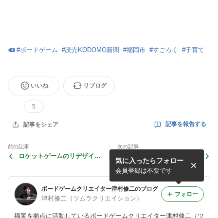
#
ボードゲーム
#
読売KODOMO新聞
#
福岡市
#
すごろく
#
子育て
いいね
リブログ
5
記事を報告する
記事をシェア
前の記事
次の記事
ロケットゲームのリデザイン
「福岡県大すごろく」の進捗
気に入ったらフォロー
版「T-ROCKET」販売再開の
状況④コースの完成
お知らせ
会員登録は不要です
ボードゲームクリエイター津村修二のブログ
フォロー
津村修二（ツムラクリエイション）
福岡を拠点に活動しているボードゲームクリエイター津村修二（ツ