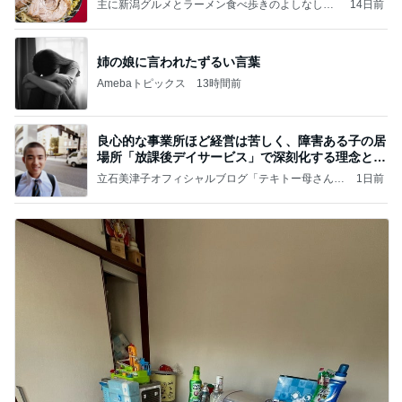
主に新潟グルメとラーメン食べ歩きのよしなしご
14日前
と
姉の娘に言われたずるい言葉
Amebaトピックス
13時間前
良心的な事業所ほど経営は苦しく、障害ある子の居
場所「放課後デイサービス」で深刻化する理念と現
実の
立石美津子オフィシャルブログ「テキトー母さんの
1日前
すすめ」Powered by Ameba