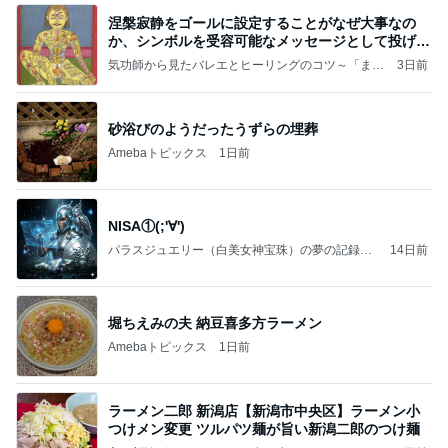
涅槃寂静をゴールに設定することがなぜ大事なの
か、シンボルを受容可能なメッセージとして投げる
ことが
気功師から見たバレエとヒーリングのコツ～「まと
3日前
いのば」ブログ
砂浴びのようだったうずらの埋葬
Amebaトピックス
1日前
NISA①(;'∀')
パラスジュエリー（白美女神宝珠）の夢の記録
14日前
（続編）
堀ちえみの夫 納豆喜多方ラーメン
Amebaトピックス
1日前
ラーメン二郎 新潟店【新潟市中央区】ラーメン小
つけメン変更 ツルパツ麺が旨い新潟二郎のつけ麺