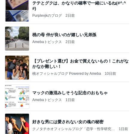
テテとグクは、かなりの確率で一緒にいるね(#^.^
#)
Purplevjkのブログ
2日前
桃の母 仲が良いのが嬉しい兄弟孫
Amebaトピックス
2日前
【プレゼント選び】お金で買えないもの！これがな
かなか難しい！
桃オフィシャルブログ Powered by Ameba
10日前
マックの激混みしそうな記念のおもちゃ
Amebaトピックス
1日前
好きな男には愛されない女の魂の秘密
クノタチホオフィシャルブログ「恋学・性学研究
1日前
室」Powered by Ameba