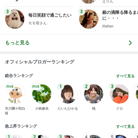
えりん
3
3
銀の滴降る降るま
毎日笑顔で過ごしたい
に・・・
モモ母さん
illallan
もっと見る
オフィシャルブロガーランキング
総合ランキング
すべて見る
1
2
3
市川團十郎白
小林麻央
だいたひかる
桃
クロ
猿
急上昇ランキング
すべて見る
1
2
3
4
5