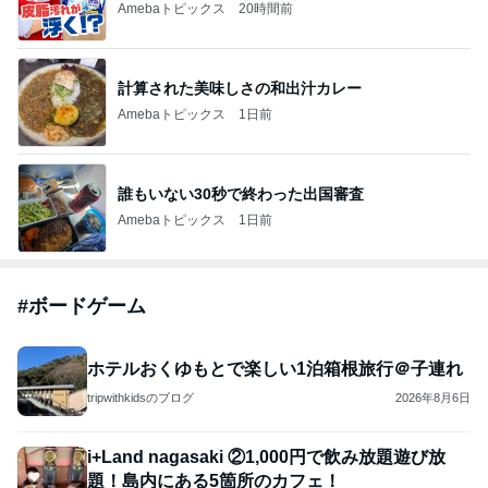
Amebaトピックス
20時間前
計算された美味しさの和出汁カレー
Amebaトピックス
1日前
誰もいない30秒で終わった出国審査
Amebaトピックス
1日前
#
ボードゲーム
ホテルおくゆもとで楽しい1泊箱根旅行＠子連れ
tripwithkidsのブログ
2026年8月6日
i+Land nagasaki ②1,000円で飲み放題遊び放
題！島内にある5箇所のカフェ！