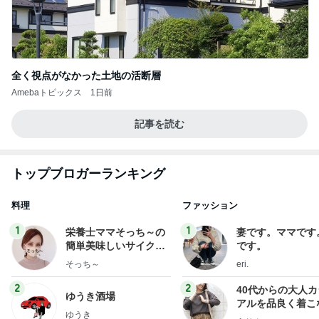
全く視点がなかった土地の活断層
Amebaトピックス
1日前
記事を読む
トップブロガーランキング
料理
ファッション
1
1
栄養士ママそっち～の
妻です。ママです
簡単美味しいサイクル
です。
献立
そっち～
eri.
2
2
40代からの大人
ゆうき酒場
アルを品良く着こ
ゆうき
ファッションブロ