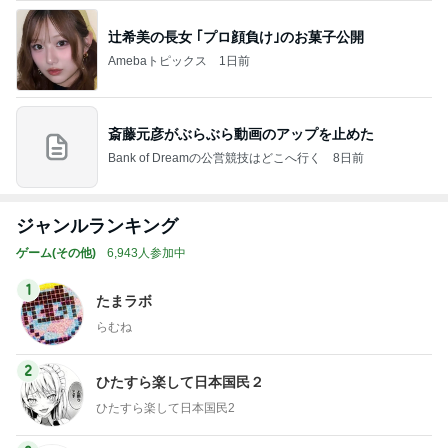
辻希美の長女 ｢プロ顔負け｣のお菓子公開
Amebaトピックス
1日前
斎藤元彦がぶらぶら動画のアップを止めた
Bank of Dreamの公営競技はどこへ行く
8日前
ジャンルランキング
ゲーム(その他)
6,943人参加中
1
たまラボ
らむね
2
ひたすら楽して日本国民２
ひたすら楽して日本国民2