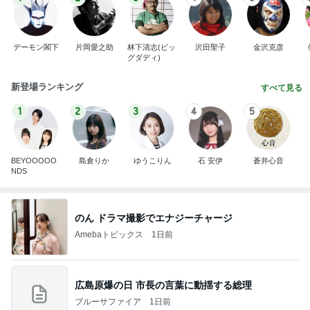
デーモン閣下
片岡愛之助
林下清志(ビッ
沢田聖子
金沢克彦
グダディ)
新登場ランキング
すべて見る
1
2
3
4
5
BEYOOOOO
島倉りか
ゆうこりん
石 安伊
蒼井心音
NDS
のん ドラマ撮影でエナジーチャージ
Amebaトピックス
1日前
広島原爆の日 市長の言葉に動揺する総理
ブルーサファイア
1日前