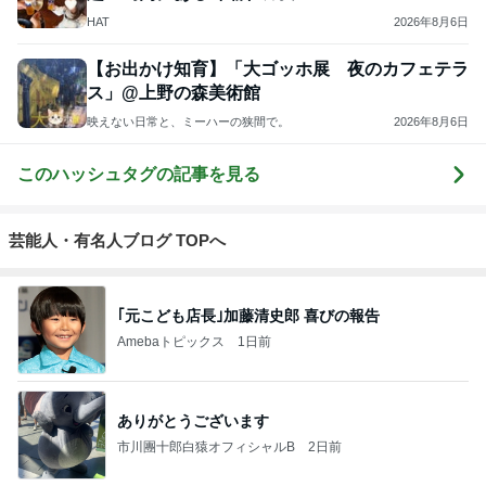
HAT
2026年8月6日
【お出かけ知育】「大ゴッホ展 夜のカフェテラ
ス」@上野の森美術館
映えない日常と、ミーハーの狭間で。
2026年8月6日
このハッシュタグの記事を見る
芸能人・有名人ブログ TOPへ
｢元こども店長｣加藤清史郎 喜びの報告
Amebaトピックス
1日前
ありがとうございます
市川團十郎白猿オフィシャルB
2日前