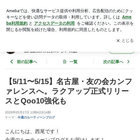
【5/11〜5/15】名古屋・友の会カンファレンスへ。ラクアップ
正式リリースとQoo10強化も | 【広告・PR無し】コスメとビ
アプリをダウンロードして
ブログの更新通知
を受け取りまし
開く
ジネスの舞台裏 〜西尾勝太の商売エンタメ日誌〜
ょう。
【広告・PR無し】コスメとビジネスの舞台裏
フォロー
〜西尾勝太の商売エンタメ日誌〜
前の記事へ
一覧
次の記事へ
【5/11〜5/15】名古屋・友の会カンフ
ァレンスへ。ラクアップ正式リリー
スとQoo10強化も
2026年05月17日 12時42分14秒
テーマ：
今週のルーティーンブログ
こんにちは、西尾です！
今週のルーティーンブログをお届けします！