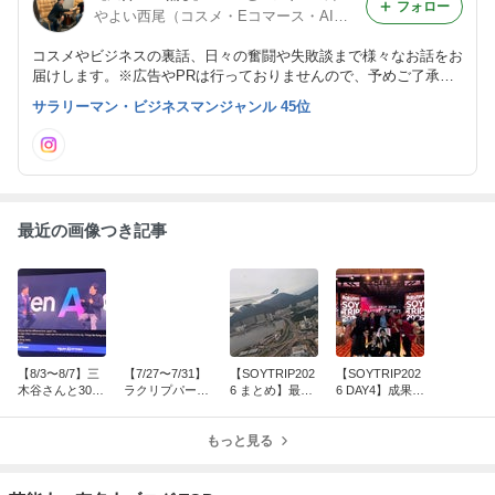
フォロー
やよい西尾（コスメ・Eコマース・AIサービスに奮闘する39歳男性）
コスメやビジネスの裏話、日々の奮闘や失敗談まで様々なお話をお
届けします。※広告やPRは行っておりませんので、予めご了承お
願い致します。
サラリーマン・ビジネスマンジャンル 45位
最近の画像つき記事
【8/3〜8/7】三
【7/27〜7/31】
【SOYTRIP202
【SOYTRIP202
木谷さんと3000
ラクリプパーフ
6 まとめ】最後
6 DAY4】成果共
名の前で登壇！
ェクトデー9時
に残るのは「思
有会、マカオ観
楽天AIオプティ
間ぶっ通し解説
い出」。そし
光、そして涙の
ミズム＆ラクリ
＆コッド勉強
もっと見る
て、原点に返れ
フェアウェルパ
プ懇親会初開催
会、ナミさん会
る旅でした
ーティー