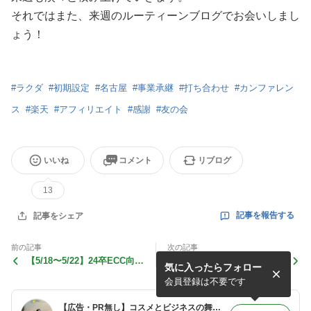
それではまた、来週のルーティーンブログでお会いしまし
ょう！
#
ラクダ
#
初期設定
#
名古屋
#
事業承継
#
打ち合わせ
#
カンファレン
ス
#
楽天
#
アフィリエイト
#
感謝
#
友の会
いいね
コメント
リブログ
13
記事を報告する
記事をシェア
前の記事
次の記事
【5/18〜5/22】24卒ECC向け
【5/4〜5/8】実家でリフレッ
気に入ったらフォロー
研修、全国専門店アワード
シュ、楽天4月までの振り返
へ。人が踏み込む価値を考え
り、ラクアドレビュー
会員登録は不要です
た一週間
【広告・PR無し】コスメとビジネスの舞台裏 〜西尾勝太の商売エンタメ日誌〜