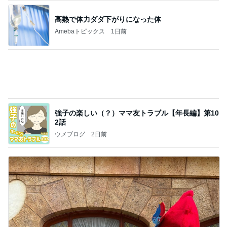
日東駒専や産近甲龍は英語よりも国語の攻略が重視
される、のかもしれない。
Bank of Dreamの公営競技はどこへ行く
11日前
原田龍二の妻 収穫した甘いトマト
Amebaトピックス
1日前
☆We're timelesz LIVE TOUR 2026 episode2 MO
MENTUM
☆☆☆ゆきちにっき☆☆☆
7日前
旦那さんが生まれてはじめてやった速歩
Amebaトピックス
16時間前