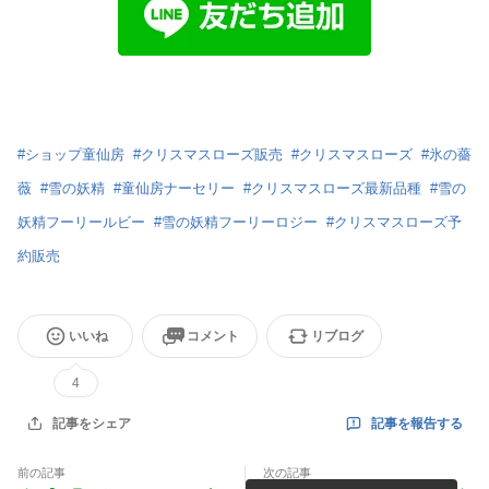
#
ショップ童仙房
#
クリスマスローズ販売
#
クリスマスローズ
#
氷の薔
薇
#
雪の妖精
#
童仙房ナーセリー
#
クリスマスローズ最新品種
#
雪の
妖精フーリールビー
#
雪の妖精フーリーロジー
#
クリスマスローズ予
約販売
いいね
コメント
リブログ
4
記事を報告する
記事をシェア
前の記事
次の記事