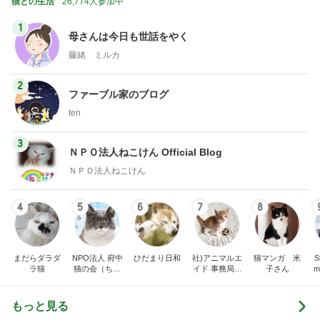
猫との生活
26,774人参加中
1
母さんは今日も世話をやく
藤緒 ミルカ
2
ファーブル家のブログ
ten
3
ＮＰＯ法人ねこけん Official Blog
ＮＰＯ法人ねこけん
4
5
6
7
8
まだらダラダ
NPO法人 府中
ひだまり日和
社)アニマルエ
猫マンガ 米
St
ラ猫
猫の会（ちゅ
イド 事務局＆
子さん
m
ー猫）
みんなの日記
もっと見る