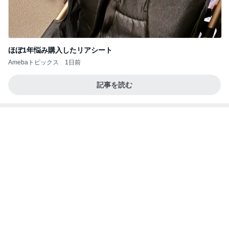
寝る前にメロン半玉食べ減った体重
Amebaトピックス
1日前
能登揺れ、東北も⚠️夢見が増えて来ました❗️注意し
てください❗️
マリアオフィシャルブログ「ひむかの風にさそわれ
2日前
て」Powered by Ameba
遮熱機能付きで涼しいカーディガン
Amebaトピックス
2日前
大当たり？！ディズニーストア夏祭り…何当た
る？！夏祭りくじに挑戦！！！
高校生Dヲタ Ꭰ-ᎮꭵꭹꭴのDisneyにっき！！✎ܚ
13日前
高熱で体力ダダ下がりになった体