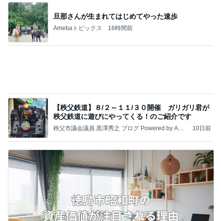
㊗️喜びを分け合える未来❣️”【この混沌の理由】”⽇
本も⾦融リセットの準備をしてます ””
あいすくりーむ『めるころ』
3時間前
購入を保留にした自分へのご褒美
Amebaトピックス
9時間前
クロとこいたんって何かあったの？
あいのりブログ
2日前
期間限定のガッツリ濃厚ラーメン
Amebaトピックス
1日前