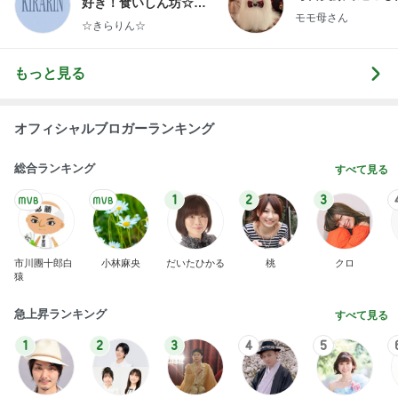
1
2
3
市川團十郎白
小林麻央
だいたひかる
桃
クロ
猿
急上昇ランキング
すべて見る
1
2
3
4
5
木村直人
BEYOOOOO
美川憲一
吉岡淳
水森かおり
NDS
新登場ランキング
すべて見る
1
2
3
4
5
BEYOOOOO
島倉りか
ゆうこりん
MOMIママ
石 安伊
NDS