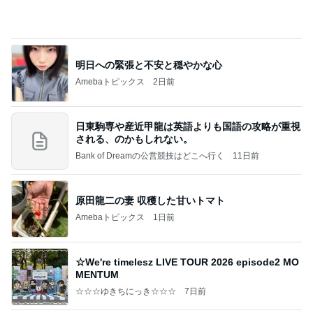
だいた 息子の寝癖とお手伝い
Amebaトピックス
1日前
良い氣分や妄想のワークを重ねても引き寄せが起き
ない理由
心のブレーキを外して引き寄せを加速させる方法：
4日前
引き寄せ研究所
自画自賛するほど美味しい鶏むね肉
Amebaトピックス
2日前