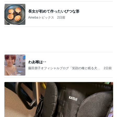
ほぼ1年悩み購入したリアシート
Amebaトピックス
1日前
記事を読む
休み休みの毛づくろいの続き
Amebaトピックス
11時間前
病人アピールしてきたクソ義母
田舎のクソ義母vs都会育ちの嫁
2日前