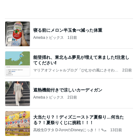
記事を読む
実家で車検証がなくて再発行
Amebaトピックス
1日前
よし、タイ行こ
与儀大介
1日前
明日への緊張と不安と穏やかな心
Amebaトピックス
2日前