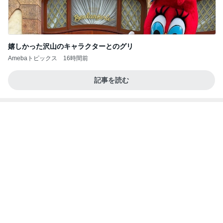
【秩父鉄道】８/２～１１/３０開催 ガリガリ君が
秩父鉄道に遊びにやってくる！のご紹介です
秩父市議会議員 黒澤秀之 ブログ Powered by Ame
10日前
ba
大手ハウスメーカー施工の高品質な家
Amebaトピックス
1日前