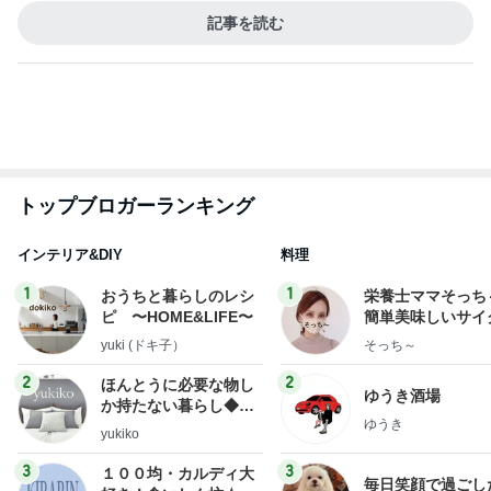
インテリア&DIY
料理
1
1
おうちと暮らしのレシ
栄養士ママそっち
ピ 〜HOME&LIFE〜
簡単美味しいサイ
献立
yuki (ドキ子）
そっち～
2
2
ほんとうに必要な物し
ゆうき酒場
か持たない暮らし◆Ke
ゆうき
ep Life Simple◆〜イ
yukiko
ンテリアのきろく〜
3
3
１００均・カルディ大
毎日笑顔で過ごし
好き！食いしん坊☆き
モモ母さん
らりん☆のブログ
☆きらりん☆
もっと見る
オフィシャルブロガーランキング
総合ランキング
すべて見る