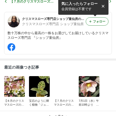
【７月のクリスマスローズの
7月1日（水）午前10時よ
気に入ったらフォロー
育て方・栽培管理】
り クリスマスローズご予約
受付開始！
会員登録は不要です
クリスマスローズ専門店ショップ童仙房のブログ
フォロー
クリスマスローズ専門店 ショップ童仙房
数十万株の中から最高の一株をお選びしてお届けしているクリスマ
スローズ専門店 『ショップ童仙房』
最近の画像つき記事
【８月のクリス
宝石のように輝
【７月のクリス
7月1日（水）午
マスローズの育
く植物「ジュエ
マスローズの育
前10時より ク
て方・栽培管
ルオーキッド」
て方・栽培管
リスマスローズ
理】
が入荷しまし
理】
ご予約受付開