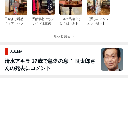
日傘より断然！
天然素材でもデ
一本で品格上が
【愛しのアンジ
「サマーハッ
ザイン性重視！
る「細ベルト」
ェラ〜様♡】内
ト」
それが「French
がパリより到
側から美しく！
Style 」
着！
大人の余裕を感
もっと見る
じさせる「ホワ
イトコーデ」
ABEMA
清水アキラ 37歳で急逝の息子 良太郎さ
んの死去にコメント