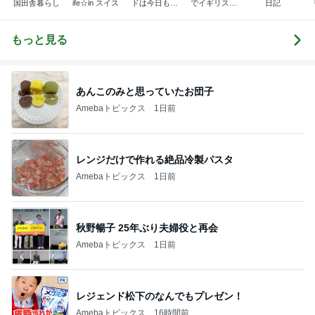
国田舎暮らし
ife☆in スイス
ドは今日も曇
でイギリスに
日記
り空
移住
もっと見る
あんこのみと思っていたお団子
Amebaトピックス
1日前
レンジだけで作れる絶品冷製パスタ
Amebaトピックス
1日前
秋野暢子 25年ぶり夫婦役と再会
Amebaトピックス
1日前
レジェンド松下のなんでもプレゼン！
Amebaトピックス
16時間前