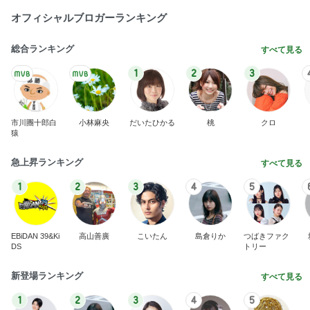
オフィシャルブロガーランキング
総合ランキング
すべて見る
1
2
3
市川團十郎白
小林麻央
だいたひかる
桃
クロ
猿
急上昇ランキング
すべて見る
1
2
3
4
5
EBiDAN 39&Ki
高山善廣
こいたん
島倉りか
つばきファク
DS
トリー
新登場ランキング
すべて見る
1
2
3
4
5