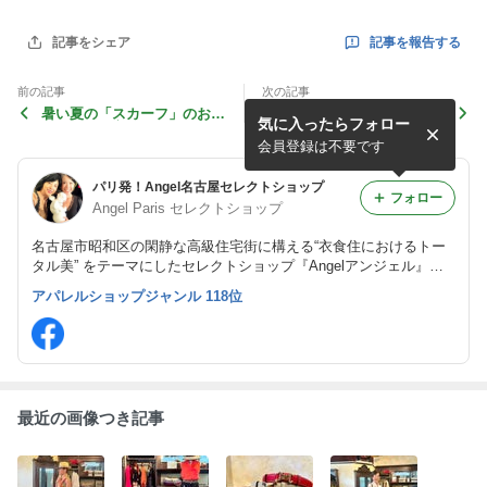
記事を報告する
記事をシェア
前の記事
次の記事
暑い夏の「スカーフ」のおし
東京ポップアップ行ってきま
気に入ったらフォロー
ゃれな使い方
す！
会員登録は不要です
パリ発！Angel名古屋セレクトショップ
フォロー
Angel Paris セレクトショップ
名古屋市昭和区の閑静な高級住宅街に構える“衣食住におけるトー
タル美” をテーマにしたセレクトショップ『Angelアンジェル』で
す。 マダム世代の女性が益々美しく！楽しく輝くお手伝いをさせ
アパレルショップジャンル 118位
ていただいております♬
最近の画像つき記事