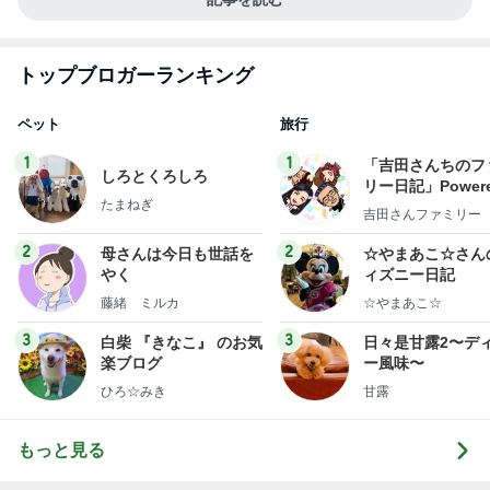
トップブロガーランキング
ペット
旅行
1
1
「吉田さんちのフ
しろとくろしろ
リー日記」Powere
たまねぎ
y Ameba 吉田さ
吉田さんファミリー
ミリーオフィシャ
ログ
2
2
母さんは今日も世話を
☆やまあこ☆さん
やく
ィズニー日記
藤緒 ミルカ
☆やまあこ☆
3
3
白柴 『きなこ』 のお気
日々是甘露2〜デ
楽ブログ
ー風味〜
ひろ☆みき
甘露
もっと見る