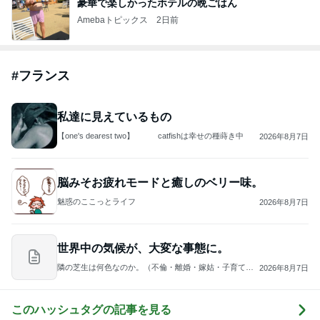
豪華で楽しかったホテルの晩ごはん
Amebaトピックス
2日前
#
フランス
私達に見えているもの
【one's dearest two】 catfishは幸せの種蒔き中
2026年8月7日
脳みそお疲れモードと癒しのベリー味。
魅惑のここっとライフ
2026年8月7日
世界中の気候が、大変な事態に。
隣の芝生は何色なのか。（不倫・離婚・嫁姑・子育て、
2026年8月7日
時々美容）
このハッシュタグの記事を見る