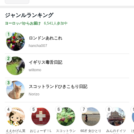
ジャンルランキング
ヨーロッパからお届け
6,541人参加中
1
ロンドンあれこれ
hancha007
2
イギリス毒舌日記
wiltomo
3
スコットランドひきこもり日記
Norizo
4
5
6
7
8
ええかげん英
おじょーず！L
スコットラン
60才 女ひとり
みんのドイツ