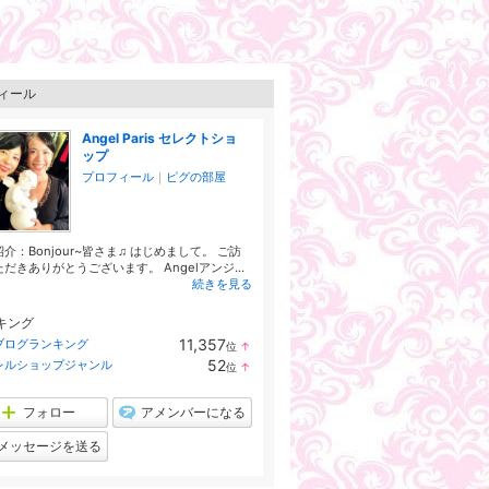
ィール
Angel Paris セレクトショ
ップ
プロフィール
｜
ピグの部屋
介：Bonjour~皆さま♫ はじめまして。 ご訪
だきありがとうございます。 Angelアンジ...
続きを見る
キング
11,357
ブログランキング
位
↑
ラ
52
レルショップジャンル
位
↑
ン
ラ
キ
ン
ン
キ
フォロー
アメンバーになる
グ
ン
上
グ
メッセージを送る
昇
上
昇