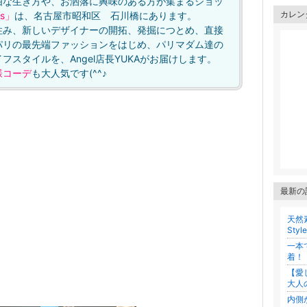
や、お洒落に興味のある方が集まるショッ
カレン
is」
は、名古屋市昭和区 石川橋にあります。
住み、新しいデザイナーの開拓、発掘につとめ、直接
パリの最先端ファッションをはじめ、パリマダム達の
スタイルを、Angel店長YUKAがお届けします。
様コーデ
も大人気です(^^♪
最新の
？
天然
Styl
一本
着！
【愛
大人
内側