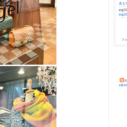
名も
eqj
eqj
フ
R
※著作