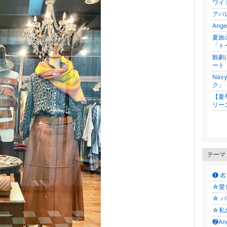
ワイ
アパ
An
夏旅
「ト
観劇
ート
Na
ク」
【夏
リー
テーマ
❶ 名
☆愛
☆ パ
☆私
❷An