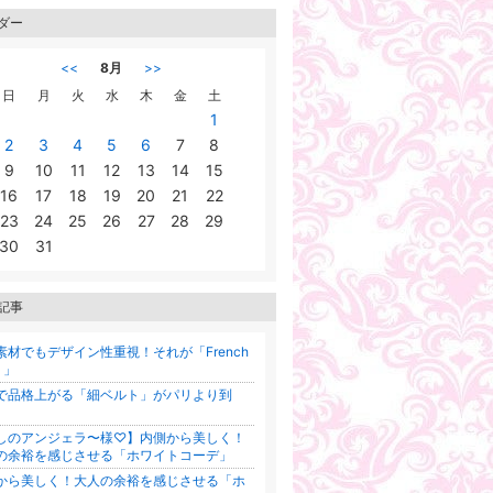
ダー
<<
8月
>>
日
月
火
水
木
金
土
1
2
3
4
5
6
7
8
9
10
11
12
13
14
15
16
17
18
19
20
21
22
23
24
25
26
27
28
29
30
31
記事
素材でもデザイン性重視！それが「French
e 」
で品格上がる「細ベルト」がパリより到
しのアンジェラ〜様♡】内側から美しく！
の余裕を感じさせる「ホワイトコーデ」
から美しく！大人の余裕を感じさせる「ホ