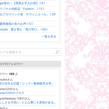
gel直伝！【美肌お手入れ術】 ( 8 )
リジナル化粧品「Fujiskin」 ( 13 )
南仏プロヴァンス発「サヴォニエール」 ( 29
愛用者様の生のお声 ( 12 )
outube 愛を育む「美の学び」 ( 59 )
一覧を見る
ログのフォロワー
ロワー:
189
人
tasukeさん
お教室の先生を応援！レッスン動画販売＆初心者さん専門IT＆AIサポート むらまつ さき
danes1230さん
danes1230のブログ
ysmileenjoy-0831さん
自分らしさを大切に✨どんな事にも意味がある事を感じていたいです❤️
4juさん