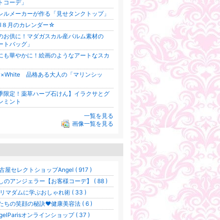
トコーデ」
レルメーカーが作る「見せタンクトップ」
gel８月のカレンダー☆
のお供に！マダガスカル産パルム素材の
ートバッグ」
にも華やかに！絵画のようなアートなスカ
vy×White 品格ある大人の「マリンシッ
季限定！薬草ハーブ石けん】イラクサとグ
ンミント
一覧を見る
画像一覧を見る
古屋セレクトショップAngel ( 917 )
しのアンジェラー【お客様コーデ】 ( 88 )
リマダムに学ぶおしゃれ術 ( 33 )
たちの笑顔の秘訣♥健康美容法 ( 6 )
gelParisオンラインショップ ( 37 )