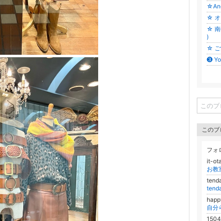
☆An
☆ オ
☆ 
)
☆ ご
❸ Y
このブ
フォ
it-o
ten
ten
happ
150