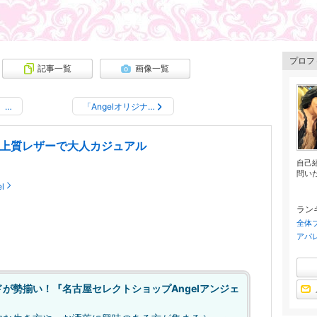
プロフ
記事一覧
画像一覧
】…
「Angelオリジナ…
イ～上質レザーで大人カジュアル
自己紹
問いた
l
ラン
全体
アパ
が勢揃い！『名古屋セレクトショップAngelアンジェ