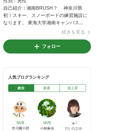
性別：
男性
自己紹介：
湘南BRUSH？ 神奈川県
初！スキー、スノーボードの練習施設に
なります。 東海大学湘南キャンパス...
続きを見る
フォロー
人気ブログランキング
総合
新着
急上昇
MVB
MVB
1
市川團十郎
小林麻央
だいたひか