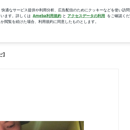
を感じるアフロ仏
新規登録
芸能人ブログ
人気ブログ
3枚目
だ】