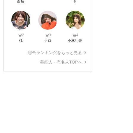
白猿
る
2
3
4
桃
クロ
小林礼奈
総合ランキングをもっと見る
芸能人・有名人TOPへ