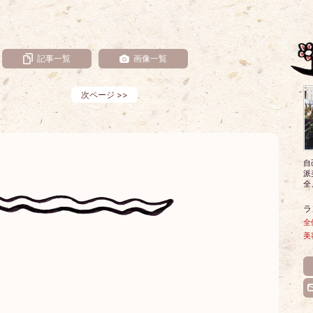
記事一覧
画像一覧
次ページ
>>
自
派
全
ラ
全
美