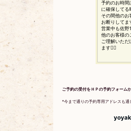
予約のお時間
に確保してる
その間他のお
お断りしてま
営業中も佐野
他のお客様の
ご理解いただ
ます🙇‍♀️
ご予約の受付をＨＰの予約フォーム
*今まで通りの予約専用アドレスも通
yoyak