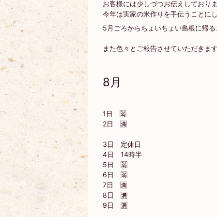
お客様には少しづつお伝えしており
今年は実家の米作りを手伝うことにし
5月ごろからちょいちょい島根に帰る
また色々とご報告させていただきま
8月
1日 🈵
2日 🈵
3日 定休日
4日 14時半
5日 🈵
6日 🈵
7日 🈵
8日 🈵
9日 🈵