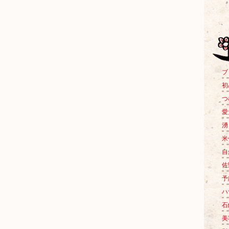
ブロ
初
つ
愛
湧
米作
自
佐
予
ハ
石
美容