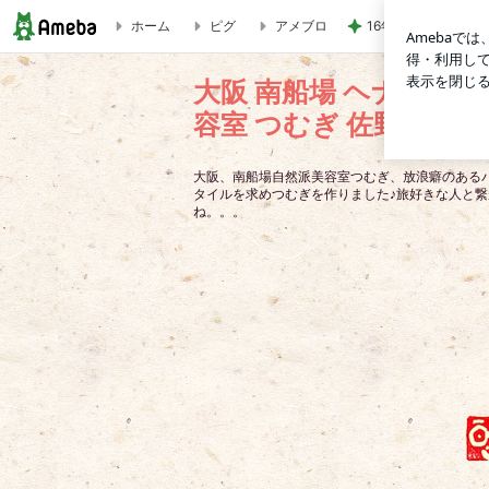
ホーム
ピグ
アメブロ
16年間お世話にな
大阪 南船場 ヘナ 石けんシャンプーの 自然派 美容室 つむぎ 
大阪 南船場 ヘナ 石け
容室 つむぎ 佐野祥子 
大阪、南船場自然派美容室つむぎ、放浪癖のある
タイルを求めつむぎを作りました♪旅好きな人と
ね。。。