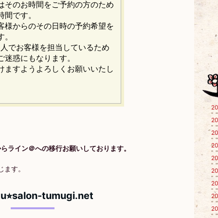
はそのお時間をご予約の方のため
時間です。
客様からのその日時の予約希望を
す。
1人でお客様を担当しているため
ご迷惑にもなります。
けますようよろしくお願いいたし
20
20
20
20
からライン＠への移行お願いしております。
20
じます。
20
20
u⭐︎​salon-tumugi.net
20
20