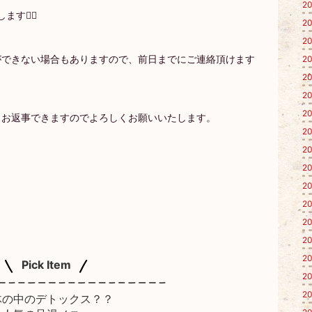
20
🙇‍♀️
20
20
ができない場合もありますので、前日までにご連絡頂けます
20
20
20
20
くお返事できますのでよろしくお願いいたします。
20
20
20
20
20
20
20
20
Pick Item
20
20
体の中のデトックス？？