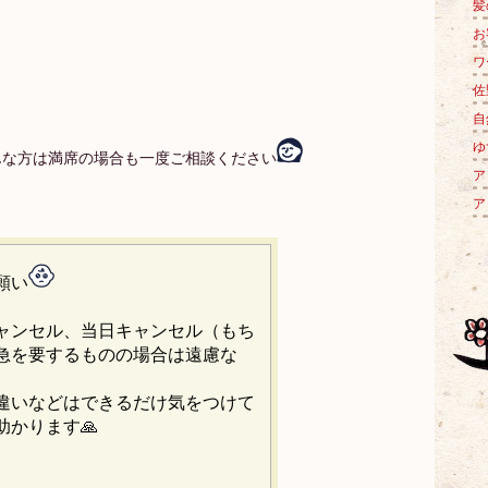
髪
お
ワ
佐
自
ゆず
んな方は満席の場合も一度ご相談ください
ア
ア
願い
ャンセル、当日キャンセル（もち
急を要するものの場合は遠慮な
違いなどはできるだけ気をつけて
助かります🙏