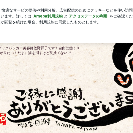
ったドライヤー
芸能人ブログ
人気ブログ
新規登録
ロ
佐野祥子 のブログ
んシャンプーの 自然派 美
のブログ
バックパッカー美容師佐野祥子です！自由に働くス
繋がりたい！たまに姿を消すけど見捨てないで