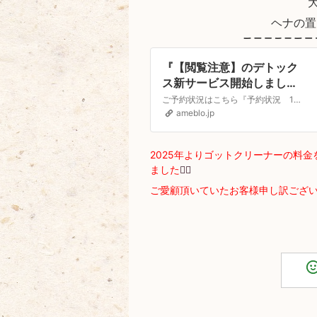
ヘナの置
『【閲覧注意】のデトック
ス新サービス開始しまし
た』
ご予約状況はこちら『予約状況 1月』明けましておめでとうございます。自然派美容師佐野です。2020年はとっても大変な年でしたが、応援してくださる皆さまのお陰で…
ameblo.jp
2025年よりゴットクリーナーの料金
ました
🙇‍♀️
ご愛顧頂いていたお客様申し訳ござ