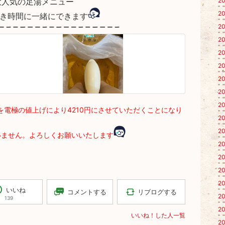
大人気の足湯メニュー
20
20
き時間に一緒にできます
20
20
20
20
20
20
20
を電極の値上げにより4210円にさせていただくことになり
20
20
いません。よろしくお願いいたします
20
20
20
20
いいね
リブログする
コメントする
20
139
20
いいね！した人一覧
20