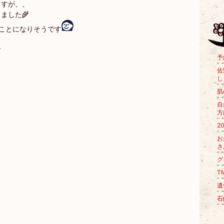
ますが、、
ました🌾
ことになりそうです
す
予
佐
し
肌
自
方
2
お
さ
グ
T
遺
石