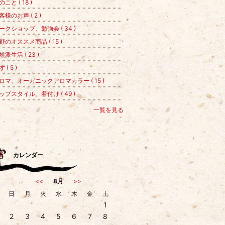
のこと ( 18 )
客様のお声 ( 2 )
ークショップ、勉強会 ( 34 )
野のオススメ商品 ( 15 )
然派生活 ( 23 )
 ( 5 )
ロマ、オーガニックアロマカラー ( 15 )
ップスタイル、着付け ( 49 )
一覧を見る
カレンダー
<<
8月
>>
日
月
火
水
木
金
土
1
2
3
4
5
6
7
8