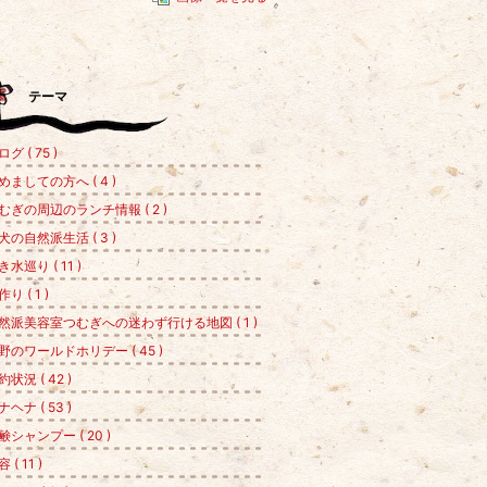
テーマ
グ ( 75 )
めましての方へ ( 4 )
むぎの周辺のランチ情報 ( 2 )
犬の自然派生活 ( 3 )
き水巡り ( 11 )
り ( 1 )
然派美容室つむぎへの迷わず行ける地図 ( 1 )
野のワールドホリデー ( 45 )
約状況 ( 42 )
ナヘナ ( 53 )
鹸シャンプー ( 20 )
 ( 11 )