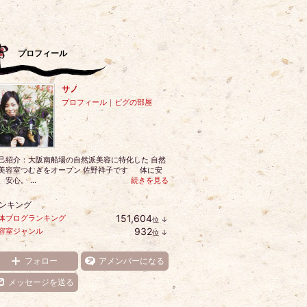
プロフィール
サノ
プロフィール
｜
ピグの部屋
己紹介：大阪南船場の自然派美容に特化した 自然
美容室つむぎをオープン 佐野祥子です 体に安
、安心。 ...
続きを見る
ンキング
151,604
体ブログランキング
位
↓
ラ
932
容室ジャンル
位
↓
ン
ラ
キ
ン
ン
キ
フォロー
アメンバーになる
グ
ン
下
グ
メッセージを送る
降
下
降