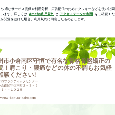
金魚すくい
芸能人ブログ
人気ブログ
新規登録
ログイ
北九州市小倉南区守恒で有名な骨格骨盤矯正の 整体院！肩こり
州市小倉南区守恒で有名な骨格骨盤矯正
院！肩こり・腰痛などの体の不調もお気軽
相談ください!
イロプラクティックセンター
小倉南区守恒本町２－３－２
９６４－１０２５
ww.new-kokura-kairo.com