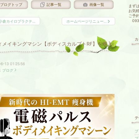
ブログトップ
記事一覧
画像一覧
まず
お気
ご予
093-
小倉カイロプラクテ…
ホームページリニュー…
カ
ィメイキングマシン【ボディスカルプトRF】を導入
6-13 01:25:56
：
ブログ
テ
ブロ
プ