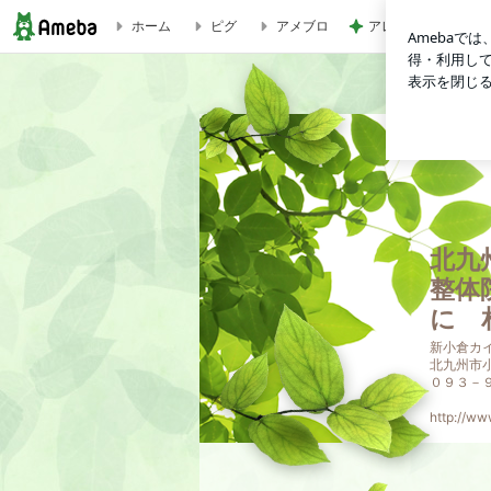
ホーム
ピグ
アメブロ
アレク 妹タマラと
ボディメイキングマシン【ボディスカルプトRF】を導入 | 
北九
整体
に 
新小倉カ
北九州市
０９３－
http://w