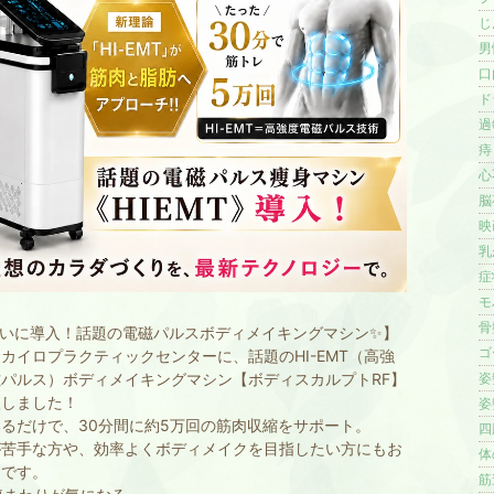
じ
男
口内
ド
過
痔 
心不
脳卒
映画
乳が
症状
モ
骨盤
ついに導入！話題の電磁パルスボディメイキングマシン✨】
ゴ
カイロプラクティックセンターに、話題のHI-EMT（高強
パルス）ボディメイキングマシン【ボディスカルプトRF】
姿勢
入しました！
姿勢
るだけで、30分間に約5万回の筋肉収縮をサポート。
四肢
が苦手な方や、効率よくボディメイクを目指したい方にもお
体
めです。
筋連