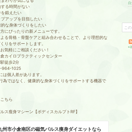
腹まわりが気になる
自
動する時間がない
幹を鍛えたい
ップアップを目指したい
康的な身体づくりをしたい
な方にぴったりの新メニューです。
による骨格・骨盤ケアと組み合わせることで、より理想的な
づくりをサポートします。
※
はお気軽にご相談ください！
小倉カイロプラクティックセンター
恒駅徒歩2分
-964-1025
には個人差があります。
療行為ではなく、健康的な身体づくりをサポートする機器で
はこちら
ルス瘦身マシーン【ボディスカルプトRF】
九州市小倉南区の磁気パルス痩身ダイエットなら