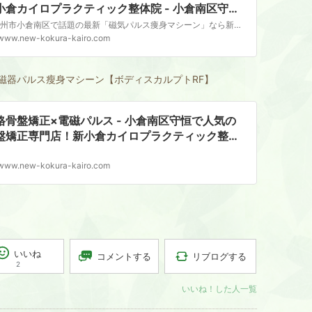
小倉カイロプラクティック整体院 - 小倉南区守恒
人気の骨盤矯正専門店！新小倉カイロプラクティ
北九州市小倉南区で話題の最新「磁気パルス痩身マシーン」なら新小倉カイロプラクティック整体院へ。服を着たまま30分寝ているだけで、従来のEMSでは届かない深層筋肉と脂肪へ同時にアプローチします。ジムが続かない方のダイエットや産後太りの体型戻しにおすすめです。
ク整体院
www.new-kokura-kairo.com
磁器パルス瘦身マシーン【ボディスカルプトRF】
格骨盤矯正×電磁パルス - 小倉南区守恒で人気の
盤矯正専門店！新小倉カイロプラクティック整体
www.new-kokura-kairo.com
いいね
リブログする
コメントする
2
いいね！した人一覧