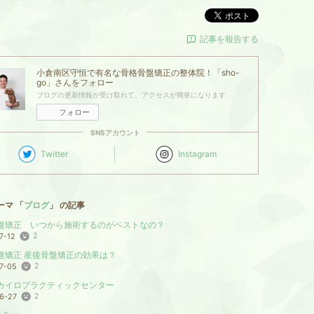
ポスト
記事を報告する
小倉南区守恒で有名な骨格骨盤矯正の整体院！「sho-
go」
さんをフォロー
ブログの更新情報が受け取れて、アクセスが簡単になります
フォロー
SNSアカウント
Twitter
Instagram
ーマ 「
ブログ
」 の記事
盤矯正 いつから施術するのがベストなの？
2
7-12
盤矯正 産後骨盤矯正の効果は？
2
7-05
カイロプラクティックセンター
2
6-27