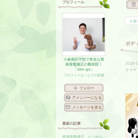
プロフィール
新
ボデ
小倉南区守恒で有名な骨
2026-0
格骨盤矯正の整体院！
「sho-go」
テーマ
プロフィール
｜
ピグの部屋
フォロー
アメンバーになる
メッセージを送る
最新の記事
産後骨盤矯正 いつから