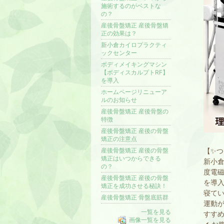
施術するのがベストな
の？
産後骨盤矯正 産後骨盤矯
正の効果は？
新小倉カイロプラクティ
ックセンター
ボディメイキングマシン
【ボディスカルプトRF】
を導入
ホームページリニューア
ルのお知らせ
産後骨盤矯正 産後骨盤の
特徴
産後骨盤矯正 産後の骨盤
矯正の注意点
産後骨盤矯正 産後の骨盤
【✨
矯正はいつからできる
新小倉
の？
度電磁
産後骨盤矯正 産後の骨盤
を導
矯正を成功させる秘訣！
寝てい
産後骨盤矯正 骨盤底筋群
運動
一覧を見る
すす
画像一覧を見る