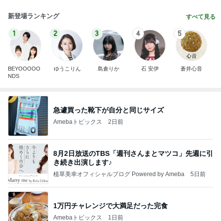
新登場ランキング
すべて見る
1
2
3
4
5
BEYOOOOO
ゆうこりん
島倉りか
石 安伊
蒼井心音
NDS
急遽買った靴下が自分と同じサイズ
Amebaトピックス
2日前
8月2日放送のTBS「週刊さんまとマツコ」先週に引
き続き出演します♪
植草美幸オフィシャルブログ Powered by Ameba
5日前
1万円チャレンジで大満足だった完食
Amebaトピックス
1日前