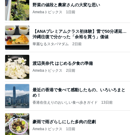
野菜の値段と農家さんの大変な思い
Amebaトピックス
1日前
【ANAプレミアムクラス初体験】雷で50分遅延…
沖縄往復で分かった「余裕を買う」価値
華麗なるスタバマダム
2日前
渡辺美奈代 はじめる夕食の準備
Amebaトピックス
2日前
最近の香港で食べて感動したもの、いろいろまと
め！
香港在住えりのおいしい食べ歩きガイド
13日前
豪雨で雨ざらしにした多肉の悲劇
Amebaトピックス
1日前