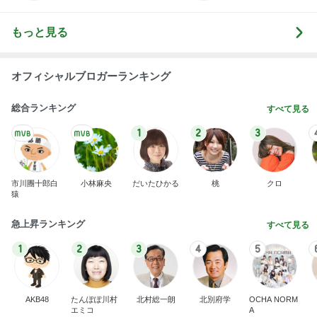
もっと見る
オフィシャルブロガーランキング
総合ランキング
すべて見る
1
2
3
市川團十郎白
小林麻央
だいたひかる
桃
クロ
猿
急上昇ランキング
すべて見る
1
2
3
4
5
AKB48
たんぽぽ川村
北村総一朗
北別府学
OCHA NORM
エミコ
A