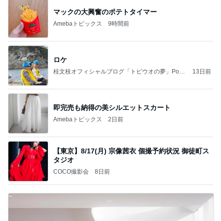
マックの大興奮のポテトタイマー
Amebaトピックス
9時間前
ロケ
桂文枝オフィシャルブログ「トビウオの夢」Pow
13日前
ered by Ameba
即完売も納得の美シルエットスカート
Amebaトピックス
2日前
【東京】8/17(月) 宗像茜衣 個撮予約状況 御徒町ス
タジオ
COCO撮影会
8日前