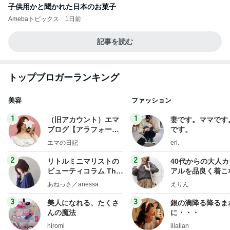
子供用かと聞かれた日本のお菓子
Amebaトピックス
1日前
記事を読む
トップブロガーランキング
美容
ファッション
1
1
（旧アカウント）エマ
妻です。ママです
ブログ【アラフォー会
です。
社売却セカンドライ
エマの日記
eri.
フ】
2
2
リトルミニマリストの
40代からの大人
ビューティコラム The
アルを品良く着こ
little minimalist's bea
ファッションブロ
あねっさ／anessa
えりん
uty colum
3
3
美人になれる、たくさ
銀の滴降る降るま
んの魔法
に・・・
hiromi
illallan