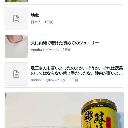
地獄
日本人
1日前
夫に内緒で着けた初めてのジュエリー
Amebaトピックス
2日前
敬三さんも言いよったのよか。そうか。それは茂美
のしてはならない禁じ手だったな。陣内が言いよる
のよ
nanasantojiroのブログ
2日前