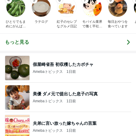
4
5
6
7
8
ひとりでもま
ラテログ
紅子のセレブ
モバイル業界
毎日おやつを
めにがんばる
なグルメ日記
で働く平社員
食べています
ブログ
のブログ
もっと見る
假屋崎省吾 初収穫したカボチャ
Amebaトピックス
1日前
美優 ダメ元で提出した息子の写真
Amebaトピックス
1日前
夫弟に言い放った嫁ちゃんの言葉
Amebaトピックス
1日前