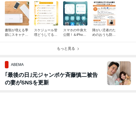
書類が増える季
スケジュール管
スマホの中身大
障がい児者のた
節にスキャナー
理どうしてる？
公開！＆iPhone
めのおうち防災
プレゼント！
【Evernote Mas
の集中モード使
とデジタルの備
terデジタルブロ
ってる？
え
グリレー１】
もっと見る
ABEMA
｢最後の日｣元ジャンポケ斉藤慎二被告
の妻がSNSを更新