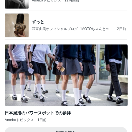
Amebaトピックス
12時間前
ずっと
武東由美オフィシャルブログ「MOTOちゃんとのは
2日前
っぴぃな毎日」Powered by Ameba
日本屈指のパワースポットでの参拝
Amebaトピックス
1日前