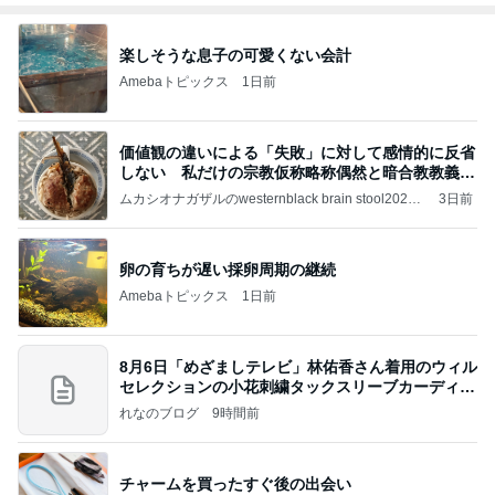
楽しそうな息子の可愛くない会計
Amebaトピックス
1日前
価値観の違いによる「失敗」に対して感情的に反省
しない 私だけの宗教仮称略称偶然と暗合教教義候
補
ムカシオナガザルのwesternblack brain stool2024
3日前
年（令和6）11月25日以来減酒断煙再開ムカシオナ
ガザル
卵の育ちが遅い採卵周期の継続
Amebaトピックス
1日前
8月6日「めざましテレビ」林佑香さん着用のウィル
セレクションの小花刺繍タックスリーブカーディガ
ン
れなのブログ
9時間前
チャームを買ったすぐ後の出会い