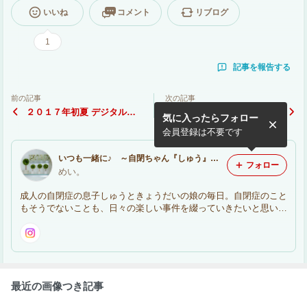
いいね
コメント
リブログ
1
記事を報告する
前の記事
次の記事
２０１７年初夏 デジタルレ
Evernote Level１講座のご
気に入ったらフォロー
ッスンのご案内
案内
会員登録は不要です
いつも一緒に♪ ～自閉ちゃん『しゅう』との楽しい毎日＠大阪～
フォロー
めい。
成人の自閉症の息子しゅうときょうだいの娘の毎日。自閉症のこと
もそうでないことも、日々の楽しい事件を綴っていきたいと思いま
す♪
最近の画像つき記事