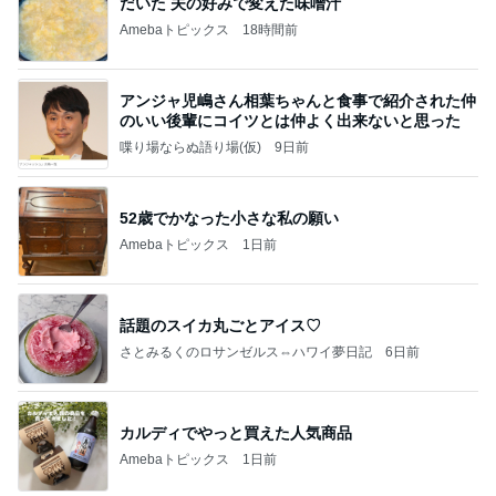
だいた 夫の好みで変えた味噌汁
Amebaトピックス
18時間前
アンジャ児嶋さん相葉ちゃんと食事で紹介された仲
のいい後輩にコイツとは仲よく出来ないと思った
喋り場ならぬ語り場(仮)
9日前
52歳でかなった小さな私の願い
Amebaトピックス
1日前
話題のスイカ丸ごとアイス♡
さとみるくのロサンゼルス⇔ハワイ夢日記
6日前
カルディでやっと買えた人気商品
Amebaトピックス
1日前