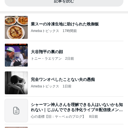
記事を読む
業スーの冷凍生地に助けられた晩御飯
Amebaトピックス
17時間前
大谷翔平の裏の顔
トニー・ラエリアン
2日前
完全ワンオペしたことない夫の愚痴
Amebaトピックス
1日前
シャーマン神人さんを理解できる人はいないかも知
れない｜じぶんでできる浄化ライブ※配信後メンバ
ー限
心の道標【旧：ヤ～ベェのブログ】
8日前