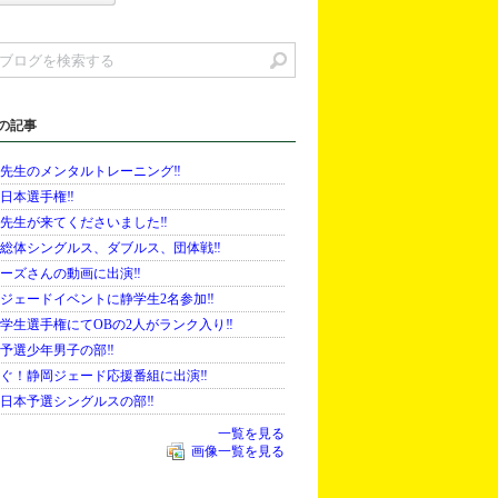
の記事
先生のメンタルトレーニング‼️
日本選手権‼️
先生が来てくださいました‼️
総体シングルス、ダブルス、団体戦‼️
ーズさんの動画に出演‼️
ジェードイベントに静学生2名参加‼️
学生選手権にてOBの2人がランク入り‼️
予選少年男子の部‼️
ぐ！静岡ジェード応援番組に出演‼️
日本予選シングルスの部‼️
一覧を見る
画像一覧を見る