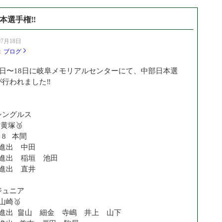
本選手権‼️
07月18日
：
ブログ
17日〜18日に岐阜メモリアルセンターにて、中部日本選
行われました‼️
シングルス
黄塚🥉
8 本間
戦進出 中田
戦進出 稲垣 池田
戦進出 直井
ジュニア
山崎🥈
戦進出 畠山 細金 寺嶋 井上 山下