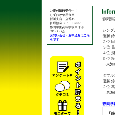
しずおか焼津信用金庫 静岡南支店 普通預金 No. 013
ご寄付随時受付中！
しずおか信用金庫
静岡県
新川支店 店番35
普通預金 Ｎｏ.0135182
静岡学園高等学校卓球部
シング
OB・OG会
お問い合せ・お申込みはこち
優勝 
らです
２位 
３位 葛
４位 溜
５位 板
→東海
ダブル
優勝 
２位 
→東海
静岡学
『静