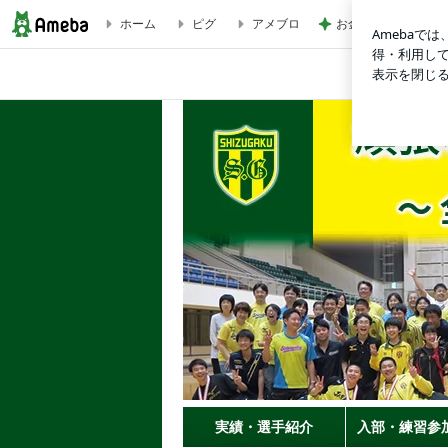
ホーム
ピグ
アメブロ
お金の無駄と考え夫
静岡学園卓球部ＯＢ・ＯＧ会〜目指せ！日本一の応援団！〜
実績・選手紹介
入部・練習参