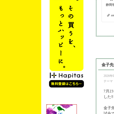
am
金子先
2026年
テーマ
7月
した‼️
金子
試合