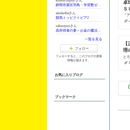
kobetu-zephyrさん
卓
静岡市葵区羽鳥・学習塾ゼファー
Ｓ
ainokeibaさん
競馬トッピクトピア2
sakurayuxさん
高所得者の妻～お金の魔法をおすそわけ～
一覧を見る
【
フォロー
理
フォローすると、このブログの更新
とろ
情報が届きます。
お気に入りブログ
ブックマーク