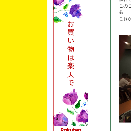
この
💪
これ