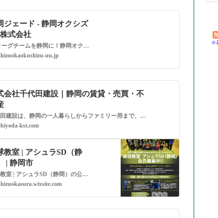
岡ジェード - 静岡オクシズ
U株式会社
※
"Tリーグチームを静岡に！静岡オクシズUU株式会社 みなさまと共に強く、愛され、貢献するチームを作ります Tリーグチームを静岡に！静岡オクシズUU株式会社 みなさまと共に強く、愛され、貢献するチームを作ります。
shizuokaokushizu-uu.jp
式会社千代田建設｜静岡の賃貸・売買・不
産
千代田建設は、静岡の一人暮らしからファミリー用まで、マンション・アパートや一戸建てなどの賃貸を豊富にご用意！静岡で賃貸を借りたい方、不動産を貸したい・活用したい方は千代田建設へお任せください！
chiyoda-kst.com
球教室 | アシュラSD（静
 | 静岡市
卓球教室 | アシュラSD（静岡）の公式webサイトです。アシュラSD（静岡）では、スポーツ科学を駆使して、全国、そして世界で活躍できる卓球選手の育成を目指します。
shizuokasura.wixsite.com