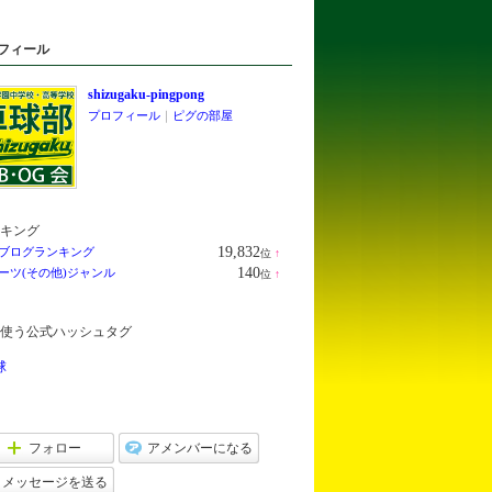
フィール
shizugaku-pingpong
プロフィール
｜
ピグの部屋
キング
19,832
ブログランキング
位
↑
ラ
140
ーツ(その他)ジャンル
位
↑
ン
ラ
キ
ン
ン
キ
グ
使う公式ハッシュタグ
ン
上
グ
昇
上
球
昇
フォロー
アメンバーになる
メッセージを送る