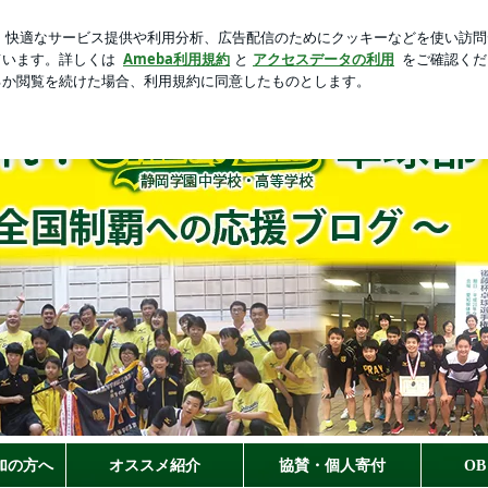
新規登録
ログ
抜きで映画
芸能人ブログ
人気ブログ
静岡学園卓球部
アメブロ
Instagram
Twitter
加の方へ
オススメ紹介
協賛・個人寄付
O