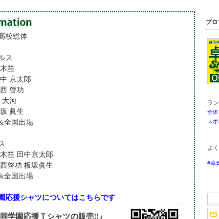
5182
プロ
高校総体
ルス
鈴木笙
田中 京太郎
西 啓功
 大河
ラン
坂 眞生
全体
&全国出場
スポ
ス
よく
鈴木笙 田中京太郎
#卓
葛西啓功 板坂眞生
&全国出場
園応援シャツについてはこちらです
岡学園応援Ｔシャツの販売‼️』