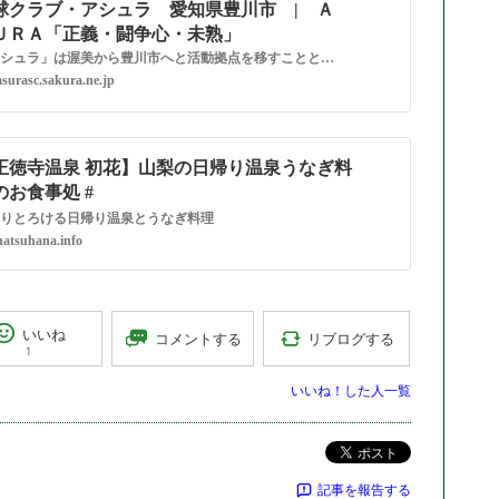
球クラブ・アシュラ 愛知県豊川市 | Ａ
ＵＲＡ「正義・闘争心・未熟」
「アシュラ」は渥美から豊川市へと活動拠点を移すこととなりました。皆様に喜んでいただける卓球クラブ 「アシュラ」を目指し邁進して参ります。多くの方のご利用を心よりお待ち申し上げております。
asurasc.sakura.ne.jp
正徳寺温泉 初花】山梨の日帰り温泉うなぎ料
のお食事処 #
りとろける日帰り温泉とうなぎ料理
hatsuhana.info
いいね
リブログする
コメントする
1
いいね！した人一覧
ポスト
記事を報告する