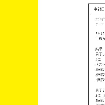
中部日
2026年
テーマ
7月
手権が
結果
男子
3位 
ベスト
4回
3回
2回
男子
2位 
5回