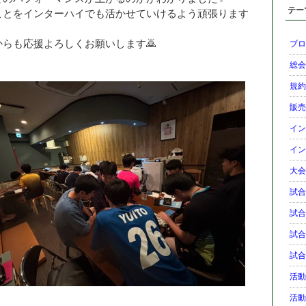
テー
ことをインターハイでも活かせていけるよう頑張ります
からも応援よろしくお願いします🙇
ブログ
総会 (
規約 (
販売 (
イン
インタ
大会結
試合 (
試合予
試合予
試合予
活動状
活動状