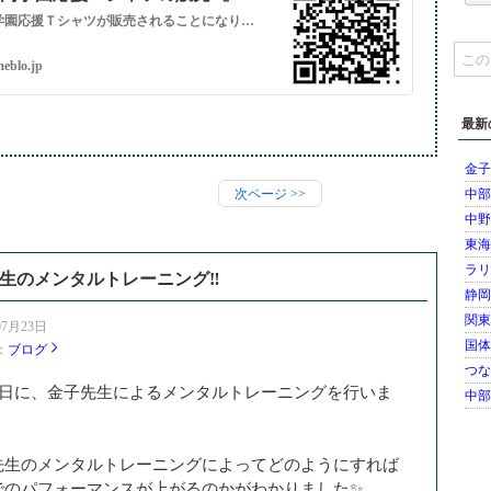
静岡学園応援Ｔシャツが販売されることになりました‼️この度、Ｔリーグ・岡山リベッツのスポンサーでもある老舗メーカーのボブソンさんのご協力で、株式会社FPCさん…
eblo.jp
最新
金子
次ページ
>>
中部
中野
東海
ラリ
生のメンタルトレーニング‼️
静岡
関東
07月23日
国体
：
ブログ
つな
23日に、金子先生によるメンタルトレーニングを行いま
中部
先生のメンタルトレーニングによってどのようにすれば
でのパフォーマンスが上がるのかがわかりました✨