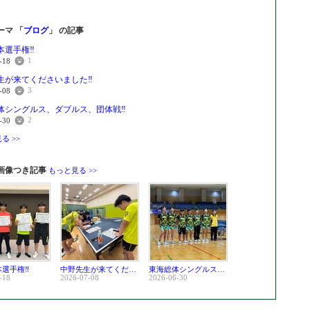
ーマ 「
ブログ
」 の記事
選手権‼️
1
-18
生が来てくださいました‼️
3
-08
体シングルス、ダブルス、団体戦‼️
2
-30
る >>
画像つき記事
もっと見る >>
選手権‼️
中野先生が来てくださいました‼️
東海総体シングルス、ダブルス、団体戦‼️
-18
2026-07-08
2026-06-30