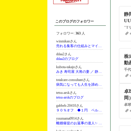
静
U
このブログのフォロワー
フォロワー:
363
人
winmikanさん
売れる集客の仕組みとマインドのサポートで高額商品がするする売れる女性起業家になれるほほ笑み集客コンサルタント＆ホームページ制作
ddaa2さん
株
ddaa2のブログ
動
kubota-takajoさん
みき 寿司屋 大将の妻 ／ 静岡市 鷹匠 kubota ／ 愛媛県今治市 出身
totalcare-consultantさん
病気になっても人生を諦めない！治療と仕事と暮らしのトータルケアコンサルタント
卓
tetsu-arskさん
tetsu-arskのブログ
岡）
gabbeh-20410さん
９０％オフ ◆１円 ペルシャ絨毯◆ ギャッベ
yuumama0914さん
離婚催促のお返事の達人✨ 離婚宣告ひっくり返した夫婦仲修復専門カウンセラー