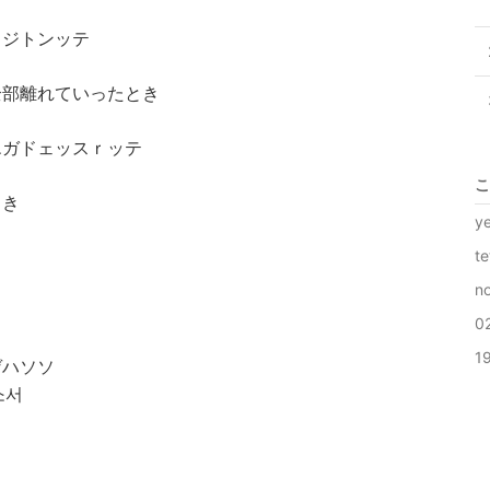
ロジトンッテ
全部離れていったとき
エガドェッスｒッテ
こ
とき
y
t
n
0
1
ゲハソソ
소서