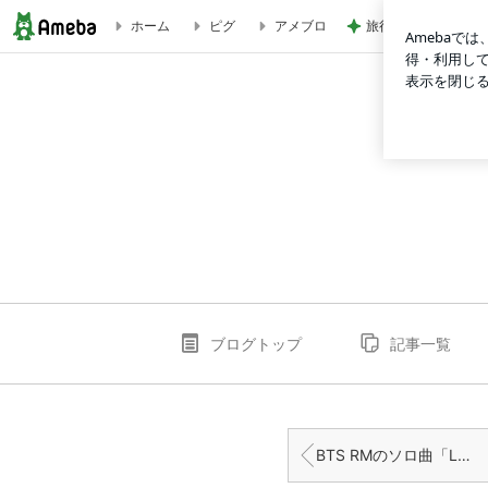
旅行先で発見した猫
ホーム
ピグ
アメブロ
BTS RMのソロ曲「Wild Flower」の歌詞和訳＆カナルビ＆
ブログトップ
記事一覧
BTS RMのソロ曲「Lonely」の歌詞和訳＆カナルビ＆単語一覧