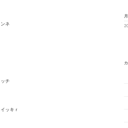
月
ソンネ
2
カ
ソッチ
スイッキｒ