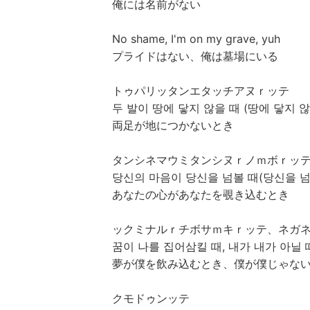
俺には名前がない
No shame, I'm on my grave, yuh
プライドはない、俺は墓場にいる
トゥパリッタンエタッチアヌｒッテ
두 발이 땅에 닿지 않을 때 (땅에 닿지 않
両足が地につかないとき
タンシネマウミタンシヌｒノｍボｒッ
당신의 마음이 당신을 넘볼 때(당신을 넘
あなたの心があなたを覗き込むとき
ックミナルｒチボサｍキｒッテ、ネガ
꿈이 나를 집어삼킬 때, 내가 내가 아닐 
夢が僕を飲み込むとき、僕が僕じゃな
クモドゥンッテ