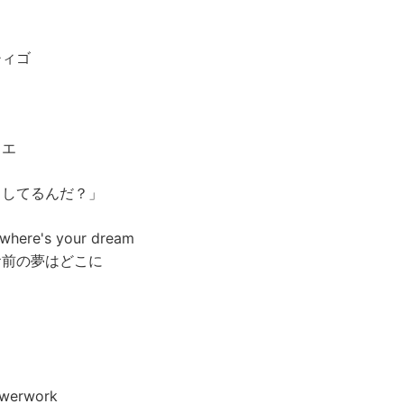
チィゴ
ィエ
としてるんだ？」
 where's your dream
お前の夢はどこに
lowerwork