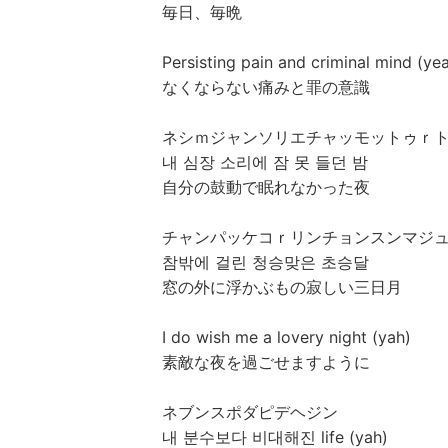
毎日、毎晩
Persisting pain and criminal mind (ye
なくならない痛みと罪の意識
ネシｍジャンソリエチャッモットゥｒ
내 심장 소리에 잠 못 들던 밤
自分の鼓動で眠れなかった夜
チャンパッケコｒリンチョンスンマジ
참밖에 걸린 청승맞은 초승달
窓の外に浮かぶもの寂しい三日月
I do wish me a lovery night (yah)
素敵な夜を過ごせますように
ネブンスポダピデヘジン
내 분수보다 비대해진 life (yah)