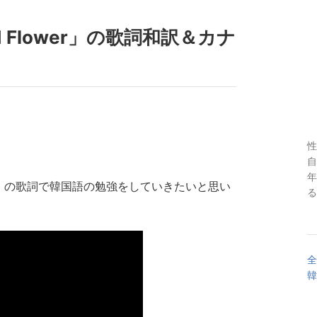
d Flower」の歌詞和訳＆カナ
性
自
年
ower」の歌詞で韓国語の勉強をしていきたいと思い
る
全
韓