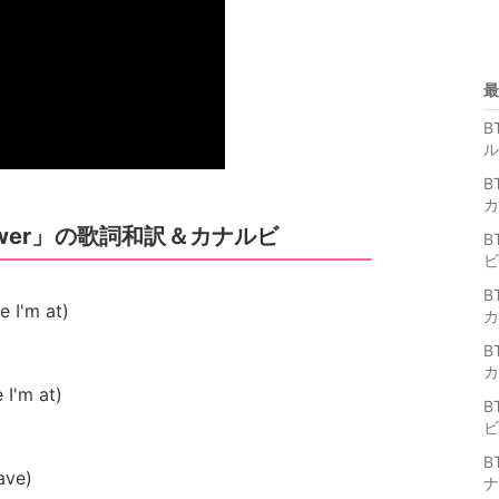
最
B
ル
B
カ
Flower」の歌詞和訳＆カナルビ
B
ビ
B
e I'm at)
カ
B
カ
 I'm at)
B
ビ
B
ave)
ナ