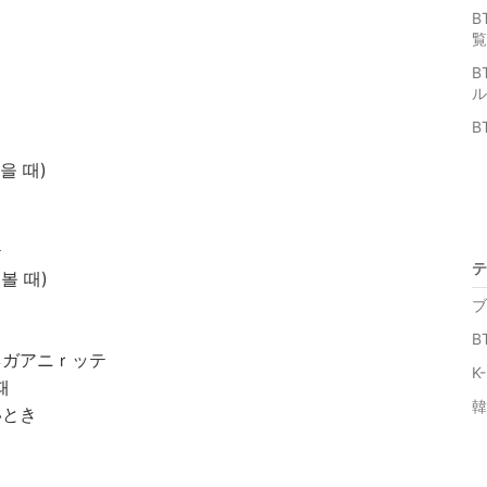
B
覧
B
ル
B
을 때)
テ
テ
볼 때)
ブ
B
ネガアニｒッテ
K
때
韓
いとき