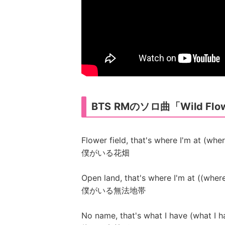
BTS RMのソロ曲「Wild 
Flower field, that's where I'm at (wher
僕がいる花畑
Open land, that's where I'm at ((where
僕がいる無法地帯
No name, that's what I have (what I h