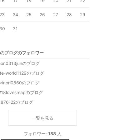
16
17
18
19
20
21
22
23
24
25
26
27
28
29
30
31
のブログのフォロワー
eon0313junのブログ
ete-world1129のブログ
orinori0860のブログ
218lovesmapのブログ
9876-22のブログ
一覧を見る
フォロワー:
188
人