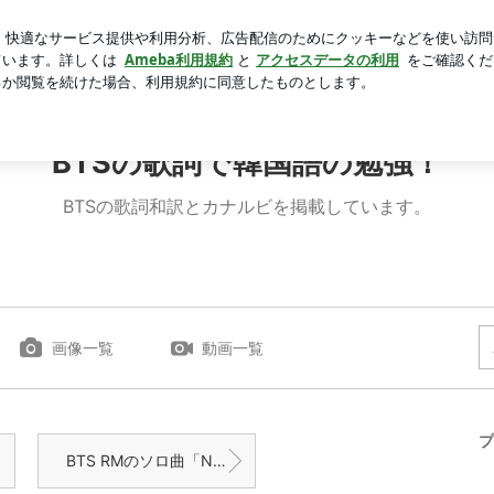
ちゃんの木馬
芸能人ブログ
人気ブログ
新規登録
ロ
単語一覧 | BTSの歌詞で韓国語の勉強！
BTSの歌詞で韓国語の勉強！
BTSの歌詞和訳とカナルビを掲載しています。
画像一覧
動画一覧
プ
BTS RMのソロ曲「No.2」の歌詞和訳＆カナルビ＆単語一覧