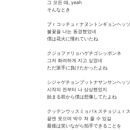
그 모든 때, yeah
そんなとき
プｒコッチュｒナヌントンギョンヘッ
불꽃을 나는 동경했었네
僕は花火に憧れていたね
クジョファリョハゲチゴシッポンネ
그저 화려하게 지고 싶었네
ただ派手に負けたかったよね
シジャゲチョンブットナサンサンヘッ
시작의 전부터 나 상상했었지
始まる前から僕は想像してたよね
クッテンウッスミョパｋスチョジュｒ
끝엔 웃으며 박수 쳐 줄 수 있길
最後は笑いながら拍手できることを