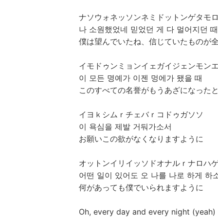
ナソウォネッソンネミドットンゲタモ
나 소원했었네 믿었던 게 다 멀어지던 때
僕は望んでいたね、信じていたものが
イモドゥンミョンイェガイジェンモン
이 모든 명예가 이젠 멍에가 됐을 때
このすべての名誉がもうあざになった
イヨｋシムｒチェバｒコドゥガソソ
이 욕심을 제발 거둬가소서
お願いこの欲がなくなりますように
オットンイリイッソドオナルｒナロハ
어떤 일이 있어도 오 나를 나로 하게 하
何があっても僕でいられますように
Oh, every day and every night (yeah)