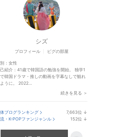
シズ
プロフィール
ピグの部屋
別：
女性
己紹介：
41歳で韓国語の勉強を開始。 独学1
で韓国ドラマ・推しの動画を字幕なしで観れ
ように。 2022...
続きを見る ＞
体ブログランキング
7,663
位
↓
ラ
流・K-POPファンジャンル
152
位
↓
ン
ラ
キ
ン
ン
キ