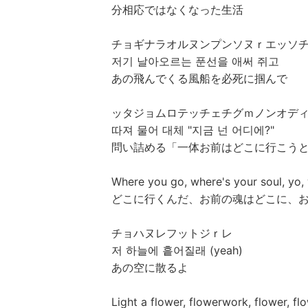
分相応ではなくなった生活
チョギナラオルヌンプンソヌｒエッソ
저기 날아오르는 푼선을 애써 쥐고
あの飛んでくる風船を必死に掴んで
ッタジョムロテッチェチグｍノンオデ
따져 물어 대체 "지금 넌 어디에?"
問い詰める「一体お前はどこに行こう
Where you go, where's your soul, yo,
どこに行くんだ、お前の魂はどこに、
チョハヌレフットジｒレ
저 하늘에 흩어질래 (yeah)
あの空に散るよ
Light a flower, flowerwork, flower, f