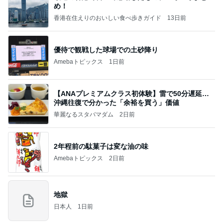
め！
香港在住えりのおいしい食べ歩きガイド
13日前
優待で観戦した球場での土砂降り
Amebaトピックス
1日前
【ANAプレミアムクラス初体験】雷で50分遅延…
沖縄往復で分かった「余裕を買う」価値
華麗なるスタバマダム
2日前
2年程前の駄菓子は変な油の味
Amebaトピックス
2日前
地獄
日本人
1日前