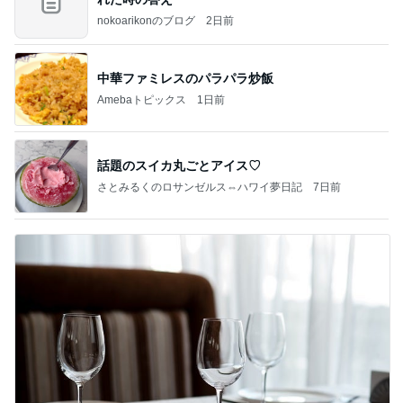
nokoarikonのブログ
2日前
中華ファミレスのパラパラ炒飯
Amebaトピックス
1日前
話題のスイカ丸ごとアイス♡
さとみるくのロサンゼルス⇔ハワイ夢日記
7日前