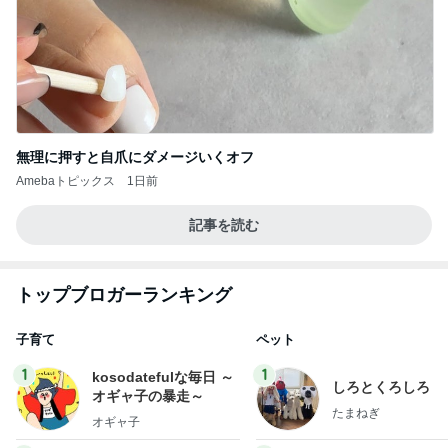
無理に押すと自爪にダメージいくオフ
Amebaトピックス
1日前
記事を読む
トップブロガーランキング
子育て
ペット
1
1
kosodatefulな毎日 ～
しろとくろしろ
オギャ子の暴走～
たまねぎ
オギャ子