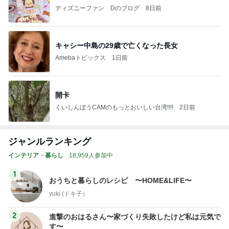
ディズニーファン Dのブログ
8日前
キャシー中島の29歳で亡くなった長女
Amebaトピックス
1日前
開卡
くいしんぼうCAMのもっとおいしい台湾!!!!
2日前
ジャンルランキング
インテリア・暮らし
18,959人参加中
1
おうちと暮らしのレシピ 〜HOME&LIFE〜
yuki (ドキ子）
2
進撃のおはるさん〜家づくり失敗したけど私は元気で
す〜