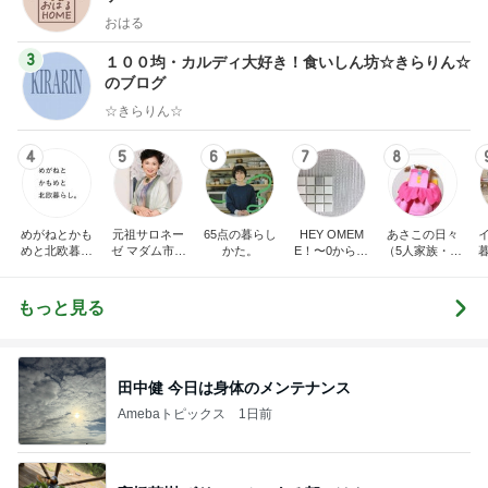
おはる
3
１００均・カルディ大好き！食いしん坊☆きらりん☆
のブログ
☆きらりん☆
4
5
6
7
8
めがねとかも
元祖サロネー
65点の暮らし
HEY OMEM
あさこの日々
めと北欧暮ら
ゼ マダム市川
かた。
E！〜0からの
（5人家族・投
し
のほのぼのブ
家づくり〜
資・家計簿・
ログ
雑貨）
もっと見る
田中健 今日は身体のメンテナンス
Amebaトピックス
1日前