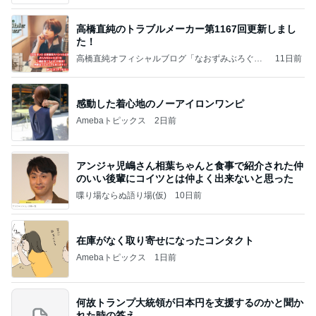
高橋直純のトラブルメーカー第1167回更新しまし
た！
高橋直純オフィシャルブログ「なおずみぶろぐ」
11日前
Powered by Ameba
感動した着心地のノーアイロンワンピ
Amebaトピックス
2日前
アンジャ児嶋さん相葉ちゃんと食事で紹介された仲
のいい後輩にコイツとは仲よく出来ないと思った
喋り場ならぬ語り場(仮)
10日前
在庫がなく取り寄せになったコンタクト
Amebaトピックス
1日前
何故トランプ大統領が日本円を支援するのかと聞か
れた時の答え