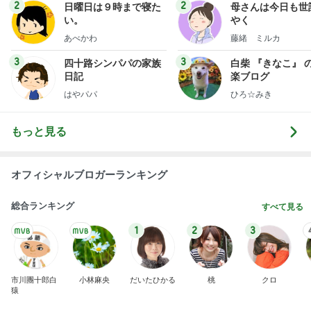
2
2
日曜日は９時まで寝た
母さんは今日も世
い。
やく
あべかわ
藤緒 ミルカ
3
3
四十路シンパパの家族
白柴 『きなこ』 
日記
楽ブログ
はやパパ
ひろ☆みき
もっと見る
オフィシャルブロガーランキング
総合ランキング
すべて見る
1
2
3
市川團十郎白
小林麻央
だいたひかる
桃
クロ
猿