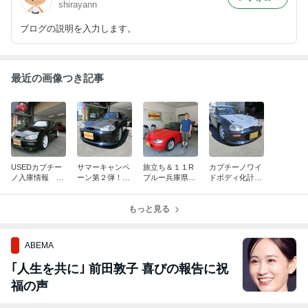
shirayann
ブログの説明を入力します。
最近の画像つき記事
USEDカプチー
サマーキャンペ
旅立ち＆１１R
カプチーノワイ
ノ入庫情報 ブ
ーン第２弾！！
ブルー兵庫県か
ドボディ化計
ラック５MT
ULTIMATEGT
らリフレッシュ
画 その後
６６０GT V0l
開始しました。
13 のご案内
もっと見る
ABEMA
｢人生を共に｣ 前田敦子 喜びの報告に祝
福の声