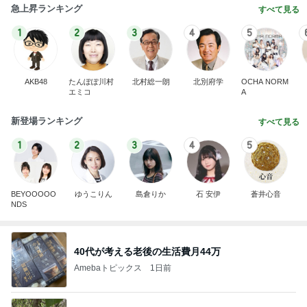
急上昇ランキング
すべて見る
1
2
3
4
5
AKB48
たんぽぽ川村
北村総一朗
北別府学
OCHA NORM
エミコ
A
新登場ランキング
すべて見る
1
2
3
4
5
BEYOOOOO
ゆうこりん
島倉りか
石 安伊
蒼井心音
NDS
40代が考える老後の生活費月44万
Amebaトピックス
1日前