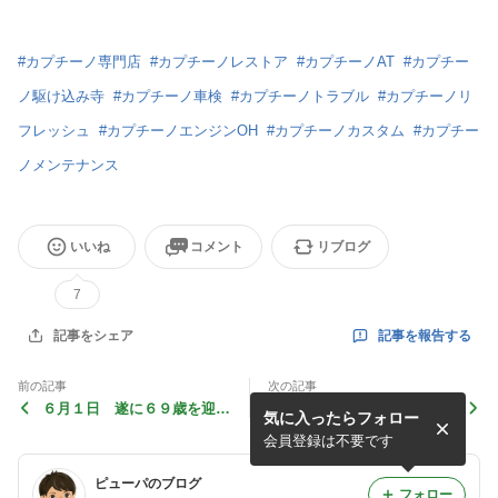
#
カプチーノ専門店
#
カプチーノレストア
#
カプチーノAT
#
カプチー
ノ駆け込み寺
#
カプチーノ車検
#
カプチーノトラブル
#
カプチーノリ
フレッシュ
#
カプチーノエンジンOH
#
カプチーノカスタム
#
カプチー
ノメンテナンス
いいね
コメント
リブログ
7
記事を報告する
記事をシェア
前の記事
次の記事
６月１日 遂に６９歳を迎え
２１Rタコグリ フルリフレ
気に入ったらフォロー
ました。
ッシュ開始！！
会員登録は不要です
ピューパのブログ
フォロー