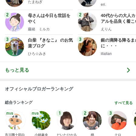
ありがとうございます
市川團十郎白猿オフィシャルB
2日前
58%オフで買える豪華すぎるセット
Amebaトピックス
1日前
斎藤元彦がぶらぶら動画のアップを止めた
Bank of Dreamの公営競技はどこへ行く
8日前