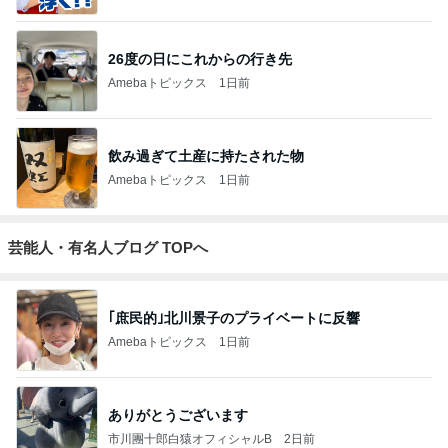
元TOKIO 山口 新居地公開に｢謙虚な部屋｣
Amebaトピックス
1日前
斎藤元彦がぶらぶら動画のアップを止めた
Bank of Dreamの公営競技はどこへ行く
8日前
ジャンルランキング
猫との生活
26,774人参加中
1
母さんは今日も世話をやく
藤緒 ミルカ
2
猫マンガ 米子さん
米子（こめこ）