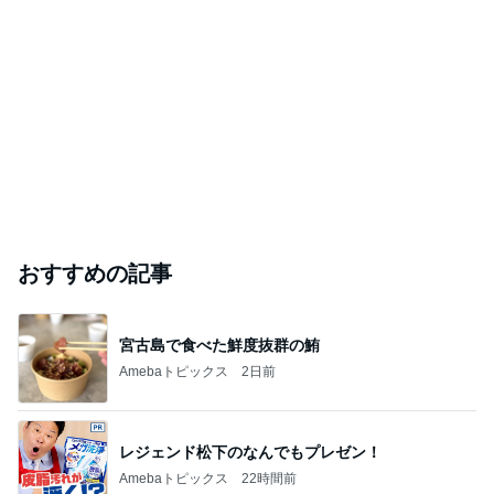
26度の日にこれからの行き先
Amebaトピックス
1日前
飲み過ぎて土産に持たされた物
Amebaトピックス
1日前
芸能人・有名人ブログ TOPへ
｢庶民的｣北川景子のプライベートに反響
Amebaトピックス
1日前
ありがとうございます
市川團十郎白猿オフィシャルB
2日前