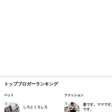
広島原爆の日 市長の言葉に動揺する総理
ブルーサファイア
1日前
膝が痛いのに頭に針をうつ中医
Amebaトピックス
1日前
７人待ち
沢田聖子オフィシャルブログ「In My Heartな旅日
2日前
記」by Ameba
550円で食べられる豚汁の朝定食
Amebaトピックス
1日前