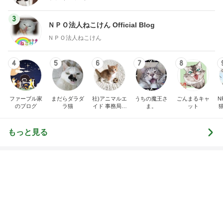
急上昇ランキング
すべて見る
1
2
3
4
5
デーモン閣下
片岡愛之助
林下清志(ビッ
沢田聖子
金沢克彦
グダディ)
新登場ランキング
すべて見る
1
2
3
4
5
BEYOOOOO
島倉りか
ゆうこりん
石 安伊
蒼井心音
NDS
義母の救急搬送よりゴルフの旦那
Amebaトピックス
1日前