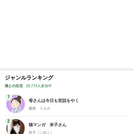
2
2
母さんは今日も世話を
40代からの大人
やく
アルを品良く着こ
ファッションブロ
藤緒 ミルカ
えりん
3
3
白柴 『きなこ』 のお気
銀の滴降る降るま
楽ブログ
に・・・
ひろ☆みき
illallan
もっと見る
オフィシャルブロガーランキング
総合ランキング
すべて見る
1
2
3
市川團十郎白
小林麻央
だいたひかる
桃
クロ
猿