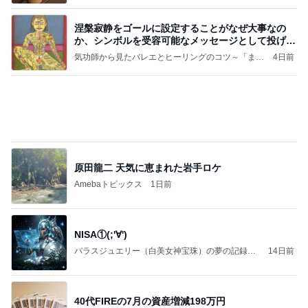
【プレゼント選び】お金で買えないもの！これがな
かなか難しい！
桃オフィシャルブログ Powered by Ameba
10日前
バイクで通院するカッコいい利用者
Amebaトピックス
1日前
好きな男には愛されない女の魂の秘密
クノタチホオフィシャルブログ「恋学・性学研究
1日前
室」Powered by Ameba
イロチ買いした履き心地良い新作
Amebaトピックス
1日前