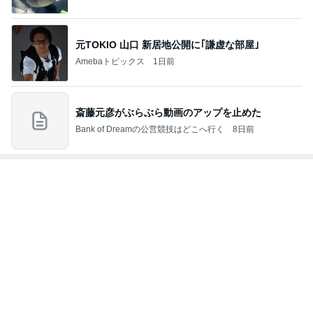
3
ＮＰＯ法人ねこけん Official Blog
ＮＰＯ法人ねこけん
4
5
6
7
8
ファーブル家
まだらダラダ
社)アニマルエ
うちの魔王さ
ごんまるキャ
N
のブログ
ラ猫
イド 事務局＆
ま。
ット
みんなの日記
もっと見る
トップブロガーランキング
ペット
ファッション
1
1
妻です。ママです
しろとくろしろ
です。
たまねぎ
eri.