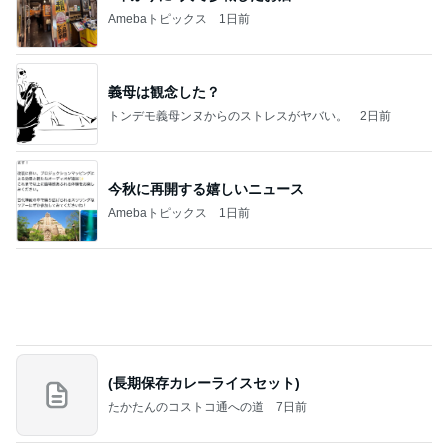
ラーメン二郎 新潟店【新潟市中央区】ラーメン小
つけメン変更 ツルパツ麺が旨い新潟二郎のつけ麺
主に新潟グルメとラーメン食べ歩きのよしなしご
14日前
と
堀ちえみ 病院を三科掛け持ち
Amebaトピックス
1日前
良心的な事業所ほど経営は苦しく、障害ある子の居
場所「放課後デイサービス」で深刻化する理念と現
実の
立石美津子オフィシャルブログ「テキトー母さんの
1日前
すすめ」Powered by Ameba