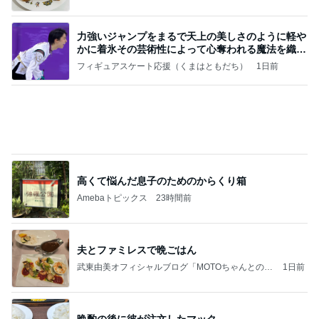
お願い
モンスターアクアリウム＆レプタイルズ 買取販売
7日前
情報
バレエを辞めみるみる太り始めた長女
Amebaトピックス
13時間前
2026/07/27(K) 4本
何でかな？何でだろ？
11日前
4年ぶりに1人で参戦したお店
Amebaトピックス
1日前