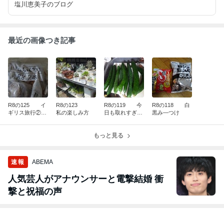
塩川恵美子のブログ
最近の画像つき記事
R8の125 イ
R8の123
R8の119 今
R8の118 白
ギリス旅行②は
私の楽しみ方
日も取れすぎだ
黒み―つけ
準備する事
あ
もっと見る
速報
ABEMA
人気芸人がアナウンサーと電撃結婚 衝
撃と祝福の声