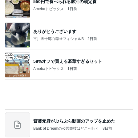
同じ夢
四コマ戦士 パパ戦記
10日前
夜中に一瞬ドキッとする怪しい光
Amebaトピックス
2日前
学生
日本人
7日前