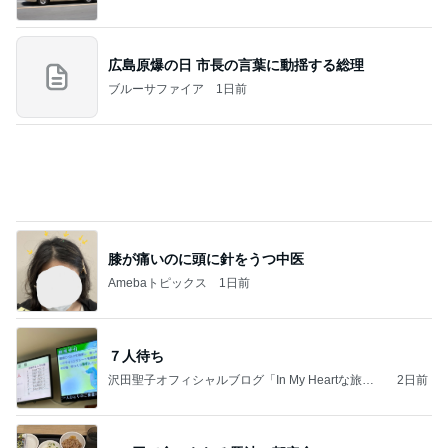
力強いジャンプをまるで天上の美しさのように軽や
かに着氷その芸術性によって心奪われる魔法を織り
なす
フィギュアスケート応援（くまはともだち）
1日前
高くて悩んだ息子のためのからくり箱
Amebaトピックス
23時間前
夫とファミレスで晩ごはん
武東由美オフィシャルブログ「MOTOちゃんとのは
1日前
っぴぃな毎日」Powered by Ameba
晩酌の後に彼が注文したマック
Amebaトピックス
1日前