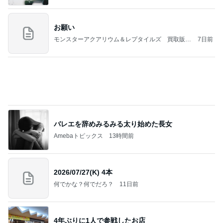
涅槃寂静をゴールに設定することがなぜ大事なの
か、シンボルを受容可能なメッセージとして投げる
ことが
気功師から見たバレエとヒーリングのコツ～「まと
4日前
いのば」ブログ
原田龍二 天気に恵まれた岩手ロケ
Amebaトピックス
1日前
NISA①(;'∀')
パラスジュエリー（白美女神宝珠）の夢の記録
14日前
（続編）
40代FIREの7月の資産増減198万円
Amebaトピックス
2日前