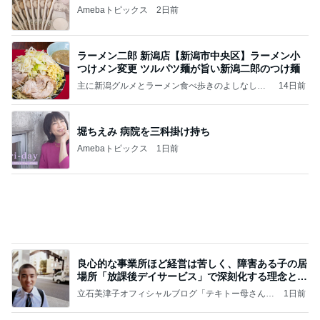
【Hey! Say! JUMP ONE NIGHT VOYAGE】2026.
7/27
公式投稿まとめちゃいました。～HSJ＆UT&K.O.
11日前
～
目が覚めると広がっていた娘の愛
Amebaトピックス
12時間前
テテとグクは、かなりの確率で一緒にいるね(#^.^
#)
Purplevjkのブログ
2日前