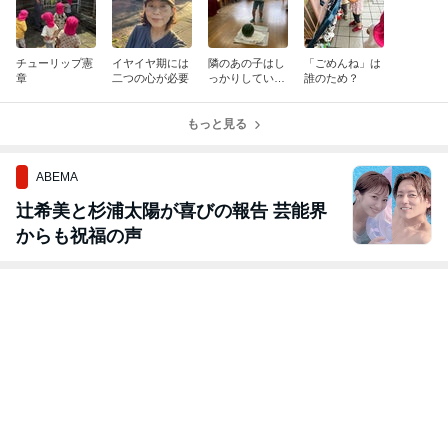
チューリップ憲
イヤイヤ期には
隣のあの子はし
「ごめんね」は
章
二つの心が必要
っかりしていて
誰のため？
いいなーbyお母
さん
もっと見る
ABEMA
辻希美と杉浦太陽が喜びの報告 芸能界
からも祝福の声