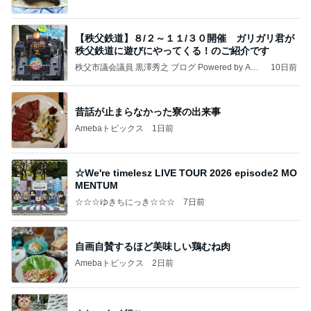
【秩父鉄道】８/２～１１/３０開催 ガリガリ君が
秩父鉄道に遊びにやってくる！のご紹介です
秩父市議会議員 黒澤秀之 ブログ Powered by Ame
10日前
ba
昔話が止まらなかった寮の出来事
Amebaトピックス
1日前
☆We're timelesz LIVE TOUR 2026 episode2 MO
MENTUM
☆☆☆ゆきちにっき☆☆☆
7日前
自画自賛するほど美味しい鶏むね肉
Amebaトピックス
2日前