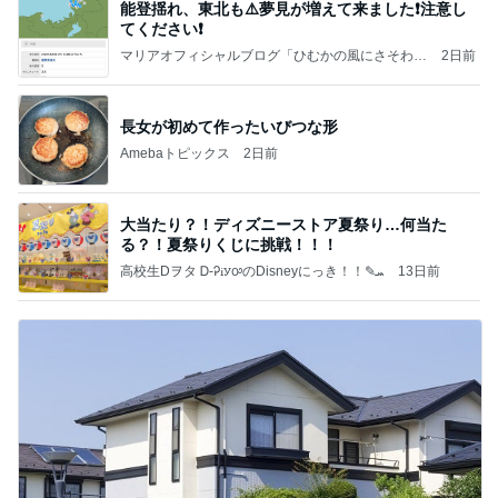
能登揺れ、東北も⚠️夢見が増えて来ました❗️注意し
てください❗️
マリアオフィシャルブログ「ひむかの風にさそわれ
2日前
て」Powered by Ameba
長女が初めて作ったいびつな形
Amebaトピックス
2日前
大当たり？！ディズニーストア夏祭り…何当た
る？！夏祭りくじに挑戦！！！
高校生Dヲタ Ꭰ-ᎮꭵꭹꭴのDisneyにっき！！✎ܚ
13日前