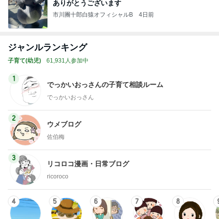
ありがとうございます
市川團十郎白猿オフィシャルB
4日前
ジャンルランキング
子育て(幼児)
61,931人参加中
1
でっかいおっさんの子育て相談ルーム
でっかいおっさん
2
ウメブログ
佐伯梅
3
リコロコ漫画・日常ブログ
ricoroco
4
5
6
7
8