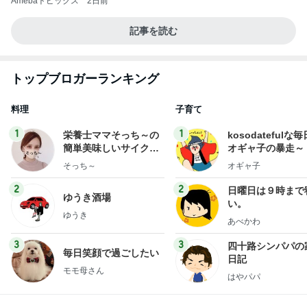
Amebaトピックス
2日前
記事を読む
トップブロガーランキング
料理
子育て
1
1
栄養士ママそっち～の
kosodatefulな毎
簡単美味しいサイクル
オギャ子の暴走～
献立
そっち～
オギャ子
2
2
日曜日は９時まで
ゆうき酒場
い。
ゆうき
あべかわ
3
3
四十路シンパパの
毎日笑顔で過ごしたい
日記
モモ母さん
はやパパ