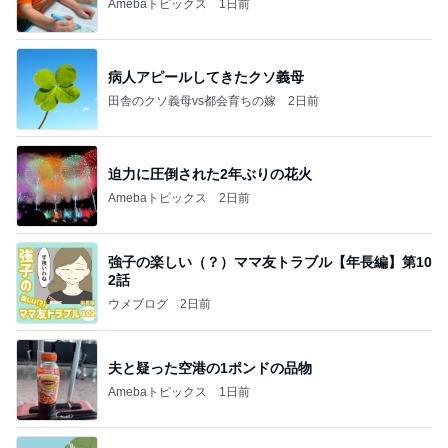
Amebaトピックス
1日前
病人アピールしてきたクソ義母
田舎のクソ義母vs都会育ちの嫁
2日前
迫力に圧倒された2年ぶりの花火
Amebaトピックス
2日前
強子の楽しい（？）ママ友トラブル【年長編】第10
2話
ウメブログ
2日前
夫と疑った空港の1ポンドの品物
Amebaトピックス
1日前