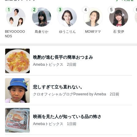
1
2
3
4
5
BEYOOOOO
島倉りか
ゆうこりん
MOMIママ
石 安伊
NDS
晩酌が進む長芋の簡単おつまみ
Amebaトピックス
2日前
悲しすぎて立ち直れない。
クロオフィシャルブログPowered by Ameba
2日前
映画を見た人が知っている品の怖さ
Amebaトピックス
1日前