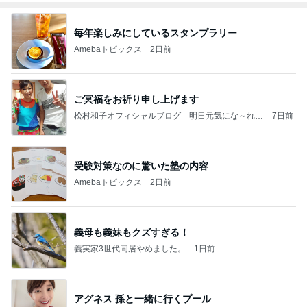
毎年楽しみにしているスタンプラリー
Amebaトピックス
2日前
ご冥福をお祈り申し上げます
松村和子オフィシャルブログ「明日元気にな～れ」
7日前
Powered by Ameba
受験対策なのに驚いた塾の内容
Amebaトピックス
2日前
義母も義妹もクズすぎる！
義実家3世代同居やめました。
1日前
アグネス 孫と一緒に行くプール