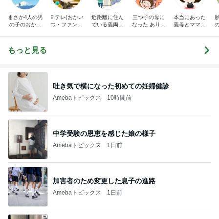
まさか4人の男
Ｅテレ(おかい
近距離に住ん
三つ子の母に
本当にあった
の子のおかあ
つ・ファンタ
でいる義両親
なった ありつ
義母とママ友
さんになるな
ーネ！)の日々
に苦しめられ
ん日記。
の話
んて。
てます。
もっと見る
吐き気で横になった初めての妊婦健診
Amebaトピックス
10時間前
中学受験の恩恵を感じた娘の様子
Amebaトピックス
1日前
加害者のため変更した息子の進路
Amebaトピックス
1日前