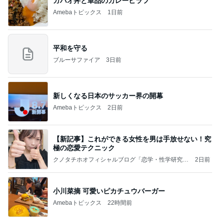
ガパオ丼と単品のカレーピラフ
Amebaトピックス
1日前
平和を守る
ブルーサファイア
3日前
新しくなる日本のサッカー界の開幕
Amebaトピックス
2日前
【新記事】これができる女性を男は手放せない！究
極の恋愛テクニック
クノタチホオフィシャルブログ「恋学・性学研究
2日前
室」Powered by Ameba
小川菜摘 可愛いピカチュウバーガー
Amebaトピックス
22時間前