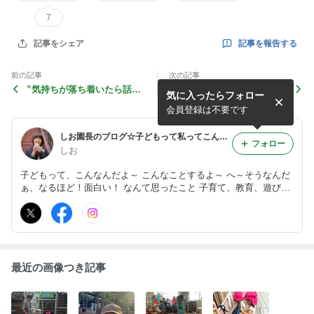
7
記事を報告する
記事をシェア
前の記事
次の記事
”気持ちが落ち着いたら話す
しつもんをすると◯◯になり
気に入ったらフォロー
からちょっと待って”
ます
会員登録は不要です
しお園長のブログ☆子どもって私ってこんなだよ〜
フォロー
しお
子どもって、こんなんだよ～ こんなことするよ～ へ～そうなんだ
ぁ、なるほど！面白い！ なんて思ったこと 子育て、教育、遊び、
心のこと、笑い、私のこと とかを書いていきます。
最近の画像つき記事