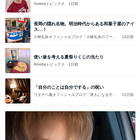
Amebaトピックス
1日前
長岡の隠れ名物。明治時代からある和菓子屋のアイ
ス…！
小林礼奈オフィシャルブログ「小林礼奈のブーブ
14日前
ーブログ」Powered by Ameba
使い途を考える夏祭りくじの当たり
Amebaトピックス
1日前
「自分のことは自分でする」の呪い
ワタナベ薫オフィシャルブログ「美人になる方
11日前
法」Powered by Ameba