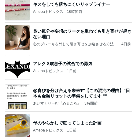
キスをしても落ちにくいリップライナー
Amebaトピックス
16時間前
良い氣分や妄想のワークを重ねても引き寄せが起き
ない理由
心のブレーキを外して引き寄せを加速させる方法：
4日前
引き寄せ研究所
アレク 8歳息子の試合での勇気
Amebaトピックス
1日前
㊗️喜びを分け合える未来❣️”【この混沌の理由】”⽇
本も⾦融リセットの準備をしてます ””
あいすくりーむ『めるころ』
3時間前
母のやらかしで狂ってしまった計画
Amebaトピックス
1日前