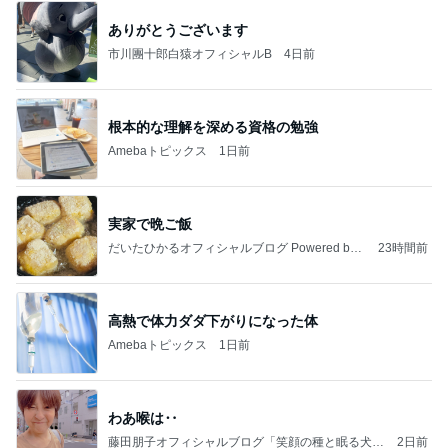
ありがとうございます
市川團十郎白猿オフィシャルB
4日前
根本的な理解を深める資格の勉強
Amebaトピックス
1日前
実家で晩ご飯
だいたひかるオフィシャルブログ Powered by
23時間前
Ameba
高熱で体力ダダ下がりになった体
Amebaトピックス
1日前
わあ喉は‥
藤田朋子オフィシャルブログ「笑顔の種と眠る犬」
2日前