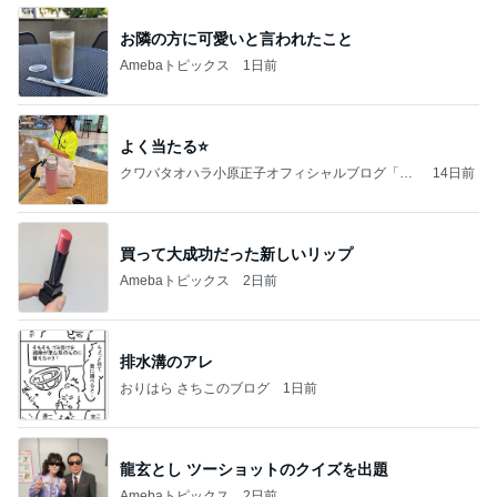
お隣の方に可愛いと言われたこと
Amebaトピックス
1日前
よく当たる⭐️
クワバタオハラ小原正子オフィシャルブログ「女
14日前
前。」powered by Ameba
買って大成功だった新しいリップ
Amebaトピックス
2日前
排水溝のアレ
おりはら さちこのブログ
1日前
龍玄とし ツーショットのクイズを出題
Amebaトピックス
2日前