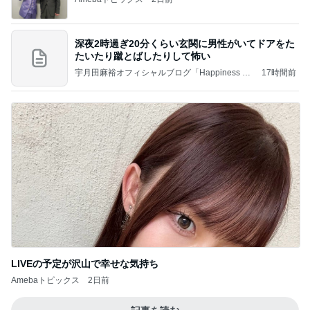
深夜2時過ぎ20分くらい玄関に男性がいてドアをた
たいたり蹴とばしたりして怖い
宇月田麻裕オフィシャルブログ「Happiness Fa
17時間前
ctory」Powered by Ameba
LIVEの予定が沢山で幸せな気持ち
Amebaトピックス
2日前