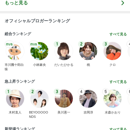
もっと見る
オフィシャルブロガーランキング
総合ランキング
すべて見る
1
2
3
市川團十郎白
小林麻央
だいたひかる
桃
クロ
猿
急上昇ランキング
すべて見る
1
2
3
4
5
木村直人
BEYOOOOO
美川憲一
吉岡淳
水森かおり
NDS
新登場ランキング
すべて見る