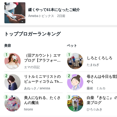
緩くやって61本になったご紹介
Amebaトピックス
2日前
トップブロガーランキング
美容
ペット
1
1
（旧アカウント）エマ
しろとくろしろ
ブログ【アラフォー会
たまねぎ
社売却セカンドライ
エマの日記
フ】
2
2
リトルミニマリストの
母さんは今日も世
ビューティコラム The
やく
little minimalist's bea
あねっさ／anessa
藤緒 ミルカ
uty colum
3
3
美人になれる、たくさ
白柴 『きなこ』 
んの魔法
楽ブログ
hiromi
ひろ☆みき