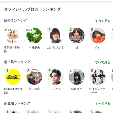
オフィシャルブロガーランキング
総合ランキング
すべて見る
1
2
3
市川團十郎白
小林麻央
だいたひかる
桃
クロ
猿
急上昇ランキング
すべて見る
1
2
3
4
5
EBiDAN 39&Ki
高山善廣
こいたん
島倉りか
つばきファク
DS
トリー
新登場ランキング
すべて見る
1
2
3
4
5