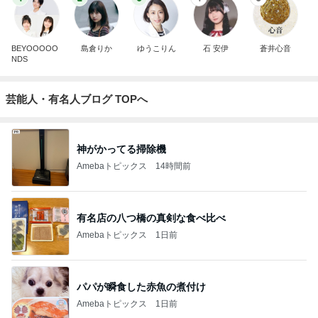
BEYOOOOO
島倉りか
ゆうこりん
石 安伊
蒼井心音
NDS
芸能人・有名人ブログ TOPへ
神がかってる掃除機
Amebaトピックス
14時間前
有名店の八つ橋の真剣な食べ比べ
Amebaトピックス
1日前
パパが瞬食した赤魚の煮付け
Amebaトピックス
1日前