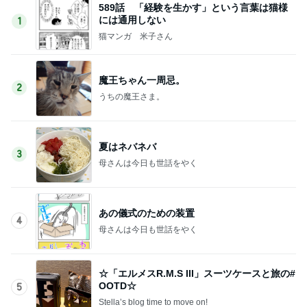
589話 「経験を生かす」という言葉は猫様
には通用しない
1
猫マンガ 米子さん
魔王ちゃん一周忌。
2
うちの魔王さま。
夏はネバネバ
3
母さんは今日も世話をやく
あの儀式のための装置
4
母さんは今日も世話をやく
☆「エルメスR.M.S III」スーツケースと旅の#
OOTD☆
5
Stella’s blog time to move on!