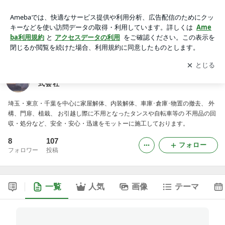
埼玉県川口市 家屋・内装解体・廃棄処分の信用工業株式会社
アプリをダウンロードして
ブログの更新通知
を受け取りまし
開く
ょう。
埼玉県川口市 家屋・内装解体・廃棄処分の信用工業株
式会社
埼玉・東京・千葉を中心に家屋解体、内装解体、車庫･倉庫･物置の撤去、 外
構、門扉、植栽、 お引越し際に不用となったタンスや自転車等の 不用品の回
収・処分など、安全・安心・迅速をモットーに施工しております。
8
107
フォロー
フォロワー
投稿
一覧
人気
画像
テーマ