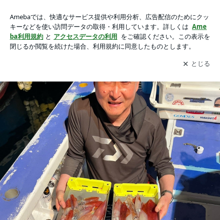
28日(土)・早夜船 マルイカの画像 11枚中1枚目
28日(土)・早夜船 マルイカ