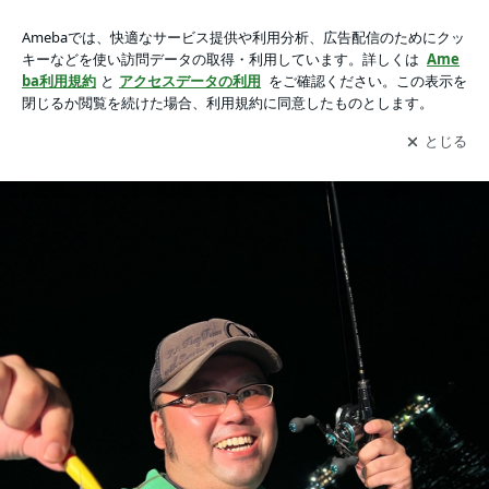
11日(日)・早夜船 マルイカの画像 5枚中4枚目
11日(日)・早夜船 マルイカ