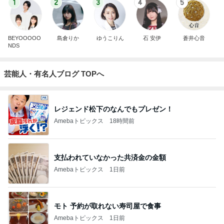
1
2
3
4
5
BEYOOOOO
島倉りか
ゆうこりん
石 安伊
蒼井心音
NDS
芸能人・有名人ブログ TOPへ
レジェンド松下のなんでもプレゼン！
Amebaトピックス
18時間前
支払われていなかった共済金の金額
Amebaトピックス
1日前
モト 予約が取れない寿司屋で食事
Amebaトピックス
1日前