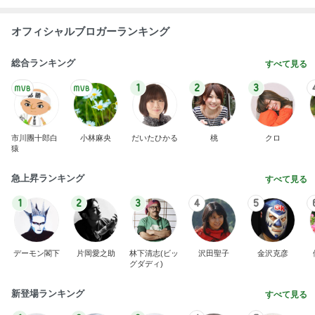
オフィシャルブロガーランキング
総合ランキング
すべて見る
1
2
3
市川團十郎白
小林麻央
だいたひかる
桃
クロ
猿
急上昇ランキング
すべて見る
1
2
3
4
5
デーモン閣下
片岡愛之助
林下清志(ビッ
沢田聖子
金沢克彦
グダディ)
新登場ランキング
すべて見る