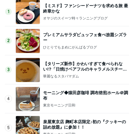
【ミスド】ファンシードーナツを求める旅 最
終章かな
1
オヤジのスイーツ時々ランニングブログ
プレミアムサラダビュッフェ食べ放題シズラ
ー
2
ひとりでもまめにがんばるブログ
【タリーズ新作】かわいすぎて食べられな
い!?「日焼けベアフルのキャラメルスチーム
3
ケーキ」を実食
華麗なるスタバマダム
モーニング◆猿田彦珈琲 調布焙煎ホール＠調
布
4
東京モーニング日和
泉屋東京店 麹町本店限定♪初の『クッキーの
詰め放題』に参加！！
5