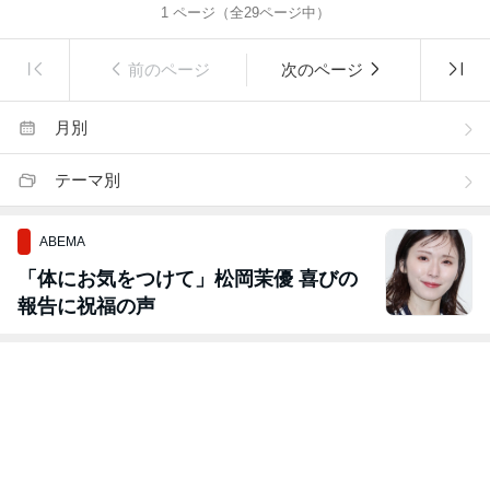
1
ページ（全
29
ページ中）
前のページ
次のページ
月別
テーマ別
ABEMA
「体にお気をつけて」松岡茉優 喜びの
報告に祝福の声