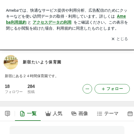
新宿たいよう保育園
アプリをダウンロードして
ブログの更新通知
を受け取りまし
開く
ょう。
Ameblo
Home
新宿たいよう保育園
新宿にある２４時間保育園です。
18
284
フォロー
フォロワー
投稿
一覧
人気
画像
テーマ