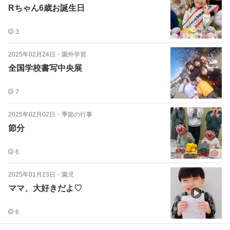
Rちゃん6歳お誕生日
3
2025年02月24日
・
園外学習
全国学校書写中央展
7
2025年02月02日
・
季節の行事
節分
6
2025年01月23日
・
園児
ママ、大好きだよ♡
6