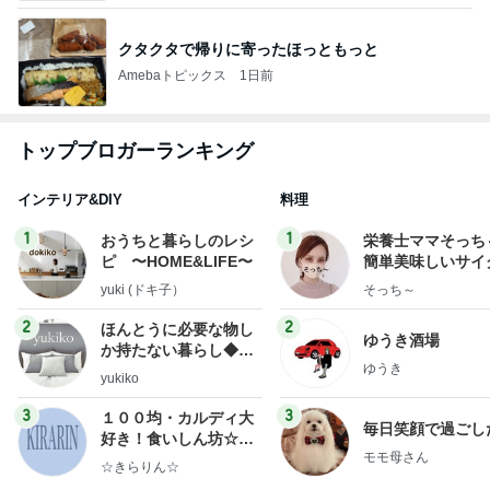
クタクタで帰りに寄ったほっともっと
Amebaトピックス
1日前
トップブロガーランキング
インテリア&DIY
料理
1
1
おうちと暮らしのレシ
栄養士ママそっち
ピ 〜HOME&LIFE〜
簡単美味しいサイ
献立
yuki (ドキ子）
そっち～
2
2
ほんとうに必要な物し
ゆうき酒場
か持たない暮らし◆Ke
ゆうき
ep Life Simple◆〜イ
yukiko
ンテリアのきろく〜
3
3
１００均・カルディ大
毎日笑顔で過ごし
好き！食いしん坊☆き
モモ母さん
らりん☆のブログ
☆きらりん☆