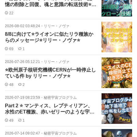
憶の削除と回復、魂と意識の転送技術⭐️ク
リス・オコナー
22
2026-08-02 03:48:24
・
リリー・ノヴァ
8/8に向けて⭐️ライオンに似たリラ種族か
らのメッセージ⭐️リリー・ノヴァ⭐️
69
1
2026-07-26 05:12:21
・
リリー・ノヴァ
⭐️欧州原子核研究機構CERNが一時停止し
ている件 by リリー・ノヴァ⭐️
48
2
2026-07-19 08:23:59
・
秘密宇宙プログラム
Part 2 ⭐️ マンティス、レプティリアン、
水性のET種族、赤いゼリーのような宇宙
船⭐️
49
1
2026-07-14 09:02:47
・
秘密宇宙プログラム