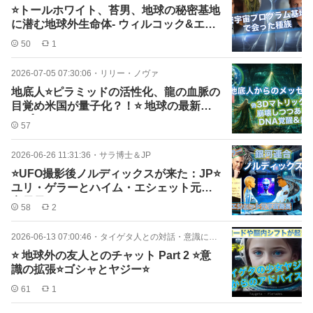
⭐️トールホワイト、苔男、地球の秘密基地
に潜む地球外生命体- ウィルコック&エメ
リー⭐️
50
1
2026-07-05 07:30:06
・
リリー・ノヴァ
地底人⭐️ピラミッドの活性化、龍の血脈の
目覚め米国が量子化？！⭐️ 地球の最新ア
ップデート
57
2026-06-26 11:31:36
・
サラ博士＆JP
⭐️UFO撮影後ノルディックスが来た：JP⭐️
ユリ・ゲラーとハイム・エシェット元宇
宙局長⭐️
58
2
2026-06-13 07:00:46
・
タイゲタ人との対話・意識について
⭐️ 地球外の友人とのチャット Part 2 ⭐️意
識の拡張⭐️ゴシャとヤジー⭐️
61
1