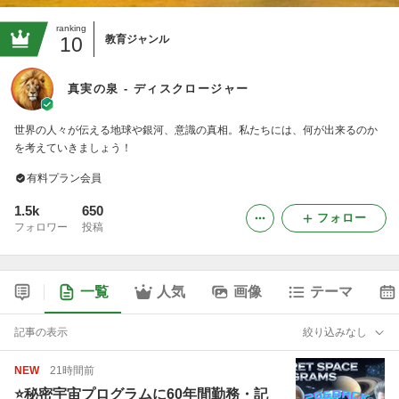
ranking
10
教育ジャンル
真実の泉 - ディスクロージャー
世界の人々が伝える地球や銀河、意識の真相。私たちには、何が出来るのか
を考えていきましょう！
有料プラン会員
1.5k
650
フォロー
フォロワー
投稿
一覧
人気
画像
テーマ
記事の表示
絞り込みなし
NEW
21時間前
⭐️秘密宇宙プログラムに60年間勤務・記