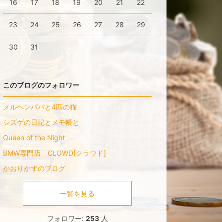
16
17
18
19
20
21
22
23
24
25
26
27
28
29
30
31
このブログのフォロワー
メルヘンパパと4匹の猫
シズゲの日記とメモ帳と
Queen of the Night
BMW専門店 CLOWD[クラウド]
かおりかずのブログ
一覧を見る
フォロワー:
253
人