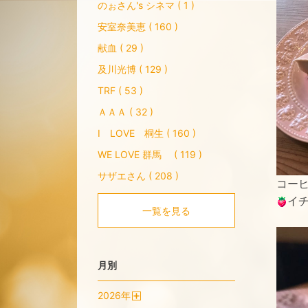
のぉさん's シネマ ( 1 )
安室奈美恵 ( 160 )
献血 ( 29 )
及川光博 ( 129 )
TRF ( 53 )
ＡＡＡ ( 32 )
I LOVE 桐生 ( 160 )
WE LOVE 群馬 ( 119 )
サザエさん ( 208 )
コー
イ
一覧を見る
月別
2026
年
開