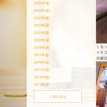
2025
年
く
開
2024
年
く
開
2023
年
く
開
2022
年
く
開
2021
年
く
開
2020
年
く
開
くる
2018
年
く
開
イチ
2017
年
く
月曜
開
2016
年
く
開
2015
年
く
開
2014
年
く
開
2013
年
く
開
く
一覧を見る