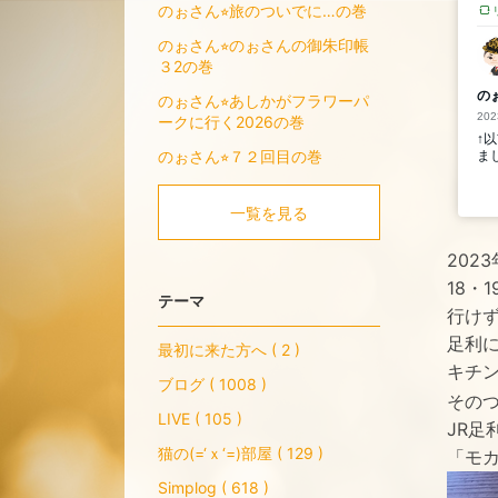
のぉさん⭐︎旅のついでに…の巻
のぉさん⭐︎のぉさんの御朱印帳
３2の巻
のぉさん⭐︎あしかがフラワーパ
ークに行く2026の巻
のぉさん⭐︎７２回目の巻
一覧を見る
202
18・
テーマ
行け
足利
最初に来た方へ ( 2 )
キチ
ブログ ( 1008 )
その
LIVE ( 105 )
JR足
猫の(=‘ｘ‘=)部屋 ( 129 )
「モ
Simplog ( 618 )