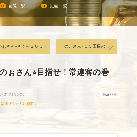
画像一覧
動画一覧
のぉさん⭐︎さくら２０２３の巻
のぉさん⭐︎６３回目の巻
のぉさん⭐︎目指せ！常連客の巻
3-31 01:30:06
：
素通り禁止！足利市