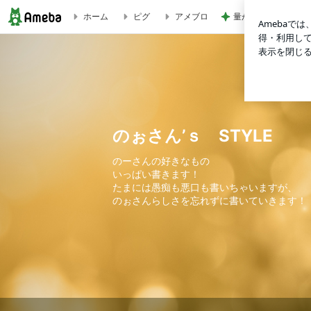
量が少なく残念なミ
ホーム
ピグ
アメブロ
のぉさん⭐︎目指せ！常連客の巻 | のぉさん’ｓ STYLE
のぉさん’ｓ STYLE
のーさんの好きなもの
いっぱい書きます！
たまには愚痴も悪口も書いちゃいますが、
のぉさんらしさを忘れずに書いていきます！