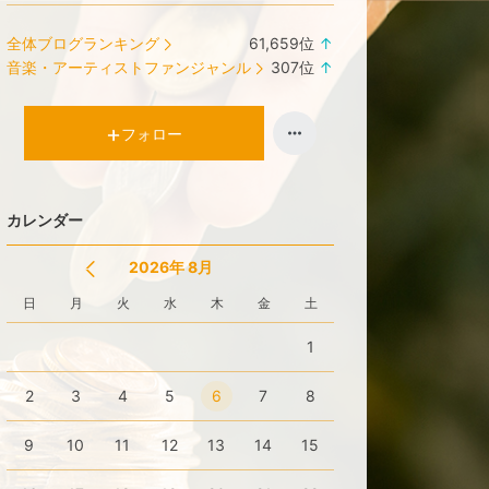
全体ブログランキング
61,659
位
↑
ラ
音楽・アーティストファンジャンル
307
位
↑
ン
ラ
キ
ン
ン
キ
フォロー
グ
ン
上
グ
昇
上
カレンダー
昇
2026年 8月
日
月
火
水
木
金
土
1
2
3
4
5
6
7
8
9
10
11
12
13
14
15