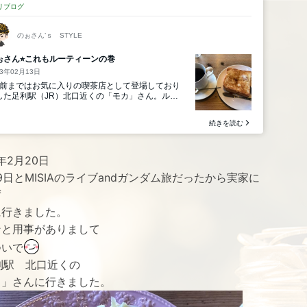
3年2月20日
19日とMISIAのライブandガンダム旅だったから実家に
ず
に行きました。
ンと用事がありまして
ついで
利駅 北口近くの
カ」さんに行きました。