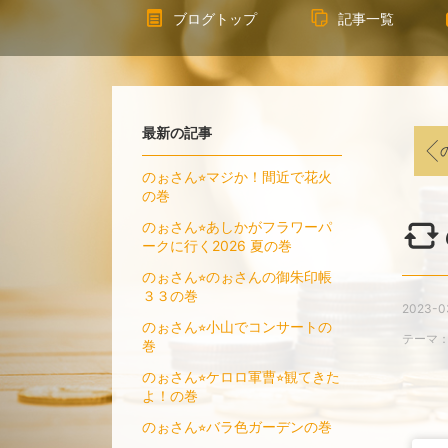
ブログトップ
記事一覧
最新の記事
のぉさん⭐︎マジか！間近で花火
の巻
のぉさん⭐︎あしかがフラワーパ
ークに行く2026 夏の巻
のぉさん⭐︎のぉさんの御朱印帳
３３の巻
2023-0
のぉさん⭐︎小山でコンサートの
テーマ
巻
のぉさん⭐︎ケロロ軍曹⭐︎観てきた
よ！の巻
のぉさん⭐︎バラ色ガーデンの巻