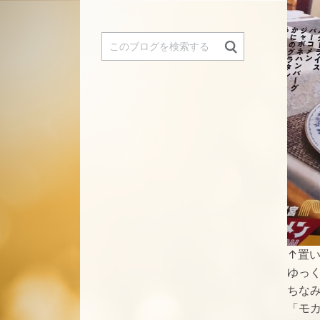
↑置
ゆっ
ちな
「モ